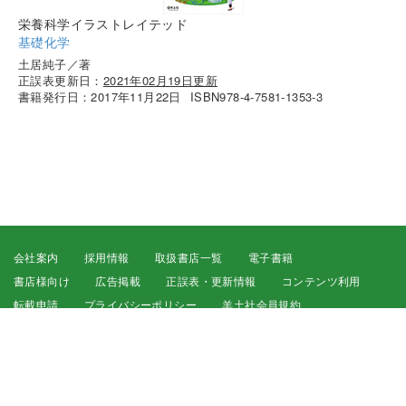
栄養科学イラストレイテッド
基礎化学
土居純子／著
正誤表更新日：
2021年02月19日更新
書籍発行日：2017年11月22日
ISBN978-4-7581-1353-3
会社案内
採用情報
取扱書店一覧
電子書籍
書店様向け
広告掲載
正誤表・更新情報
コンテンツ利用
転載申請
プライバシーポリシー
羊土社会員規約
ウェブサイト利用規約
羊土社のSNS・メールマガジン
特定商取引法に基づく表示
FAQ
お問い合わせ
English
©2026 YODOSHA CO., LTD. All Rights Reserved