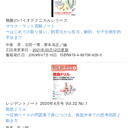
無敵のバイオテクニカルシリーズ
マウス・ラット実験ノート
〜はじめての取り扱い，飼育法から投与，解剖，分子生物学的
手法まで
中釜 斉，北田一博，庫本高志／編
正誤表更新日：
2021年03月12日更新
書籍発行日：2009年07月10日
ISBN978-4-89706-926-5
レジデントノート 2020年4月号 Vol.22 No.1
救急ドリル
〜症例ベースの問題集で身につける、救急外来での思考回路と
動き方
坂本 壮／編