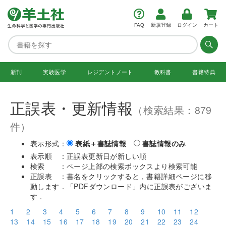
FAQ
新規登録
ログイン
カート
新刊
実験医学
レジデント
ノート
教科書
書籍特典
正誤表・更新情報
（検索結果：879
件）
表示形式：
表紙＋書誌情報
書誌情報のみ
表示順 ：正誤表更新日が新しい順
検索 ：ページ上部の検索ボックスより検索可能
正誤表 ：書名をクリックすると，書籍詳細ページに移
動します．「PDFダウンロード」内に正誤表がございま
す．
1
2
3
4
5
6
7
8
9
10
11
12
13
14
15
16
17
18
19
20
21
22
23
24