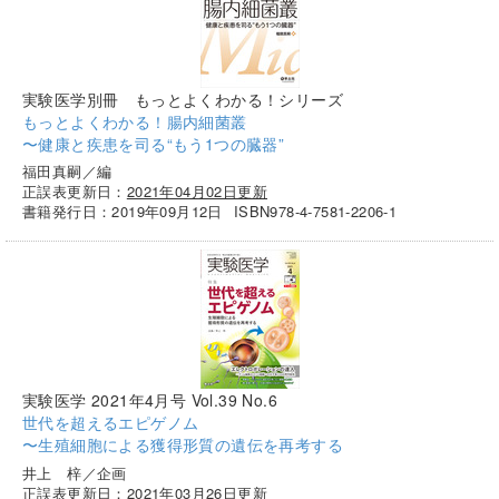
実験医学別冊 もっとよくわかる！シリーズ
もっとよくわかる！腸内細菌叢
〜健康と疾患を司る“もう1つの臓器”
福田真嗣／編
正誤表更新日：
2021年04月02日更新
書籍発行日：2019年09月12日
ISBN978-4-7581-2206-1
実験医学 2021年4月号 Vol.39 No.6
世代を超えるエピゲノム
〜生殖細胞による獲得形質の遺伝を再考する
井上 梓／企画
正誤表更新日：
2021年03月26日更新