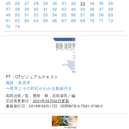
25
26
27
28
29
30
31
32
33
34
35
36
37
38
39
40
41
42
43
44
45
46
47
48
49
50
51
52
53
54
55
56
57
58
59
60
61
62
63
64
65
66
67
68
69
70
71
72
73
74
PT・OTビジュアルテキスト
義肢・装具学
〜異常とその対応がわかる動画付き
高田治実／監，豊田 輝，石垣栄司／編
正誤表更新日：
2021年04月02日更新
書籍発行日：2016年08月17日
ISBN978-4-7581-0799-0