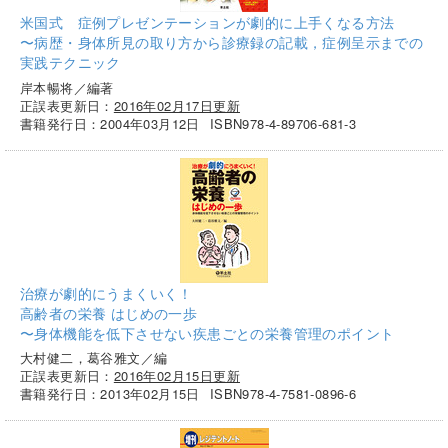
米国式 症例プレゼンテーションが劇的に上手くなる方法
〜病歴・身体所見の取り方から診療録の記載，症例呈示までの
実践テクニック
岸本暢将／編著
正誤表更新日：
2016年02月17日更新
書籍発行日：2004年03月12日
ISBN978-4-89706-681-3
治療が劇的にうまくいく！
高齢者の栄養 はじめの一歩
〜身体機能を低下させない疾患ごとの栄養管理のポイント
大村健二，葛谷雅文／編
正誤表更新日：
2016年02月15日更新
書籍発行日：2013年02月15日
ISBN978-4-7581-0896-6