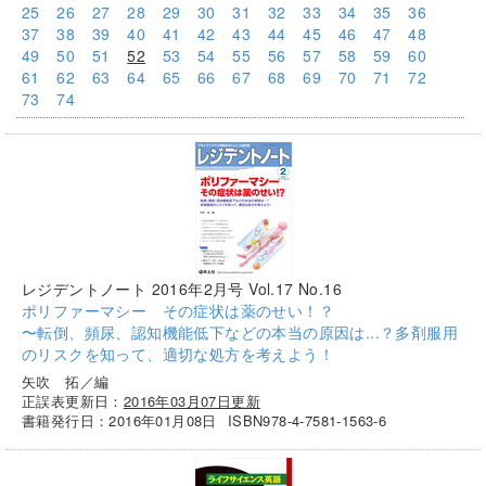
25
26
27
28
29
30
31
32
33
34
35
36
37
38
39
40
41
42
43
44
45
46
47
48
49
50
51
52
53
54
55
56
57
58
59
60
61
62
63
64
65
66
67
68
69
70
71
72
73
74
レジデントノート 2016年2月号 Vol.17 No.16
ポリファーマシー その症状は薬のせい！？
〜転倒、頻尿、認知機能低下などの本当の原因は...？多剤服用
のリスクを知って、適切な処方を考えよう！
矢吹 拓／編
正誤表更新日：
2016年03月07日更新
書籍発行日：2016年01月08日
ISBN978-4-7581-1563-6