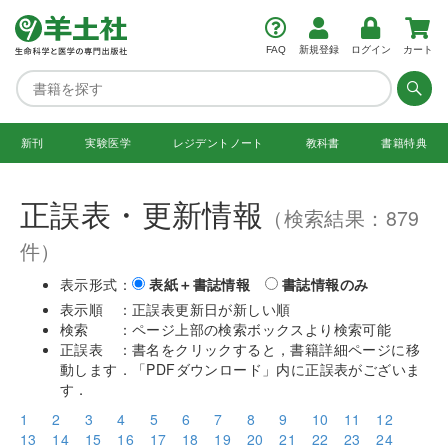
FAQ
新規登録
ログイン
カート
新刊
実験医学
レジデント
ノート
教科書
書籍特典
正誤表・更新情報
（検索結果：879
件）
表示形式：
表紙＋書誌情報
書誌情報のみ
表示順 ：正誤表更新日が新しい順
検索 ：ページ上部の検索ボックスより検索可能
正誤表 ：書名をクリックすると，書籍詳細ページに移
動します．「PDFダウンロード」内に正誤表がございま
す．
1
2
3
4
5
6
7
8
9
10
11
12
13
14
15
16
17
18
19
20
21
22
23
24