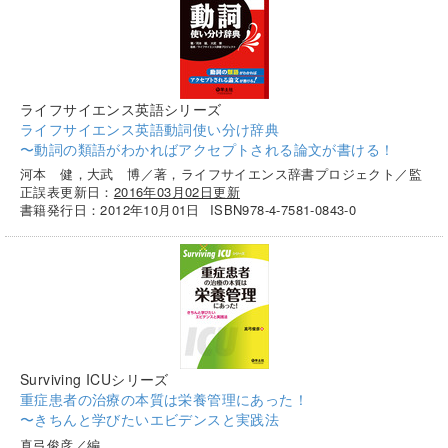
ライフサイエンス英語シリーズ
ライフサイエンス英語動詞使い分け辞典
〜動詞の類語がわかればアクセプトされる論文が書ける！
河本 健，大武 博／著，ライフサイエンス辞書プロジェクト／監
正誤表更新日：
2016年03月02日更新
書籍発行日：2012年10月01日
ISBN978-4-7581-0843-0
Surviving ICUシリーズ
重症患者の治療の本質は栄養管理にあった！
〜きちんと学びたいエビデンスと実践法
真弓俊彦／編