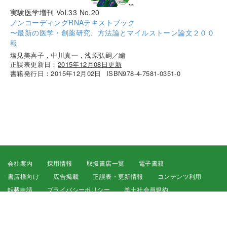
実験医学増刊 Vol.33 No.20
ノンコーディングRNAテキストブック
〜最新の医学・創薬研究、方法論とマイルストーン論文２００
報
塩見美喜子，中川真一，浅原弘嗣／編
正誤表更新日：
2015年12月08日更新
書籍発行日：2015年12月02日
ISBN978-4-7581-0351-0
会社案内
採用情報
取扱書店一覧
電子書籍
書店様向け
広告掲載
正誤表・更新情報
コンテンツ利用
転載申請
プライバシーポリシー
羊土社会員規約
ウェブサイト利用規約
羊土社のSNS・メールマガジン
特定商取引法に基づく表示
FAQ
お問い合わせ
English