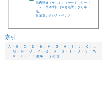
臨床研修イラストレイテッドシリーズ
『２．基本手技［救急処置］改訂第３
版』
抗菌薬の選び方と使い方
索引
A
B
C
D
E
F
G
H
I
J
K
L
M
N
O
P
Q
R
S
T
U
V
W
X
Y
Z
数字
その他