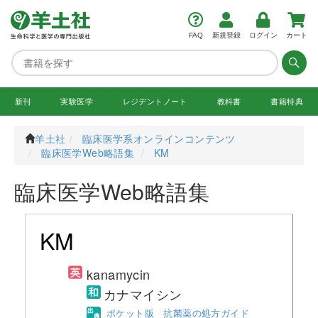
FAQ
新規登録
ログイン
カート
新刊
実験医学
レジデント
ノート
教科書
書籍特典
羊土社
臨床医学系オンラインコンテンツ
臨床医学Web略語集
KM
臨床医学Web略語集
KM
kanamycin
カナマイシン
ポケット版 抗菌薬の処方ガイド