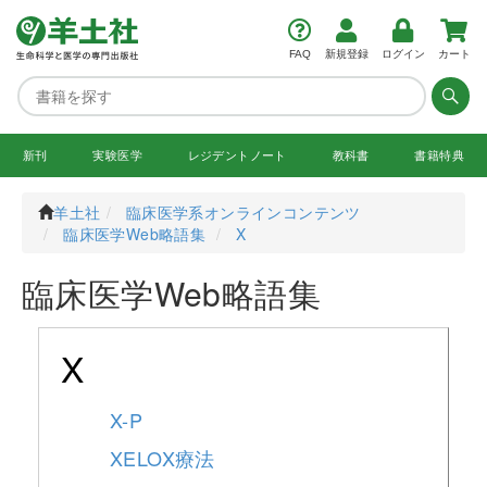
FAQ
新規登録
ログイン
カート
新刊
実験医学
レジデント
ノート
教科書
書籍特典
羊土社
臨床医学系オンラインコンテンツ
臨床医学Web略語集
X
臨床医学Web略語集
X
X-P
XELOX療法