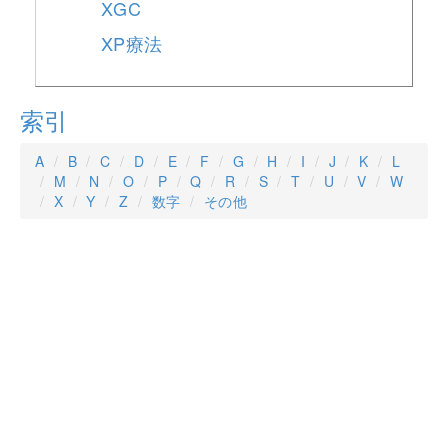
XGC
XP療法
索引
A
B
C
D
E
F
G
H
I
J
K
L
M
N
O
P
Q
R
S
T
U
V
W
X
Y
Z
数字
その他