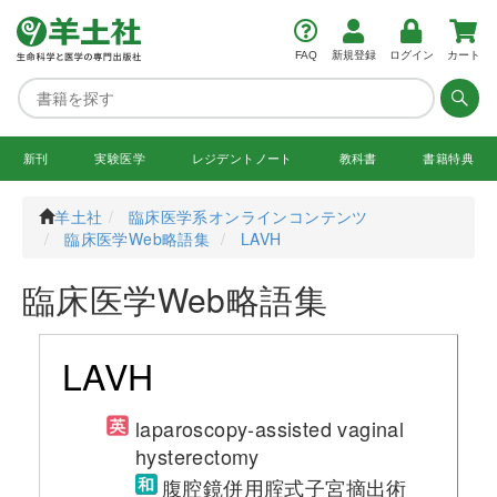
FAQ
新規登録
ログイン
カート
新刊
実験医学
レジデント
ノート
教科書
書籍特典
羊土社
臨床医学系オンラインコンテンツ
臨床医学Web略語集
LAVH
臨床医学Web略語集
LAVH
laparoscopy-assisted vaginal
hysterectomy
腹腔鏡併用腟式子宮摘出術