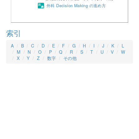
外科 Decision Making の進め方
索引
A
B
C
D
E
F
G
H
I
J
K
L
M
N
O
P
Q
R
S
T
U
V
W
X
Y
Z
数字
その他