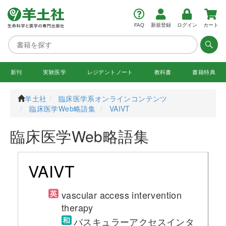
FAQ
新規登録
ログイン
カート
新刊
実験医学
レジデント
ノート
教科書
書籍特典
羊土社
臨床医学系オンラインコンテンツ
臨床医学Web略語集
VAIVT
臨床医学Web略語集
VAIVT
vascular access intervention
therapy
バスキュラーアクセスインタ