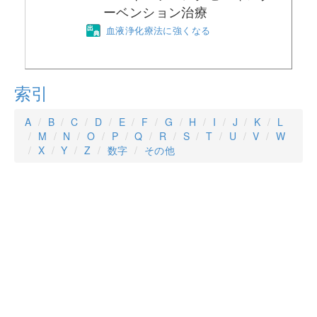
ーベンション治療
血液浄化療法に強くなる
索引
A
B
C
D
E
F
G
H
I
J
K
L
M
N
O
P
Q
R
S
T
U
V
W
X
Y
Z
数字
その他