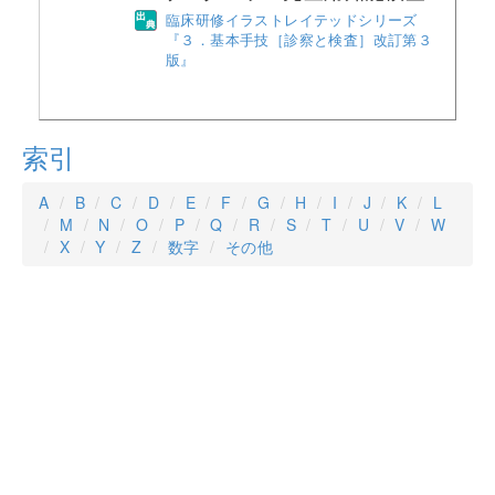
臨床研修イラストレイテッドシリーズ
『３．基本手技［診察と検査］改訂第３
版』
索引
A
B
C
D
E
F
G
H
I
J
K
L
M
N
O
P
Q
R
S
T
U
V
W
X
Y
Z
数字
その他