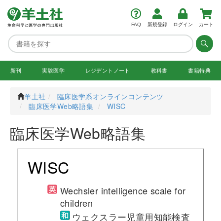
FAQ
新規登録
ログイン
カート
新刊
実験医学
レジデント
ノート
教科書
書籍特典
羊土社
臨床医学系オンラインコンテンツ
臨床医学Web略語集
WISC
臨床医学Web略語集
WISC
Wechsler intelligence scale for
children
ウェクスラー児童用知能検査