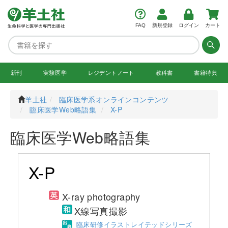
FAQ
新規登録
ログイン
カート
新刊
実験医学
レジデント
ノート
教科書
書籍特典
羊土社
臨床医学系オンラインコンテンツ
臨床医学Web略語集
X-P
臨床医学Web略語集
X-P
X-ray photography
X線写真撮影
臨床研修イラストレイテッドシリーズ