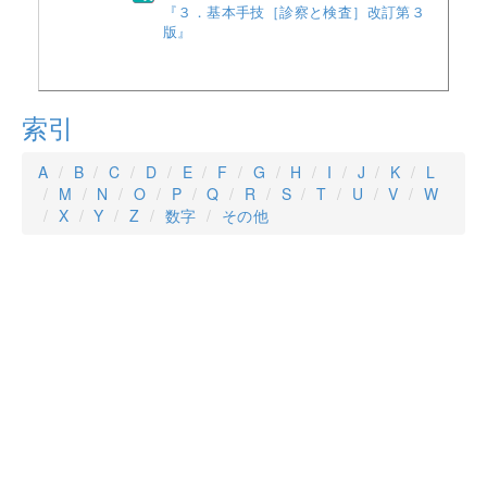
『３．基本手技［診察と検査］改訂第３
版』
索引
A
B
C
D
E
F
G
H
I
J
K
L
M
N
O
P
Q
R
S
T
U
V
W
X
Y
Z
数字
その他