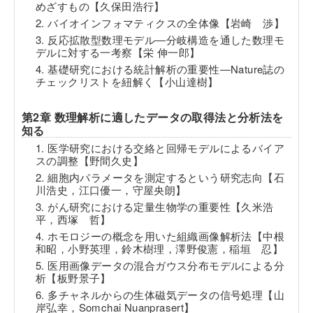
めざすもの【久保田浩行】
2. バイオインフォマティクスの全体像【岩崎 渉】
3. 反応拡散型数理モデル―分岐構造を通した数理モ
デルに対する一考察【栄 伸一郎】
4. 基礎研究における統計解析の重要性―Nature誌の
チェックリストを紐解く【小山達樹】
第2章 数理解析に適したデータの取得法と分析法を
知る
1. 医学研究における交絡と回帰モデルによるバイア
スの調整【野間久史】
2. 細胞内パラメータを測定するという研究志向【石
川浩史，江口優一，守屋央朗】
3. がん研究における定量生物学の重要性【久米浩
平，西塚 哲】
4. ホモロジーの概念を用いた組織画像解析法【中根
和昭，小野英理，鈴木樹理，澤野俊憲，稲垣 忍】
5. 医用画像データの混合ガウス分布モデルによる分
析【板野景子】
6. 多チャネルからの生体磁気データの信号処理【山
岸弘幸，Somchai Nuanprasert】