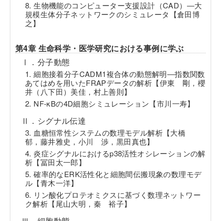
8. 生物機能のコンピューター支援設計（CAD）―大
規模生体分子ネットワークのシミュレータ【倉田博
之】
第4章 生命科学・医学研究における事例に学ぶ
Ⅰ．分子動態
1. 細胞接着分子CADM1複合体の動態解明―指数関数
あてはめを用いたFRAPデータの解析【伊東 剛，櫻
井（八下田）美佳，村上善則】
2. NF-κBの4D細胞シミュレーション【市川一寿】
Ⅱ．シグナル伝達
3. 血糖恒常性システムの数理モデル解析【大橋
郁，藤井雅史，小川 渉，黒田真也】
4. 炎症シグナルにおけるp38活性オシレーションの解
析【冨田太一郎】
5. 確率的なERK活性化と細胞間伝搬現象の数理モデ
ル【青木一洋】
6. リン酸化プロテオミクスに基づく数理ネットワー
ク解析【尾山大明，秦 裕子】
Ⅲ．細胞動態