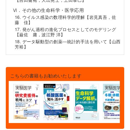
Ⅵ．その他の生命科学・医学応用
16. ウイルス感染の数理科学的理解【岩見真吾，佐
藤 佳】
17. 発がん過程の進化プロセスとしてのモデリング
【巌佐 庸，波江野 洋】
18. データ駆動型の創薬―統計的手法を用いて【山西
芳裕】
こちらの書籍もお勧めいたします