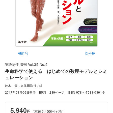
前号
次号
実験医学増刊 Vol.35 No.5
生命科学で使える はじめての数理モデルとシミ
ュレーション
鈴木 貴，久保田浩行／編
2017年03月06日発行
B5判
239ページ
ISBN 978-4-7581-0361-9
5,940
円
（本体5,400円＋税）