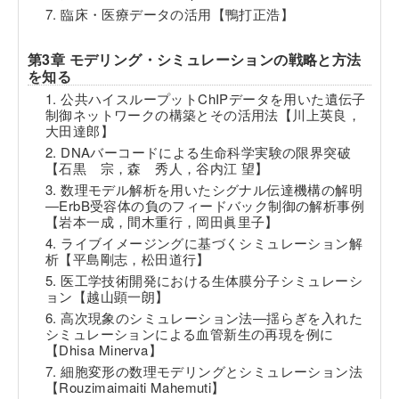
7. 臨床・医療データの活用【鴨打正浩】
第3章 モデリング・シミュレーションの戦略と方法
を知る
1. 公共ハイスループットChIPデータを用いた遺伝子
制御ネットワークの構築とその活用法【川上英良，
大田達郎】
2. DNAバーコードによる生命科学実験の限界突破
【石黒 宗，森 秀人，谷内江 望】
3. 数理モデル解析を用いたシグナル伝達機構の解明
―ErbB受容体の負のフィードバック制御の解析事例
【岩本一成，間木重行，岡田眞里子】
4. ライブイメージングに基づくシミュレーション解
析【平島剛志，松田道行】
5. 医工学技術開発における生体膜分子シミュレーシ
ョン【越山顕一朗】
6. 高次現象のシミュレーション法―揺らぎを入れた
シミュレーションによる血管新生の再現を例に
【Dhisa Minerva】
7. 細胞変形の数理モデリングとシミュレーション法
【Rouzimaimaiti Mahemuti】