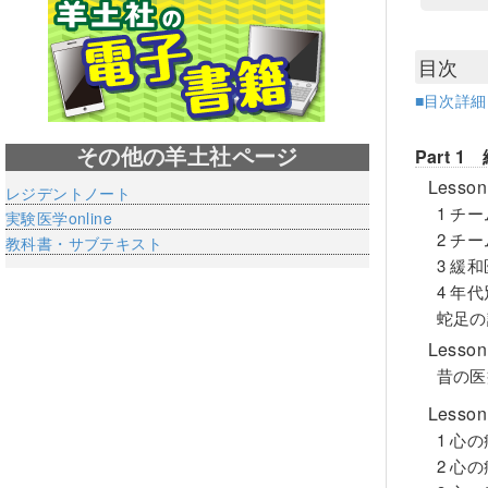
目次
■目次詳
Part 
その他の羊土社ページ
Les
レジデントノート
1 チ
実験医学online
2 チ
教科書・サブテキスト
3 緩
4 年
蛇足の
Less
昔の医
Less
1 心
2 心