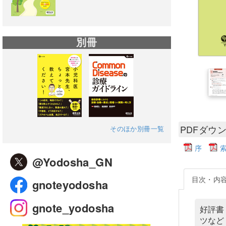
別冊
PDFダウ
そのほか別冊一覧
序
@Yodosha_GN
目次・内
gnoteyodosha
gnote_yodosha
好評書
ツなど