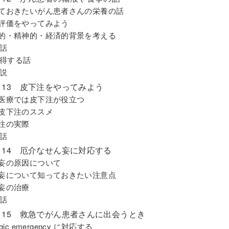
っておきたいがん患者さんの栄養の話
養評価をやってみよう
体的・精神的・経済的背景を考える
話
得する話
説
on 13 皮下注をやってみよう
和医療では皮下注が役立つ
続皮下注のススメ
下注の実際
話
on 14 厄介なせん妄に対応する
ん妄の原因について
ん妄について知っておきたい注意点
ん妄の治療
話
on 15 救急でがん患者さんに出会うとき
ogic emergency に対応する