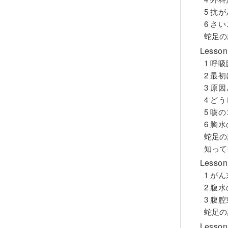
5 抗
6 さ
蛇足の
Less
1 呼
2 最
3 原
4 ど
5 咳
6 胸
蛇足の
知って
Less
1 が
2 腹
3 腹
蛇足の
Less