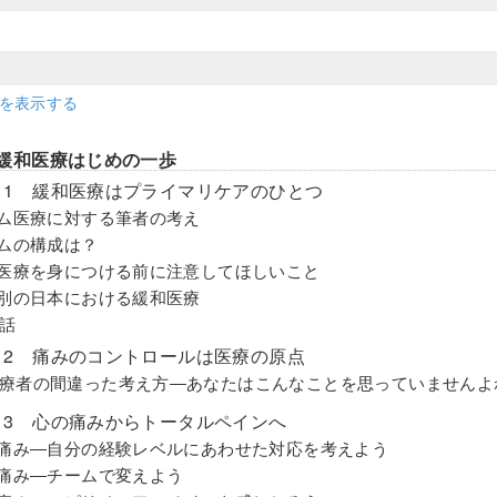
細を表示する
1 緩和医療はじめの一歩
son 1 緩和医療はプライマリケアのひとつ
ーム医療に対する筆者の考え
ームの構成は？
和医療を身につける前に注意してほしいこと
代別の日本における緩和医療
話
on 2 痛みのコントロールは医療の原点
療者の間違った考え方―あなたはこんなことを思っていませんよ
on 3 心の痛みからトータルペインへ
の痛み―自分の経験レベルにあわせた対応を考えよう
の痛み―チームで変えよう