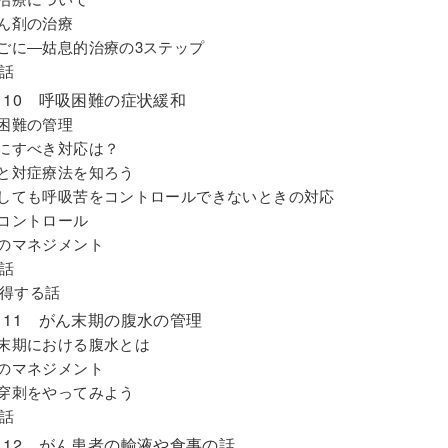
がん剤の治療
いごに―姑息的治療の3ステップ
話
on 10 呼吸困難の症状緩和
吸困難の管理
初にすべき対応は？
因と対症療法を知ろう
うしても呼吸苦をコントロールできないときの対応
のコントロール
水のマネジメント
話
得する話
on 11 がん末期の腹水の管理
ん末期における腹水とは
水のマネジメント
腔穿刺をやってみよう
話
on 12 がん患者の輸液や食事の話