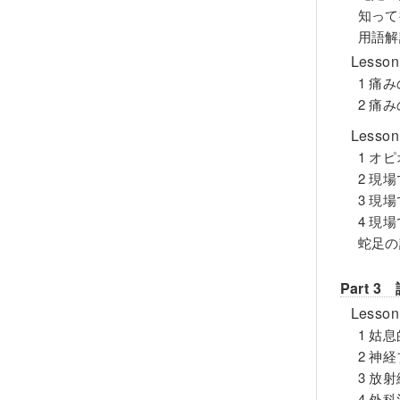
知って
用語解
Les
1 痛
2 痛
Les
1 オ
2 現
3 現
4 現
蛇足の
Part 
Les
1 姑
2 神
3 放
4 外