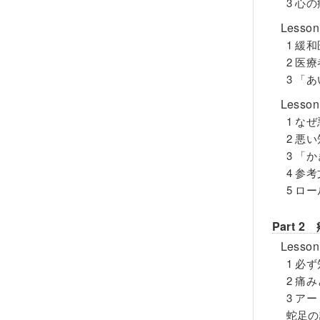
3 心
Less
1 緩
2 医
3 「
Less
1 な
2 悪
3 「
4 参
5 ロ
Part 
Les
1 必
2 痛
3 ア
蛇足の