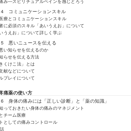
の痛み―スピリチュアルペインを感じとろう
on 4 コミュニケーションスキル
和医療とコミュニケーションスキル
療者に必須のスキル「あいうえお」について
あいうえお」について詳しく学ぶ
on 5 悪いニュースを伝える
ぜ悪い知らせを伝えるのか
い知らせを伝える方法
かきくけこ法」とは
考文献などについて
ールプレイについて
2 疼痛薬の使い方
son 6 身体の痛みには「正しい診断」と「薬の知識」
ず知っておきたい身体の痛みのマネジメント
みとチーム医療
ートとしての痛みコントロール
話