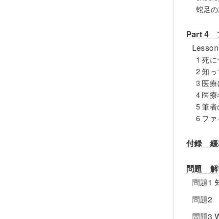
蛇足の
Part 
Less
1 死
2 知
3 医
4 医
5 筆
6 フ
付録 緩
問題 解
問題1
問題2
問題3