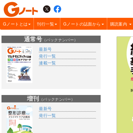
Gノートとは
刊行一覧
Gノートの誌面から
購読案内
通常号
（バックナンバー）
最新号
発行一覧
連載一覧
増刊
（バックナンバー）
最新号
発行一覧