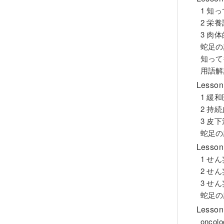
1 知
2 栄
3 肉
蛇足の
知って
用語解
Less
1 緩
2 持
3 皮
蛇足の
Less
1 せ
2 せ
3 せ
蛇足の
Less
oncol