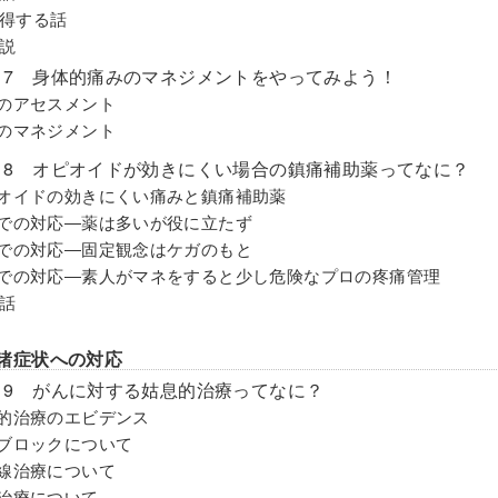
得する話
説
son 7 身体的痛みのマネジメントをやってみよう！
みのアセスメント
みのマネジメント
son 8 オピオイドが効きにくい場合の鎮痛補助薬ってなに？
ピオイドの効きにくい痛みと鎮痛補助薬
場での対応―薬は多いが役に立たず
場での対応―固定観念はケガのもと
場での対応―素人がマネをすると少し危険なプロの疼痛管理
話
3 諸症状への対応
son 9 がんに対する姑息的治療ってなに？
息的治療のエビデンス
経ブロックについて
射線治療について
科治療について