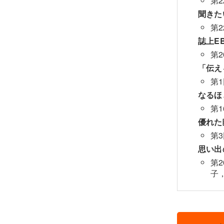
第
聞きた
第
誌上E
第
「伝え
第
なるほ
第
優れた
第
思い出
第
子