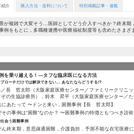
容紹介
購入方法・送料について
特別掲載記事・連載
景が複雑で大変そう…医師としてどう介入すべきか？終末期，
事例をもとに，多職種連携や医療福祉制度等も含めたさまざ
例を乗り越える！―タフな臨床医になる方法
プローチだけでは解決できない… あなたならどうする!?
集／長 哲太郎（大阪家庭医療センター／ファミリークリニッ
なぞの生協診療所），鈴木 昇平（大阪家庭医療センター／た
集にあたって 〜ドンと来い，困難事例【長 哲太郎】
ぜその事例は“困難”なのか？ 〜困難事例の特徴ともつべき詮
で出会う困難事例
がん終末期，意思疎通困難，介護負担．予測不能な在宅医療