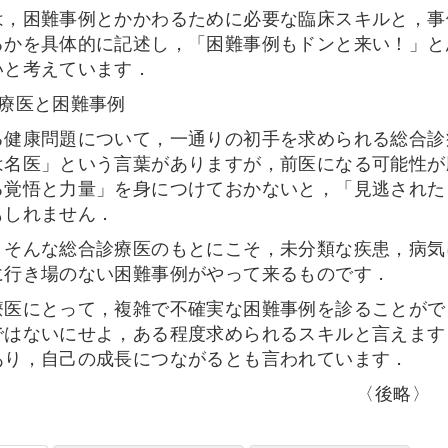
は，困難事例とかかわるために必要な臨床スキルと，事
るかを具体的に記述し，「困難事例もドンと来い！」と
いと考えています．
診療医と困難事例
る健康問題について，一通りの初手を求められる総合診
は名医」という言葉がありますが，前医になる可能性が
る覚悟と力量」を身につけておかないと，「見逃された
もしれません．
，そんな総合診療医のもとにこそ，未分類な疾患，病気
に行き場のない困難事例がやって来るものです．
療医にとって，複雑で不確実な困難事例を診ることがで
ではないにせよ，ある程度求められるスキルと言えます
あり，自己の成長につながるとも言われています．
〈後略〉