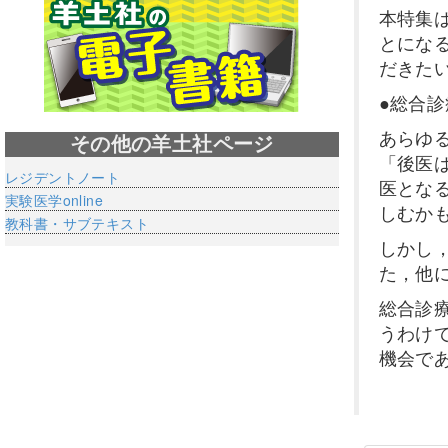
本特集
とにな
だきた
●総合
あらゆ
その他の羊土社ページ
「後医
レジデントノート
医とな
実験医学online
しむか
教科書・サブテキスト
しかし
た，他
総合診
うわけ
機会で