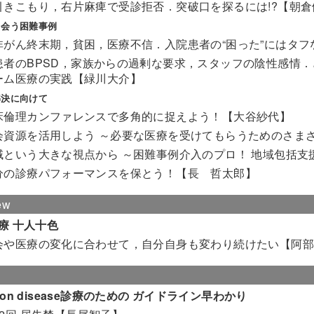
引きこもり，右片麻痺で受診拒否．突破口を探るには!?【朝倉
出会う困難事例
非がん終末期，貧困，医療不信．入院患者の“困った”にはタ
患者のBPSD，家族からの過剰な要求，スタッフの陰性感情．
ーム医療の実践【緑川大介】
解決に向けて
床倫理カンファレンスで多角的に捉えよう！【大谷紗代】
会資源を活用しよう ～必要な医療を受けてもらうためのさま
域という大きな視点から ～困難事例介入のプロ！ 地域包括
分の診療パフォーマンスを保とう！【長 哲太郎】
iew
療 十人十色
会や医療の変化に合わせて，自分自身も変わり続けたい【阿部
on disease診療のための ガイドライン早わかり