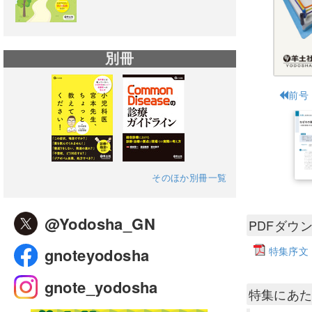
別冊
前号
そのほか別冊一覧
@Yodosha_GN
PDFダウ
特集序文
gnoteyodosha
gnote_yodosha
特集にあ