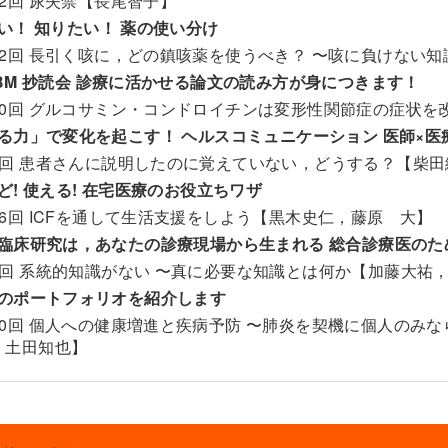
22回 尿失禁【長尾智子】
い！ 知りたい！ 薬の使い分け
22回 長引く咳に，どの鎮咳薬を使うべき？ 〜咳に負けない
BM 抄読会 診療に活かせる論文の読み方が身につきます！
20回 グルコサミン・コンドロイチンは変形性関節症の症状を
る力」で変化を起こす！ ヘルスコミュニケーション 医師×
1回 患者さんに説明したのに覚えていない，どうする？【柴
ど! 使える! 在宅医療のお役立ちワザ
16回 ICFを通して生活支援をしよう【黒木史仁，藤原 大】
臨床研究は，あなたの診療現場から生まれる 総合診療医のた
3回 系統的知識がない 〜真に必要な知識とは何か【加藤大祐
のポートフォリオを紹介します
20回 個人への健康増進と疾病予防 〜肺炎を契機に個人のみ
，土田知也】