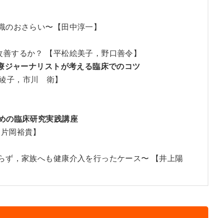
知識のおさらい〜【田中淳一】
改善するか？ 【平松絵美子，野口善令】
医療ジャーナリストが考える臨床でのコツ
田綾子，市川 衛】
めの臨床研究実践講座
，片岡裕貴】
ならず，家族へも健康介入を行ったケース〜 【井上陽