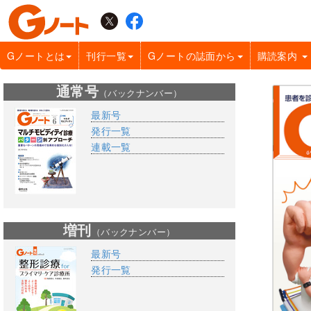
Gノートとは
刊行一覧
Gノートの誌面から
購読案内
通常号
（バックナンバー）
最新号
発行一覧
連載一覧
増刊
（バックナンバー）
最新号
発行一覧