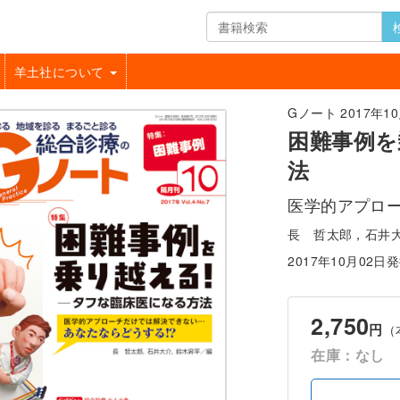
羊土社について
Gノート 2017年10月
困難事例を
法
医学的アプロー
長 哲太郎，石井
2017年10月02日
2,750
円
（
在庫：なし