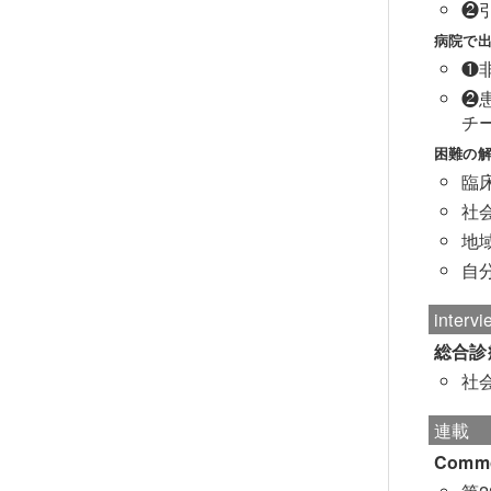
❷
病院で
❶
❷
チ
困難の
臨
社
地
自
interv
総合診
社
連載
Comm