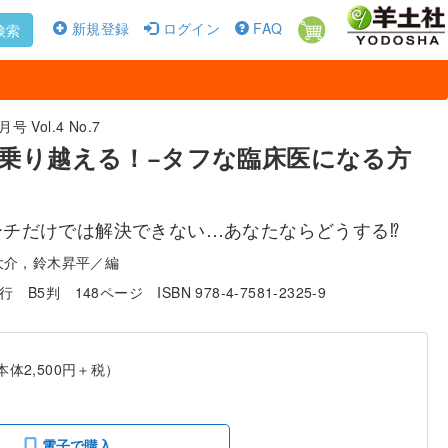
新規登録
ログイン
FAQ
検索
号 Vol.4 No.7
乗り越える！−タフな臨床医になる方
チだけでは解決できない…あなたならどうする⁉︎
大介，鈴木昇平／編
発行
B5判
148ページ
ISBN 978-4-7581-2325-9
本体2,500円＋税）
電子で購入