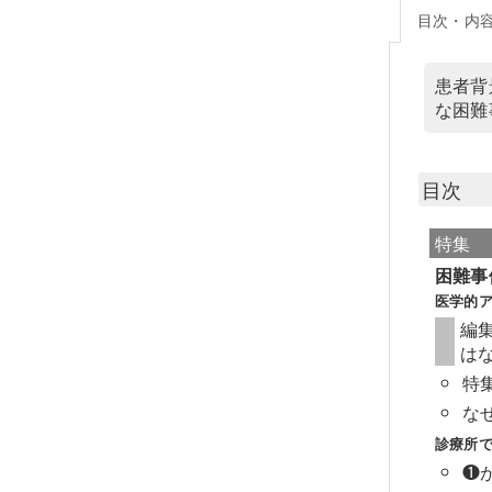
目次・内
患者背
な困難
目次
特集
困難事
医学的ア
編
は
特
な
診療所
❶