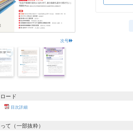
次号
ンロード
目次詳細
たって（一部抜粋）