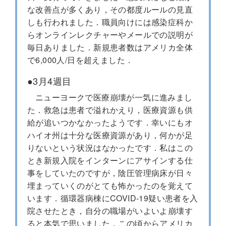
な改善点が多くあり，その都度ルールの見直
しも行われました．職員向けには感染症科か
らオンラインレクチャーやメールでの説明が
毎日ありました．新規患者数はアメリカ全体
で6,000人/日を超えました．
●3月4週目
ニューヨークで医療崩壊が一気に進みまし
た．救急は患者で溢れかえり，医療資源も供
給が追いつかなかったようです．幸いにもオ
ハイオ州は十分な医療資源があり，何かが足
りないという状況はなかったです．私はこの
とき新規入院をインターンにアサインする仕
事をしていたのですが，陰圧管理病床が日々
埋まっていくのがとても怖かったのを覚えて
います．循環器病棟にCOVID-19疑い患者を入
院させたとき，自分の職場がいよいよ崩壊す
ると本気で思いました．この頃からアメリカ