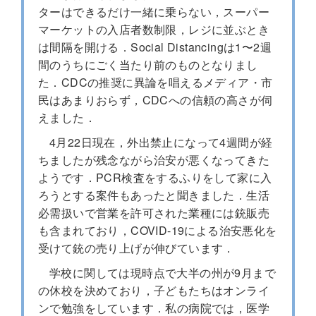
ターはできるだけ一緒に乗らない，スーパー
マーケットの入店者数制限，レジに並ぶとき
は間隔を開ける．Social Distancingは1〜2週
間のうちにごく当たり前のものとなりまし
た．CDCの推奨に異論を唱えるメディア・市
民はあまりおらず，CDCへの信頼の高さが伺
えました．
4月22日現在，外出禁止になって4週間が経
ちましたが残念ながら治安が悪くなってきた
ようです．PCR検査をするふりをして家に入
ろうとする案件もあったと聞きました．生活
必需扱いで営業を許可された業種には銃販売
も含まれており，COVID-19による治安悪化を
受けて銃の売り上げが伸びています．
学校に関しては現時点で大半の州が9月まで
の休校を決めており，子どもたちはオンライ
ンで勉強をしています．私の病院では，医学