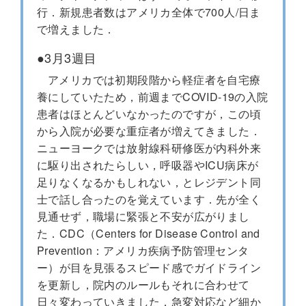
行．新規患者数はアメリカ全体で700人/日ま
で増えました．
●3月3週目
アメリカでは初期段階から軽症者を自宅療
養にしていたため，前週までCOVID-19の入院
患者はほとんどいなかったのですが，この頃
から入院が必要な重症者が増えてきました．
ニューヨークでは放射線科研修医が内科外来
に駆り出されたらしい，呼吸器やICU病床が
足りなくなるかもしれない，とレジデント同
士で話し合ったのを覚えています．先が全く
見通せず，職場に緊張と不安が広がりまし
た．CDC（Centers for Disease Control and
Prevention：アメリカ疾病予防管理センタ
ー）が目を見張るスピード感でガイドライン
を更新し，院内のルールもそれに合わせて
日々変わっていきました．急変対応など細か