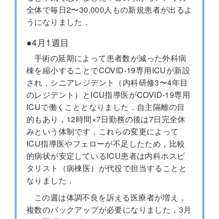
全体で毎日2〜30,000人もの新規患者が出るよ
うになりました．
●4月1週目
手術の延期によって患者数が減った外科病
棟を縮小することでCOVID-19専用ICUが新設
され，シニアレジデント（内科研修3〜4年目
のレジデント）とICU指導医がCOVID-19専用
ICUで働くこととなりました．自主隔離の目
的もあり，12時間×7日勤務の後は7日完全休
みという体制です．これらの変更によって
ICU指導医やフェローが不足したため，比較
的病状が安定しているICU患者は内科ホスピ
タリスト（病棟医）が代役で担当することと
なりました．
この週は体調不良を訴える医療者が増え，
複数のバックアップが必要になりました．3月