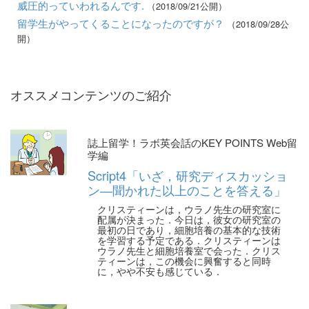
威圧的っていわれるんです.
（2018/09/21公開）
留学生がやってくることになったのですが？
（2018/09/28公
開）
オススメコンテンツのご紹介
誌上留学！ラボ英会話のKEY POINTS Web留
学編
Script4「いざ，研究ディスカッショ
ン―聞かれた以上のことを答える」
クリスティーンは，ウラノ先生の研究室に
配属が決まった．今日は，彼女の研究室の
最初の日であり，細胞培養の基本的な技術
を学習する予定である．クリスティーンは
ウラノ先生と細胞培養室で会った．クリス
ティーンは，この機会に興奮すると同時
に，やや不安も感じている．