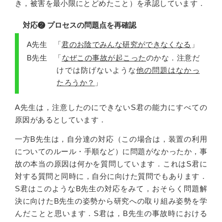
き，被害を最小限にとどめたこと）を承認しています．
対応❷ プロセスの問題点を再確認
A先生
「
君のお陰でみんな研究ができなくなる
」
B先生
「
なぜこの事故が起こった
のかな．注意だ
けでは防げないような
他の問題はなかっ
たろうか？
」
A先生は，注意したのにできないS君の能力にすべての
原因があるとしています．
一方B先生は，自分達の対応（この場合は，装置の利用
についてのルール・手順など）に問題がなかったか，事
故の本当の原因は何かを質問しています．これはS君に
対する質問と同時に，自分に向けた質問でもあります．
S君はこのようなB先生の対応をみて，おそらく問題解
決に向けたB先生の姿勢から研究への取り組み姿勢を学
んだことと思います．S君は，B先生の事故時における