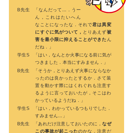
B先生
「なんだって…．うー
ん，これはたいへん
なことになったな．それで
君は異変
にすぐに気がついて，
とりあえず
被
害を最小限に抑えることができた
ん
だね．」
学生S
「はい，なんとか火事になる前に気が
つきました．本当にすみません．」
B先生
「そうか，とりあえず火事にならなか
ったのは良かったとするか．さて装
置を動かす際にはくれぐれも注意す
るように言っておいたが，そこはわ
かっているようだね．」
学生S
「はい，わかっているつもりでした．
すみません…」
B先生
「あれだけ注意しておいたのに，
なぜ
この事故が起こった
のかな．注意だ