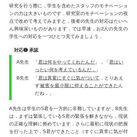
研究を行う際に，学生を含めたスタッフのモチベーショ
ンの力は大きいものです．研究室のモチベーションの視
点で改めて考えてみますと，後者の先生の対応はたいへ
ん興味深いものがあります．では早速，お2人の先生の
学生への対応を一つひとつ見てみましょう．
対応❶ 承認
A先生
「
君は何をやってくれたんだ
」，「
君はい
ったい何を考えているんだ．
」
B先生
「
君は異変にすぐに気がついて
，とりあえ
ず
被害を最小限に抑えることができた
ん
だね．」
A先生は学生のS君を一方的に非難していますが，B先生
は，まずは緊張しているS君の緊張を解きながら，現状
の正確な理解に努めています．さらに最初に現状の把握
を行った上で，S君ができたこと（すぐに異常に気が付