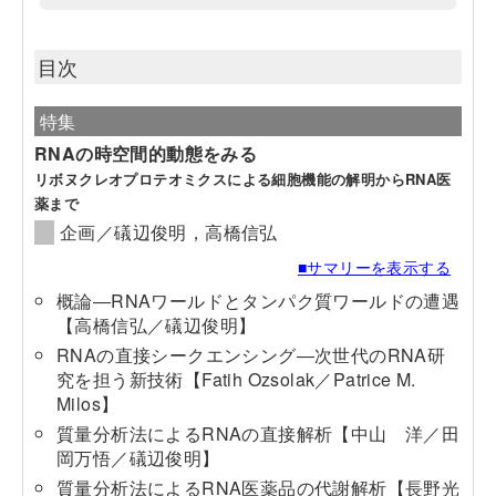
目次
特集
RNAの時空間的動態をみる
リボヌクレオプロテオミクスによる細胞機能の解明からRNA医
薬まで
企画／礒辺俊明，高橋信弘
■サマリーを表示する
概論―RNAワールドとタンパク質ワールドの遭遇
【高橋信弘／礒辺俊明】
RNAの直接シークエンシング―次世代のRNA研
究を担う新技術【Fatih Ozsolak／Patrice M.
Milos】
質量分析法によるRNAの直接解析【中山 洋／田
岡万悟／礒辺俊明】
質量分析法によるRNA医薬品の代謝解析【長野光