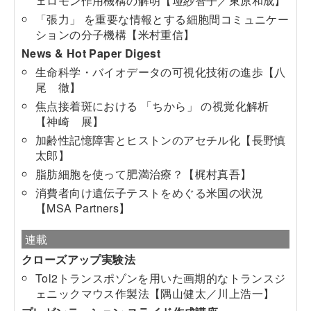
ェロモン作用機構の解明【𡌶紗智子／東原和成】
「張力」 を重要な情報とする細胞間コミュニケー
ションの分子機構【米村重信】
News & Hot Paper Digest
生命科学・バイオデータの可視化技術の進歩【八
尾 徹】
焦点接着斑における 「ちから」 の視覚化解析
【神崎 展】
加齢性記憶障害とヒストンのアセチル化【長野慎
太郎】
脂肪細胞を使って肥満治療？【梶村真吾】
消費者向け遺伝子テストをめぐる米国の状況
【MSA Partners】
連載
クローズアップ実験法
Tol2トランスポゾンを用いた画期的なトランスジ
ェニックマウス作製法【隅山健太／川上浩一】