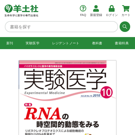
FAQ
新規登録
ログイン
カート
新刊
実験医学
レジデント
ノート
教科書
書籍特典