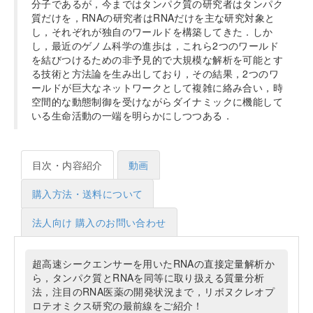
分子であるが，今まではタンパク質の研究者はタンパク
質だけを，RNAの研究者はRNAだけを主な研究対象と
し，それぞれが独自のワールドを構築してきた．しか
し，最近のゲノム科学の進歩は，これら2つのワールド
を結びつけるための非予見的で大規模な解析を可能とす
る技術と方法論を生み出しており，その結果，2つのワ
ールドが巨大なネットワークとして複雑に絡み合い，時
空間的な動態制御を受けながらダイナミックに機能して
いる生命活動の一端を明らかにしつつある．
目次・内容紹介
動画
購入方法・送料について
法人向け 購入のお問い合わせ
超高速シークエンサーを用いたRNAの直接定量解析か
ら，タンパク質とRNAを同等に取り扱える質量分析
法，注目のRNA医薬の開発状況まで，リボヌクレオプ
ロテオミクス研究の最前線をご紹介！