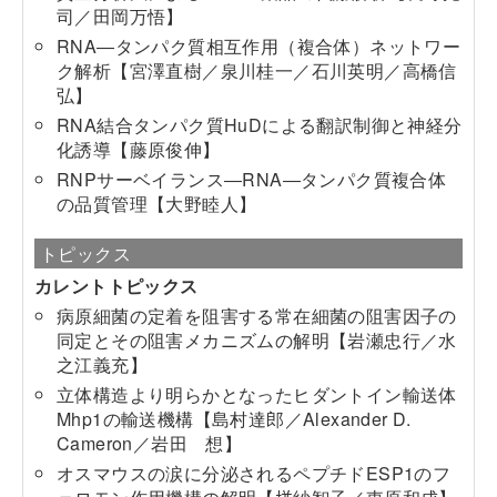
司／田岡万悟】
RNA―タンパク質相互作用（複合体）ネットワー
ク解析【宮澤直樹／泉川桂一／石川英明／高橋信
弘】
RNA結合タンパク質HuDによる翻訳制御と神経分
化誘導【藤原俊伸】
RNPサーベイランス―RNA―タンパク質複合体
の品質管理【大野睦人】
トピックス
カレントトピックス
病原細菌の定着を阻害する常在細菌の阻害因子の
同定とその阻害メカニズムの解明【岩瀬忠行／水
之江義充】
立体構造より明らかとなったヒダントイン輸送体
Mhp1の輸送機構【島村達郎／Alexander D.
Cameron／岩田 想】
オスマウスの涙に分泌されるペプチドESP1のフ