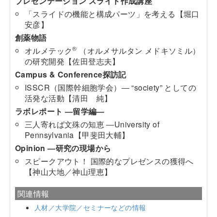
プレゼンテーション スライド作成講座
「スライドの機能と構成パーツ」を考える【堀口
安彦】
創薬物語
®
オルメテック
（オルメサルタン メドキソミル）
の研究開発【佐田登志夫】
Campus & Conference探訪記
ISSCR（国際幹細胞学会）― “society” としての
活発な活動【清田 純】
ラボレポート ―留学編―
三人寄れば文殊の知恵 ―University of
Pennsylvania【甲斐田大輔】
Opinion ―研究の現場から
スピークアウト！ 国際的なプレゼンスの獲得へ
【神山大地／神山理恵】
関連情報
人材／大学院／セミナーなどの情報