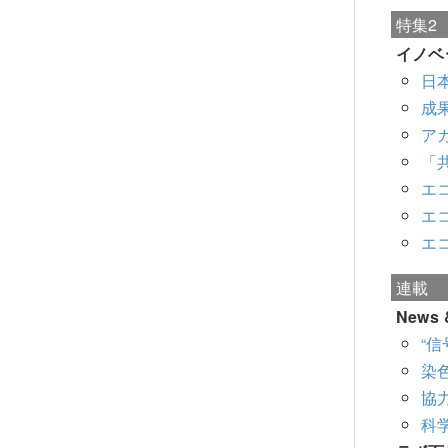
特集2
イノベ
日
成
ア
「
エ
エ
エ
連載
News &
“
染
協
科