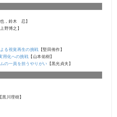
信也，鈴木 忍】
【上野博之】
による視覚再生の挑戦
【堅田侑作】
実用化への挑戦
【山本佑樹】
テムの一員を担うやりがい
【黒光貞夫】
【黒川理樹】