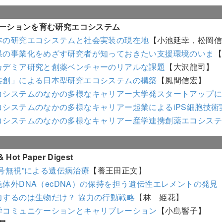
ーションを育む研究エコシステム
本の研究エコシステムと社会実装の現在地
【小池延幸，松岡
果の事業化をめざす研究者が知っておきたい支援環境のいま
カデミア研究と創薬ベンチャーのリアルな課題
【大沢龍司】
共創」による日本型研究エコシステムの構築
【風間信宏】
コシステムのなかの多様なキャリアー大学発スタートアップ
コシステムのなかの多様なキャリアー起業によるiPS細胞技術
コシステムのなかの多様なキャリアー産学連携創薬エコシス
 Hot Paper Digest
信号無視”による遺伝病治療
【養王田正文】
色体外DNA（ecDNA）の保持を担う遺伝性エレメントの発見
力するのは生物だけ？ 協力の行動戦略
【林 姫花】
学コミュニケーションとキャリブレーション
【小島響子】