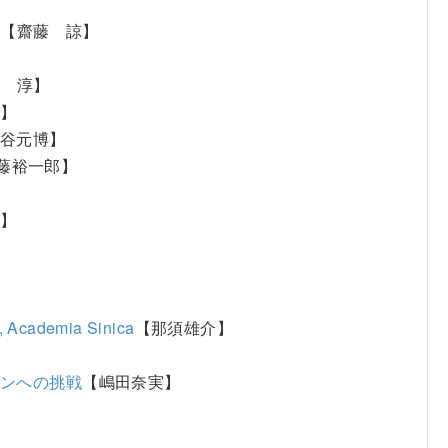
む
【齋藤 諒】
木 淳】
郎】
谷元博】
藤裕一郎】
世】
Academia Sinica
【那須雄介】
ゾンへの挑戦
【嶋田奈実】