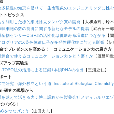
景
物多様性の知恵を借りて，生命現象のエンジニアリングに挑
トトピックス
食を利用した標的細胞除去タンパク質の開発
【大和勇輝，鈴
血幹細胞の数の制御に関する新たなモデルの提唱
【武石昭一
謝産物センサーCtBP2の活性化は健康寿命増進につながる
【関
クログリアのX染色体遺伝子が多発性硬化症に与える影響
【伊
台でプレゼンスを高める！ コミュニケーション力の磨き方
際舞台で使えるコミュニケーション力をどう磨くか
【茂呂和
ズアップ実験法
L-TOPO法の活用による短鎖1本鎖DNAの検出
【三浦史仁】
ポート
で研究→海外独立という道−Institute of Biological Chemistry, 
ion-研究の現場から
門を越えて活きる力：博士課程から製薬会社メディカルリエ
でパズる！
TGCをつなげよう
【山田力志】