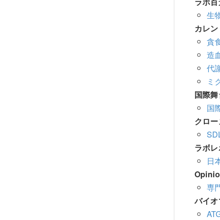
ラボ百
生
カレン
貪
造
代
ミ
国際舞
国
クロー
SD
ラボレ
日本
Opin
専
バイオ
A