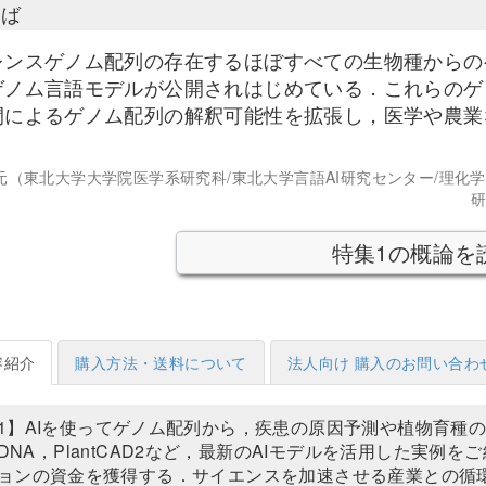
とば
レンスゲノム配列の存在するほぼすべての生物種からの
ゲノム言語モデルが公開されはじめている．これらのゲ
間によるゲノム配列の解釈可能性を拡張し，医学や農業
元（東北大学大学院医学系研究科/東北大学言語AI研究センター/理化
研
特集1の概論を
容紹介
購入方法・送料について
法人向け 購入のお問い合わ
1】AIを使ってゲノム配列から，疾患の原因予測や植物育種の
naDNA，PlantCAD2など，最新のAIモデルを活用した実
ョンの資金を獲得する．サイエンスを加速させる産業との循