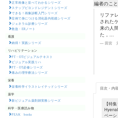
編者のこ
正常画像と並べてわかるシリーズ
ステップビヨンドレジデントシリーズ
できる！画像診断入門シリーズ
リファ
症例で身につける消化器内視鏡シリーズ
された
ジェネラル診療シリーズ
来の人
救急・ERノート
た，…
看護
田宮 
納得！実践シリーズ
リハビリテーション
PT・OTビジュアルテキスト
ビジュアル実践リハ
PT・OT必修シリーズ
痛みの理学療法シリーズ
栄養
栄養科学イラストレイテッドシリーズ
目次・内
薬学
新ビジュアル薬剤師実務シリーズ
【特集
科学・医療読み物
Hye
PEAK books​
ベーシ