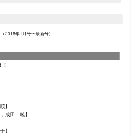
2018年1月号〜最新号）
う！
】
 順】
道，成田 暁】
剛士】