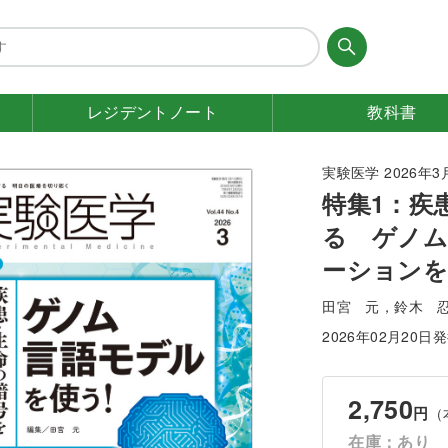
レジデント
ノート
教科書
実験医学 2026年3月号
特集1：疾
る ゲノム
ーションを
田宮 元，鈴木 
2026年02月20日
2,750
円
（
在庫：あり