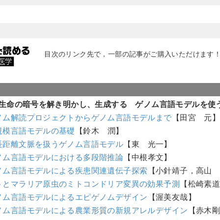
目次のリンク先で，一部の記事がご購入いただけます！（
生命の暗号を解き明かし、生成する ゲノム言語モデルを使
ノム解読プロジェクトからゲノム言語モデルまで
【田宮 元
規模言語モデルの基礎
【鈴木 潤】
長距離文脈を扱うゲノム言語モデル
【東 光一】
ノム言語モデルにおける多段階推論
【中根孝文】
ノム言語モデルによる疾患関連遺伝子探索
【小針靖子，高山
トとマラリア原虫のミトコンドリア変異の効果予測
【松崎素
ノム言語モデルによるエピゲノムデザイン
【渥美友哉】
ノム言語モデルによる農業形質の新規アレルデザイン
【赤木