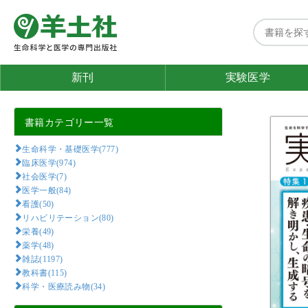
新刊
実験医学
書籍カテゴリー一覧
生命科学・基礎医学(777)
臨床医学(974)
社会医学(7)
医学一般(84)
看護(50)
リハビリテーション(80)
栄養(49)
薬学(48)
雑誌(1197)
教科書(115)
科学・医療読み物(34)