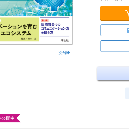
次号
み公開中