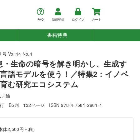
FAQ
新規登録
ログイン
カート
書籍特典
 Vol.44 No.4
患・生命の暗号を解き明かし、生成す
言語モデルを使う！／特集2：イノベ
育む研究エコシステム
忍／編
発行
B5判
132ページ
ISBN 978-4-7581-2601-4
本体2,500円＋税）