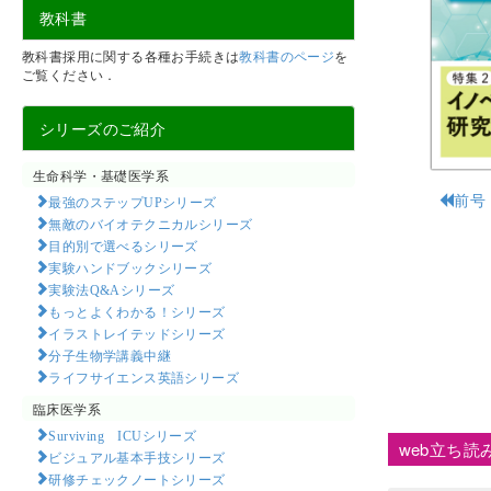
教科書
教科書採用に関する各種お手続きは
教科書のページ
を
ご覧ください．
シリーズのご紹介
生命科学・基礎医学系
前号
最強のステップUPシリーズ
無敵のバイオテクニカルシリーズ
目的別で選べるシリーズ
実験ハンドブックシリーズ
実験法Q&Aシリーズ
もっとよくわかる！シリーズ
イラストレイテッドシリーズ
分子生物学講義中継
ライフサイエンス英語シリーズ
臨床医学系
Surviving ICUシリーズ
web立ち読
ビジュアル基本手技シリーズ
研修チェックノートシリーズ