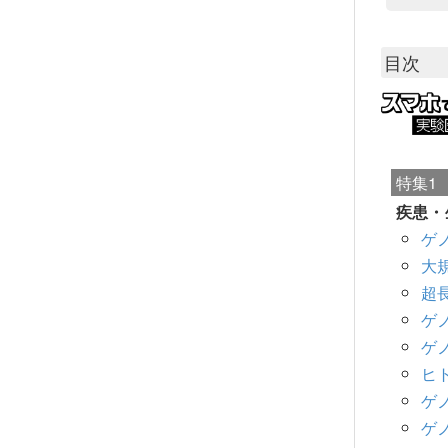
目次
特集1
疾患・
ゲ
大
超
ゲ
ゲ
ヒ
ゲ
ゲ