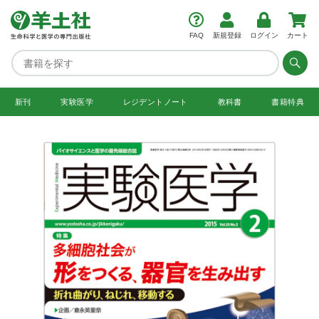
FAQ
新規登録
ログイン
カート
新刊
実験医学
レジデント
ノート
教科書
書籍特典