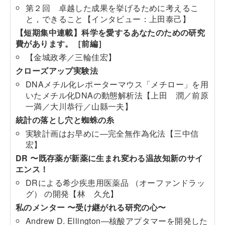
第２回 卓越した成果を挙げるために考えるこ
と，できること【インタビュー：上田泰己】
【短期集中連載】科学を愛するあなたのための研究
費があります。［前編］
【金城政孝／三輪佳宏】
クローズアップ実験法
DNAメチル化レポーターマウス「メチロー」を用
いたメチル化DNAの動態解析法【上田 潤／前原
一満／大川恭行／山縣一夫】
統計の落とし穴と蜘蛛の糸
実験計画はお早めに―完全無作為化法【三中信
宏】
DR 〜既存薬が新薬に生まれ変わる温故知新のサイ
エンス！
DRによる希少疾患用医薬品 （オーファンドラッ
グ） の開発【林 久允】
私のメンター 〜受け継がれる研究の心〜
Andrew D. Ellington―核酸アプタマーを開発した