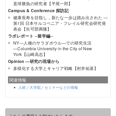
直球勝負の研究者【平尾一郎】
Campus & Conference 探訪記
健康長寿を目指し，新たな一歩は踏み出された ―
第1回 日本サルコペニア・フレイル研究会研究発
表会【矢可部満隆】
ラボレポート ─留学編─
NY―人種のサラダボウル―での研究生活
―Columbia University in the City of New
York【山崎高志】
Opinion ―研究の現場から
多様化する大学とキャリア戦略【村井祐基】
関連情報
人材／大学院／セミナーなどの情報
こちらの書籍もお勧めいたします