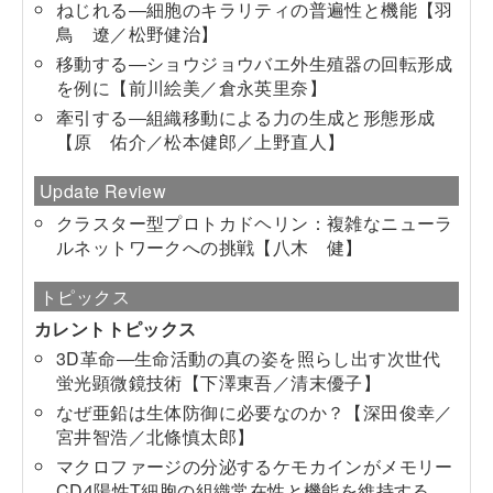
ねじれる―細胞のキラリティの普遍性と機能【羽
鳥 遼／松野健治】
移動する―ショウジョウバエ外生殖器の回転形成
を例に【前川絵美／倉永英里奈】
牽引する―組織移動による力の生成と形態形成
【原 佑介／松本健郎／上野直人】
Update Review
クラスター型プロトカドヘリン：複雑なニューラ
ルネットワークへの挑戦【八木 健】
トピックス
カレントトピックス
3D革命―生命活動の真の姿を照らし出す次世代
蛍光顕微鏡技術【下澤東吾／清末優子】
なぜ亜鉛は生体防御に必要なのか？【深田俊幸／
宮井智浩／北條慎太郎】
マクロファージの分泌するケモカインがメモリー
CD4陽性T細胞の組織常在性と機能を維持する