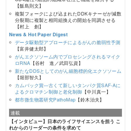
【飯島則文】
複製フォークによび込まれたDDKキナーゼが減数
分裂期に複製と相同組換えの開始を同調させる
【村上 創】
News & Hot Paper Digest
データ駆動型アプローチによるがんの脆弱性予測
【富井健太郎】
がんエクソソーム内でプロセシングされるマイク
ロRNA
【谷村 進／武田弘資】
新たなDDSとしてのがん細胞標的化エクソソーム
【堀部智久】
カムバック賞―古くて新しいタンパク質SAF-Aに
よるクロマチン制御と老化制御
【中川真一】
都市微生物叢研究PathoMap
【鈴木治夫】
連載
【インタビュー】日本のライフサイエンスを担う こ
れからのリーダーの条件を求めて