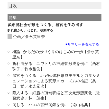
目次
特集
多細胞社会が形をつくる、器官を生み出す
折れ曲がり、ねじれ、移動する
企画／倉永英里奈
■サマリーを表示する
概論─からだの形づくりのはじめの一歩【倉永英
里奈】
折れ曲がる―ニワトリの神経管形成を例に【西村
珠子／竹市雅俊】
器官をつくる―
in vitro
眼杯形成モデルと力学シミ
ュレーションによる変形メカニズムの検証【奥
田 覚／永楽元次】
陥入する―細胞の頂端収縮と三次元形態変化【近
藤武史／林 茂生】
閉じる―ハエの背部閉鎖を例に【遠山祐典】