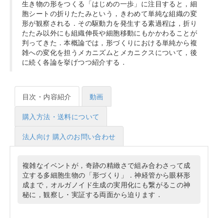
生き物の形をつくる「はじめの一歩」に注目すると，細
胞シートの折りたたみという，きわめて単純な組織の変
形が観察される．その駆動力を発生する素過程は，折り
たたみ以外にも組織伸長や細胞移動にもかかわることが
判ってきた．本概論では，形づくりにおける単純から複
雑への変化を担うメカニズムとメカニクスについて，後
に続く各論を挙げつつ紹介する．
目次・内容紹介
動画
購入方法・送料について
法人向け 購入のお問い合わせ
複雑なイベントが，奇跡の精緻さで組み合わさって成
立する多細胞生物の「形づくり」．神経管から眼杯形
成まで，オルガノイド生成の実用化にも繋がるこの神
秘に，観察し・実証する両面から迫ります．