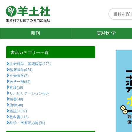
新刊
実験医学
書籍カテゴリー一覧
生命科学・基礎医学(777)
臨床医学(974)
社会医学(7)
医学一般(84)
看護(50)
リハビリテーション(80)
栄養(49)
薬学(48)
雑誌(1197)
教科書(115)
科学・医療読み物(34)