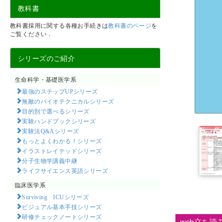
教科書
教科書採用に関する各種お手続きは
教科書のページ
を
ご覧ください．
シリーズのご紹介
生命科学・基礎医学系
最強のステップUPシリーズ
無敵のバイオテクニカルシリーズ
目的別で選べるシリーズ
実験ハンドブックシリーズ
実験法Q&Aシリーズ
もっとよくわかる！シリーズ
イラストレイテッドシリーズ
分子生物学講義中継
ライフサイエンス英語シリーズ
臨床医学系
Surviving ICUシリーズ
ビジュアル基本手技シリーズ
研修チェックノートシリーズ
web立ち読