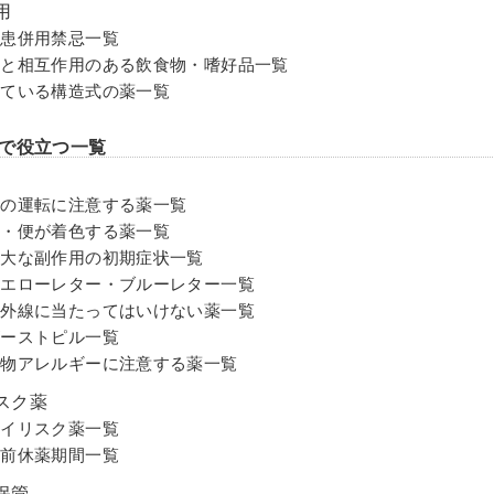
用
疾患併用禁忌一覧
薬と相互作⽤のある飲⾷物・嗜好品⼀覧
似ている構造式の薬⼀覧
で役立つ一覧
⾞の運転に注意する薬⼀覧
尿・便が着⾊する薬⼀覧
重⼤な副作⽤の初期症状⼀覧
イエローレター・ブルーレター⼀覧
紫外線に当たってはいけない薬⼀覧
ゴーストピル⼀覧
食物アレルギーに注意する薬⼀覧
スク薬
ハイリスク薬一覧
術前休薬期間⼀覧
保管