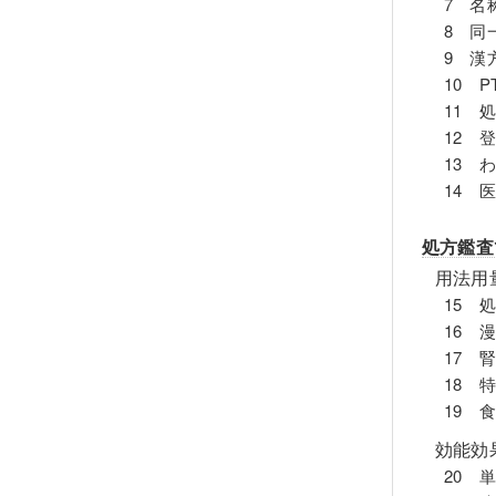
7 名
8 同
9 漢
10 
11 
12 
13 
14 
処方鑑査
用法用
15 
16 
17 
18 
19 
効能効
20 