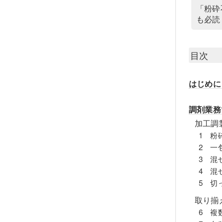
「粉砕
も必読
目次
はじめに
調剤業務
加工調
1 粉
2 一
3 混
4 混
5 切
取り揃
6 複