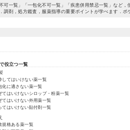
不可一覧」「一包化不可一覧」「疾患併用禁忌一覧」など，便
．調剤，処方鑑査，服薬指導の重要ポイントが学べます．ポ
で役立つ一覧
製
砕してはいけない薬一覧
包化に適さない薬一覧
ぜてはいけないシロップ・粉薬⼀覧
ぜてはいけない外用薬⼀覧
ってはいけない貼付剤⼀覧
え
数規格ある薬一覧