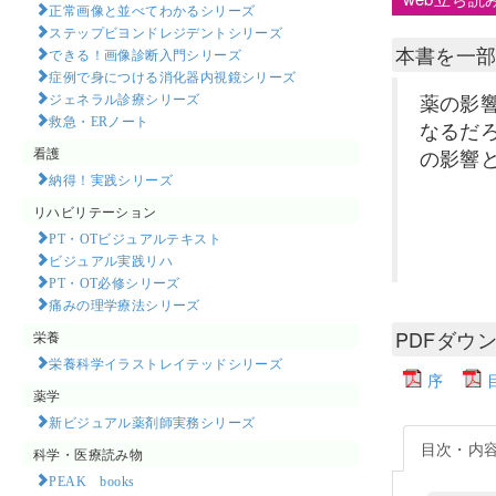
正常画像と並べてわかるシリーズ
ステップビヨンドレジデントシリーズ
本書を一
できる！画像診断入門シリーズ
症例で身につける消化器内視鏡シリーズ
薬の影
ジェネラル診療シリーズ
救急・ERノート
なるだ
看護
の影響
納得！実践シリーズ
リハビリテーション
PT・OTビジュアルテキスト
ビジュアル実践リハ
PT・OT必修シリーズ
痛みの理学療法シリーズ
PDFダウ
栄養
栄養科学イラストレイテッドシリーズ
序
薬学
新ビジュアル薬剤師実務シリーズ
目次・内
科学・医療読み物
PEAK books​