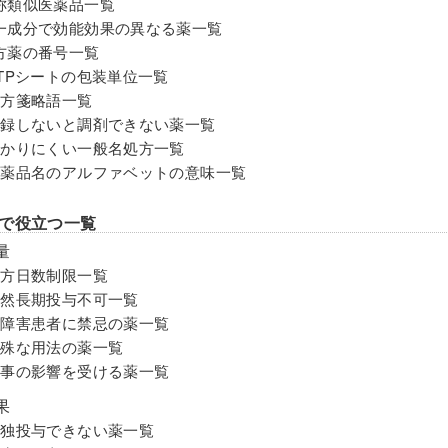
称類似医薬品一覧
一成分で効能効果の異なる薬⼀覧
⽅薬の番号⼀覧
PTPシートの包装単位一覧
処⽅箋略語⼀覧
登録しないと調剤できない薬⼀覧
わかりにくい一般名処方⼀覧
医薬品名のアルファベットの意味⼀覧
で役立つ一覧
量
処方日数制限一覧
漫然長期投与不可一覧
腎障害患者に禁忌の薬⼀覧
特殊な用法の薬⼀覧
⾷事の影響を受ける薬⼀覧
果
単独投与できない薬一覧