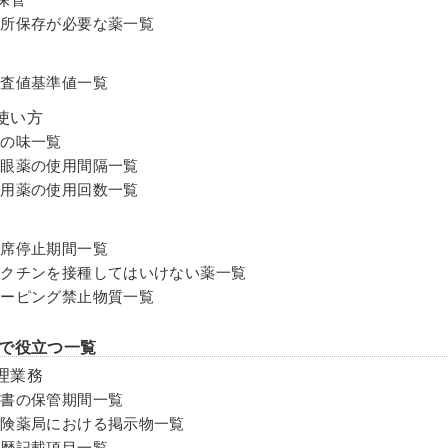
冷所保存が必要な薬⼀覧
検査値基準値一覧
使い方
薬の味一覧
点眼薬の使用間隔一覧
外用薬の使用回数⼀覧
出席停止期間⼀覧
ワクチンを接種してはいけない薬一覧
ドーピング禁止物質⼀覧
で役立つ一覧
理業務
文書の保管期間一覧
保険薬局における掲示物一覧
薬歴記載項目⼀覧