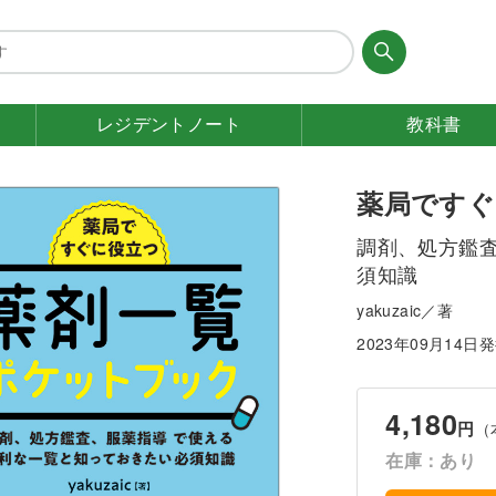
レジデント
ノート
教科書
薬局ですぐ
調剤、処方鑑
須知識
yakuzaic／著
2023年09月14日
4,180
円
（
在庫：あり