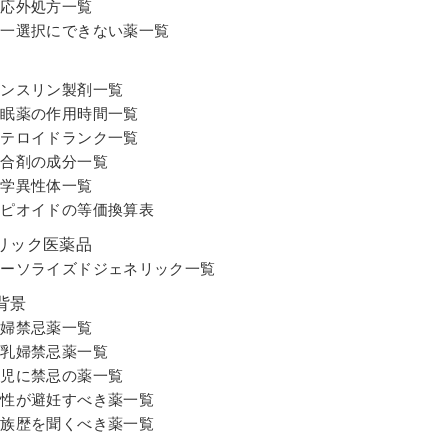
適応外処方一覧
第一選択にできない薬⼀覧
インスリン製剤⼀覧
睡眠薬の作用時間一覧
ステロイドランク⼀覧
配合剤の成分⼀覧
光学異性体⼀覧
オピオイドの等価換算表
リック医薬品
オーソライズドジェネリック一覧
背景
妊婦禁忌薬一覧
授乳婦禁忌薬一覧
小児に禁忌の薬一覧
男性が避妊すべき薬⼀覧
家族歴を聞くべき薬⼀覧