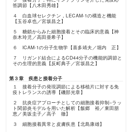
答調節【八木田秀雄】
４ 白血球セレクチン，LECAM-1の構造と機能
【玉谷卓也／宮坂昌之】
５ 糖鎖からみた細胞接着とその臨床的意義【神
奈木玲児／高田亜希子】
６ ICAM-1の分子生物学【喜多靖夫／堀内 正】
７ リガンド結合によるCD44分子の機能的調節と
その生理的意義【反町典子／宮坂昌之】
第３章 疾患と接着分子
１ 接着分子の発現調節による移植片に対する免
疫トレランスの誘導【磯部光章】
２ 抗炎症アプローチとしての細胞接着抑制−ラッ
ト関節炎モデルを用いた解析【飯郷 裕／東田朋
恵／美坂圭子／高子 徹】
３ 細胞接着異常と皮膚疾患【北島康雄】