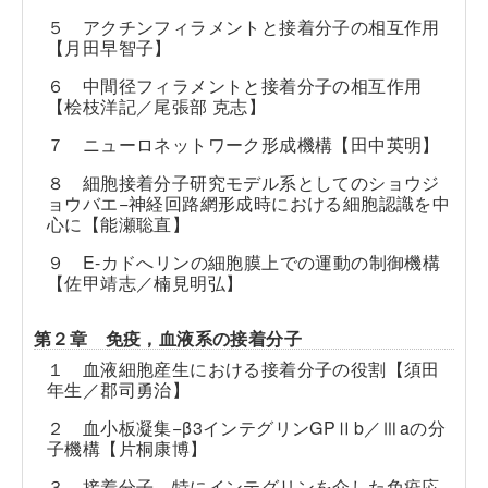
５ アクチンフィラメントと接着分子の相互作用
【月田早智子】
６ 中間径フィラメントと接着分子の相互作用
【桧枝洋記／尾張部 克志】
７ ニューロネットワーク形成機構【田中英明】
８ 細胞接着分子研究モデル系としてのショウジ
ョウバエ−神経回路網形成時における細胞認識を中
心に【能瀬聡直】
９ E-カドへリンの細胞膜上での運動の制御機構
【佐甲靖志／楠見明弘】
第２章 免疫，血液系の接着分子
１ 血液細胞産生における接着分子の役割【須田
年生／郡司勇治】
２ 血小板凝集−β3インテグリンGPⅡb／Ⅲaの分
子機構【片桐康博】
３ 接着分子，特にインテグリンを介した免疫応