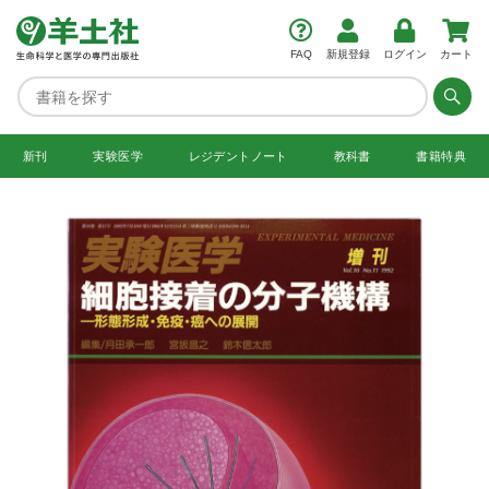
FAQ
新規登録
ログイン
カート
新刊
実験医学
レジデント
ノート
教科書
書籍特典