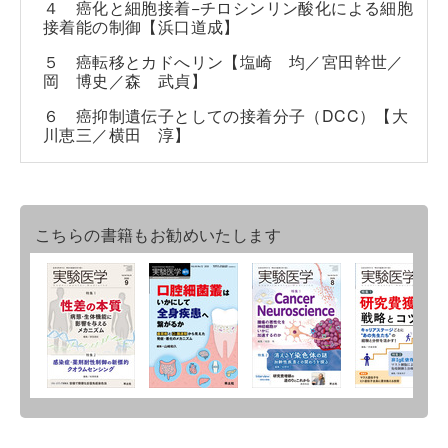
４ 癌化と細胞接着−チロシンリン酸化による細胞
接着能の制御【浜口道成】
５ 癌転移とカドへリン【塩崎 均／宮田幹世／
岡 博史／森 武貞】
６ 癌抑制遺伝子としての接着分子（DCC）【大
川恵三／横田 淳】
こちらの書籍もお勧めいたします