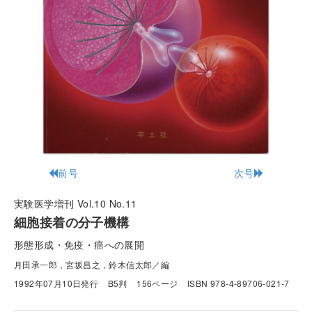
前号
次号
実験医学増刊 Vol.10 No.11
細胞接着の分子機構
形態形成・免疫・癌への展開
月田承一郎，宮坂昌之，鈴木信太郎／編
1992年07月10日発行
B5判
156ページ
ISBN 978-4-89706-021-7