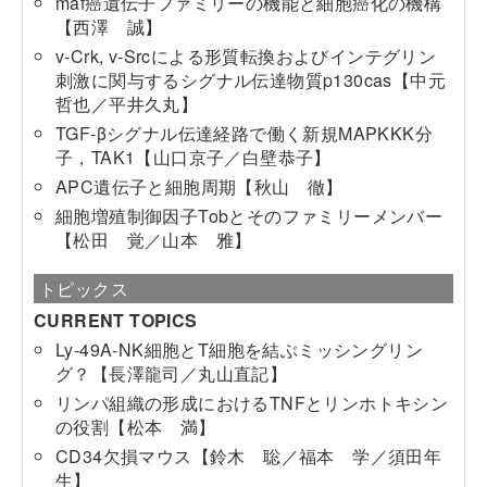
maf癌遺伝子ファミリーの機能と細胞癌化の機構
【西澤 誠】
v-Crk, v-Srcによる形質転換およびインテグリン
刺激に関与するシグナル伝達物質p130cas【中元
哲也／平井久丸】
TGF-βシグナル伝達経路で働く新規MAPKKK分
子，TAK1【山口京子／白壁恭子】
APC遺伝子と細胞周期【秋山 徹】
細胞増殖制御因子Tobとそのファミリーメンバー
【松田 覚／山本 雅】
トピックス
CURRENT TOPICS
Ly-49A-NK細胞とT細胞を結ぶミッシングリン
グ？【長澤龍司／丸山直記】
リンパ組織の形成におけるTNFとリンホトキシン
の役割【松本 満】
CD34欠損マウス【鈴木 聡／福本 学／須田年
生】