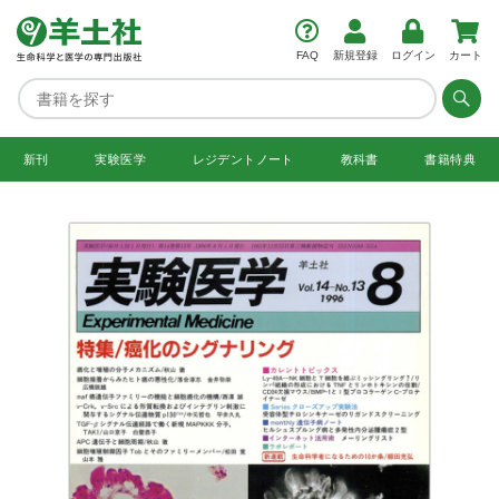
FAQ
新規登録
ログイン
カート
新刊
実験医学
レジデント
ノート
教科書
書籍特典