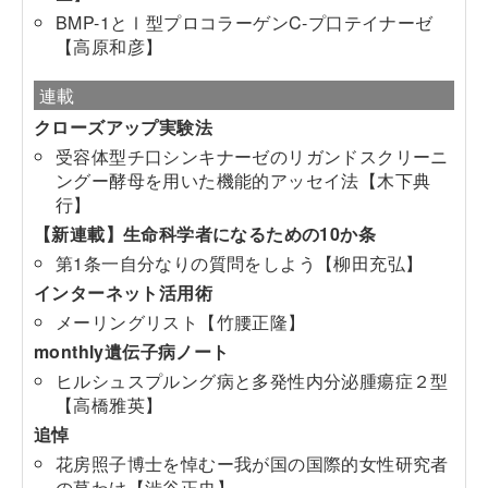
BMP-1とⅠ型プロコラーゲンC-プ口テイナーゼ
【高原和彦】
連載
クローズアップ実験法
受容体型チ口シンキナーゼのリガンドスクリーニ
ングー酵母を用いた機能的アッセイ法【木下典
行】
【新連載】生命科学者になるための10か条
第1条一自分なりの質問をしよう【柳田充弘】
インターネット活用術
メーリングリスト【竹腰正隆】
monthly遺伝子病ノート
ヒルシュスプルング病と多発性内分泌腫瘍症２型
【高橋雅英】
追悼
花房照子博士を悼むー我が国の国際的女性研究者
の草わけ【渋谷正史】