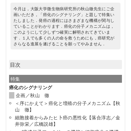
今月は，大阪大学微生物病研究所の秋山徹先生にご企
画いただき，「癌化のシグナリング」と題して特集い
たしました．発癌の過程にはさまざまな機構が関与し
ていることがわかります．癌化の分子メカニズムは，
このようにして少しずつ確実に解明されてきていま
す．１人でも多くの人の命を救うためにも，癌研究が
さらなる進展を遂げることを願ってやみません．
目次
特集
癌化のシグナリング
企画／秋山 徹
＜序にかえて＞癌化と増殖の分子メカニズム【秋
山 徹】
細胞接着からみたヒ卜癌の悪性化【落合淳志／金
井弥栄／広橋説雄】