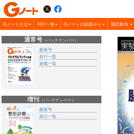
Gノートとは
刊行一覧
Gノートの誌面から
購読案内
通常号
（バックナンバー）
最新号
発行一覧
連載一覧
増刊
（バックナンバー）
最新号
発行一覧