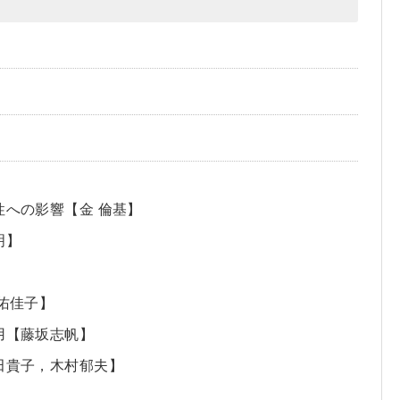
性への影響【金 倫基】
明】
佑佳子】
用【藤坂志帆】
田貴子，木村郁夫】