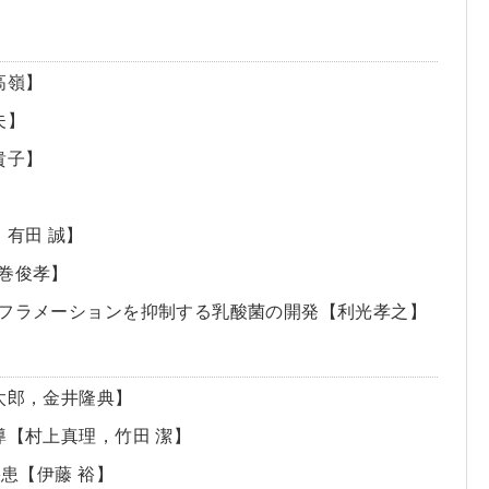
高嶺】
夫】
貴子】
，有田 誠】
小田巻俊孝】
改善：メタフラメーションを抑制する乳酸菌の開発【利光孝之】
太郎，金井隆典】
導【村上真理，竹田 潔】
疾患【伊藤 裕】