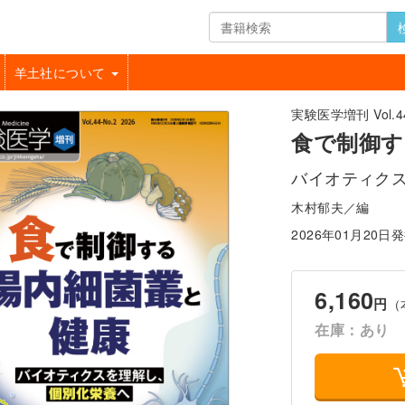
羊土社について
実験医学増刊 Vol.44
食で制御す
バイオティク
木村郁夫／編
2026年01月20日
6,160
円
（
在庫：あり