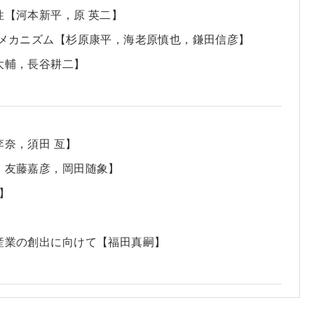
性【河本新平，原 英二】
着戦略メカニズム【杉原康平，海老原慎也，鎌田信彦】
大輔，長谷耕二】
李奈，須田 亙】
，友藤嘉彦，岡田随象】
二】
ア産業の創出に向けて【福田真嗣】