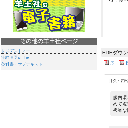
その他の羊土社ページ
レジデントノート
PDFダウ
実験医学online
序
教科書・サブテキスト
目次・内
腸内環
めて複
複雑な