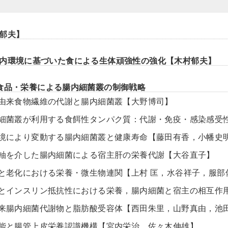
郁夫】
内環境に基づいた食による生体頑強性の強化【木村郁夫】
食品・栄養による腸内細菌叢の制御戦略
食事由来食物繊維の代謝と腸内細菌叢【大野博司】
腸内細菌叢が利用する食餌性タンパク質：代謝・免疫・感染感受
食環境により変動する腸内細菌叢と健康寿命【藤田有香，小幡史
腸肝軸を介した腸内細菌による宿主肝の栄養代謝【大谷直子】
成長と老化における栄養・微生物連関【上村 匡，水谷祥子，服部
肥満とインスリン抵抗性における栄養，腸内細菌と宿主の相互作
食由来腸内細菌代謝物と脂肪酸受容体【西田朱里，山野真由，池
食機能と腸管上皮栄養認識機構【宮内栄治，佐々木伸雄】