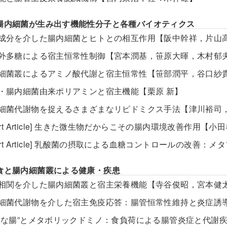
腸内細菌が生み出す機能性分子と各種バイオティクス
母乳成分を介した腸内細菌とヒトとの相互作用【阪中幹祥，片山
菌体外多糖による宿主恒常性制御【宮本潤基，笹原大暉，木村郁
腸内細菌叢によるアミノ酸代謝と宿主恒常性【笹部潤平，谷口紗
食品・腸内細菌由来ポリアミンと宿主機能【栗原 新】
腸内細菌代謝物を捉えるさまざまなリピドミクス手法【津川裕司
Short Article] 生きた微生物だからこその腸内環境改善作用【
Short Article] 乳酸菌の摂取による血糖コントロールの
食と腸内細菌叢による健康・疾患
腸脳相関を介した腸内細菌叢と宿主栄養機能【寺谷俊昭，宮本健
腸内細菌代謝物を介した宿主免疫応答：腸管恒常性維持と炎症誘
“貪欲な腸”とメタボリックドミノ：食負荷による腸管炎症と代謝