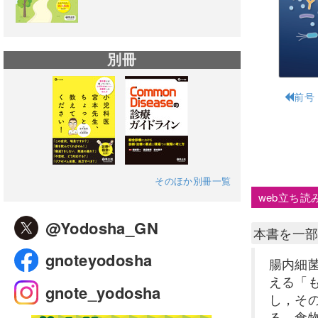
別冊
前号
そのほか別冊一覧
web立ち読
@Yodosha_GN
本書を一
gnoteyodosha
腸内細
える「
gnote_yodosha
し，そ
る．食