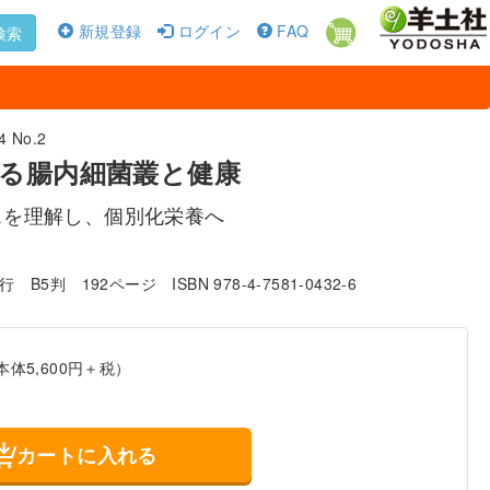
新規登録
ログイン
FAQ
検索
 No.2
る腸内細菌叢と健康
スを理解し、個別化栄養へ
発行
B5判
192ページ
ISBN 978-4-7581-0432-6
本体5,600円＋税）
カートに入れる