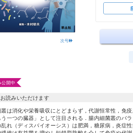
次号
み公開中
部お読みいただけます
菌叢は消化や栄養吸収にとどまらず，代謝恒常性，免疫
もう一つの臓器」として注目される．腸内細菌叢のバラ
の乱れ（ディスバイオーシス）は肥満，糖尿病，炎症性
物繊維は有益菌を増やし短鎖脂肪酸を介して免疫や代謝