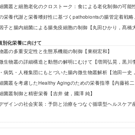
腸内細菌叢と細胞老化のクロストーク：食による老化制御の可能
細菌の栄養代謝と栄養嗜好性に基づくpathobiontsの腸管定
食事因子と腸内細菌による腸免疫細胞の制御【丸田ひかり，髙橋
個別化栄養に向けて
微生物叢の多重安定性と生態系機能の制御【東樹宏和】
腸内微生物叢の詳細構造と動態の解明にむけて【増岡弘晃，黒川
食事・病気・人種集団にもとづいた腸内微生物叢解析【池田一史
内細菌叢を考慮したHealthy Agingのための栄養指導【内藤裕
腸内細菌叢制御と精密栄養【吉井 健，國澤 純】
腸内デザインの社会実装：予防と治療をつなぐ循環型ヘルスケ