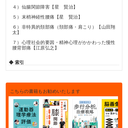
４）仙腸関節障害【星 賢治】
５）末梢神経性腰痛【星 賢治】
６）非特異的頚部痛（頚部痛・肩こり）【山田翔
太】
７）心理社会的要因・精神心理がかかわった慢性
腰背部痛【江原弘之】
◆ 索引
こちらの書籍もお勧めいたします