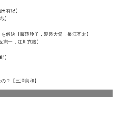
廣田有紀】
祐哉】
！を解決【藤澤玲子，渡邉大督，長江亮太】
児玉憲一，江川克哉】
一郎】
なの？【三澤美和】