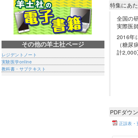
特集にあ
全国の
実際医
201
（糖尿
その他の羊土社ページ
計2,0
レジデントノート
実験医学online
教科書・サブテキスト
PDFダウ
正誤表・更