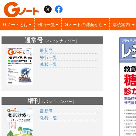
Gノートとは
刊行一覧
Gノートの誌面から
購読案内
通常号
（バックナンバー）
最新号
発行一覧
連載一覧
増刊
（バックナンバー）
最新号
発行一覧