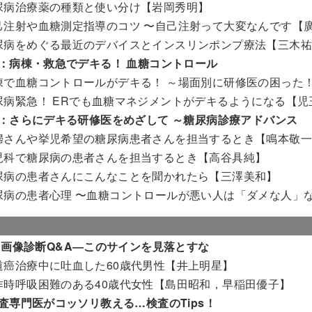
尿病治療薬の種類と使い分け【岩岡秀明】
己注射や血糖測定指導のコツ 〜自己注射って大変なんです【
尿病をめぐる最近のデバイスとインスリンポンプ療法【三木
：病棟・救急でデキる！ 血糖コントロール
棟で血糖コントロールがデキる！ ～場面別に研修医の困った
尿病緊急！ ERでも血糖マネジメントがデキるようになる【
：さらにデキる研修医をめざして ～糖尿病診療アドバンス
婦さんや挙児希望の糖尿病患者さんを担当するとき【鳴本敬
児科で糖尿病の患者さんを担当するとき【高谷具純】
尿病の患者さんにこんなことを聞かれたら【三澤美和】
尿病の患者心理 〜血糖コントロールが悪い人は「ダメな人」
 画像診断Q&A―このサインを見落とすな
道癌治療中に吐血した60歳代男性【井上明星】
作時呼吸困難のある40歳代女性【島田昭和，早稲田優子】
査専門医がコッソリ教える…検査のTips！