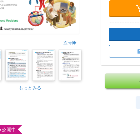
次号
もっとみる
み公開中