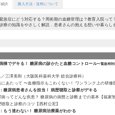
容紹介
購入方法・送料について
緊急症にどう対応する？周術期の血糖管理は？教育入院って
診療の知識をやさしく解説．患者さんの抱える想いや暮らし
病棟でデキる！ 糖尿病の診かたと血糖コントロール
〜緊急時対
集／三澤美和（大阪医科薬科大学 総合診療科）
集にあたって 〜血糖指示もこわくない！ ワンランク上の研修
：糖尿病患者さんを担当！ 病歴聴取と診察がデキる
尿病ってどんな疾患？ 糖尿病の病態と診断までの基本【福家
歴聴取と診察のコツ【西村公宏】
：もう迷わない！ 糖尿病治療薬がわかる