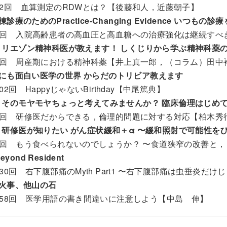
72回 血算測定のRDWとは？【後藤和人，近藤朝子】
診療のためのPractice-Changing Evidence いつもの
7回 入院高齢患者の高血圧と高血糖への治療強化は継続すべ
リエゾン精神科医が教えます！ しくじりから学ぶ精神科薬の使い
6回 周産期における精神科薬【井上真一郎，（コラム）田中
にも面白い医学の世界 からだのトリビア教えます
02回 HappyじゃないBirthday【中尾篤典】
そのモヤモヤちょっと考えてみませんか？ 臨床倫理はじめ
8回 研修医だからできる，倫理的問題に対する対応【柏木秀
研修医が知りたい がん症状緩和＋α 〜緩和照射で可能性を
4回 もう食べられないのでしょうか？ 〜食道狭窄の改善と
Beyond Resident
230回 右下腹部痛のMyth Part1 〜右下腹部痛は虫垂炎だ
火事、他山の石
258回 医学用語の書き間違いに注意しよう【中島 伸】