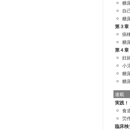
糖
自
糖
第３章
病
糖
第４章
妊
小
糖
糖
連載
実践！
食
労
臨床検