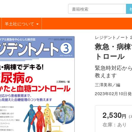
羊土社について
レジデントノート 202
救急・病棟
トロール
緊急時対応か
教えます
三澤美和／編
2023年02月10日
2,530
円
（
在庫：あり