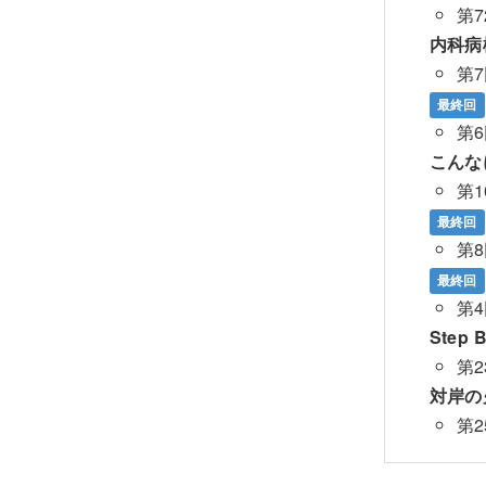
第
内科病棟
第
最終回
第
こんな
第1
最終回
第
最終回
第
Step 
第
対岸の
第