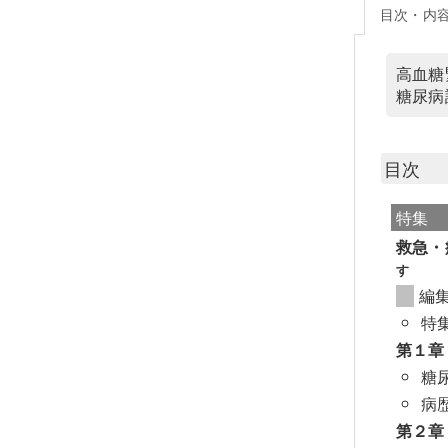
目次・内
高血糖
糖尿病
目次
特集
救急・
す
編
特
第１章
糖
病
第２章