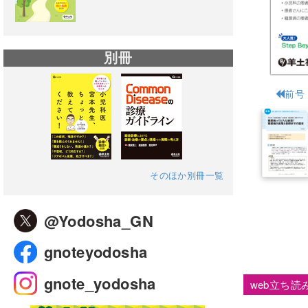
別冊
前号
そのほか別冊一覧
@Yodosha_GN
gnoteyodosha
gnote_yodosha
web立ち読