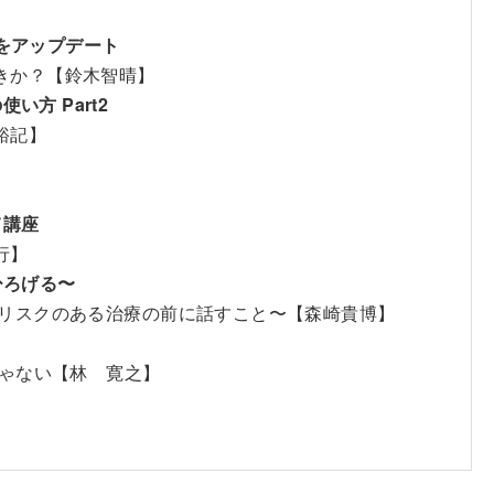
診療をアップデート
きか？【鈴木智晴】
方 Part2
裕記】
て講座
行】
ひろげる〜
，リスクのある治療の前に話すこと〜【森崎貴博】
けじゃない【林 寛之】