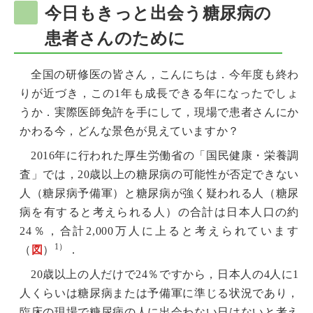
今日もきっと出会う糖尿病の
患者さんのために
全国の研修医の皆さん，こんにちは．今年度も終わ
りが近づき，この1年も成長できる年になったでしょ
うか．実際医師免許を手にして，現場で患者さんにか
かわる今，どんな景色が見えていますか？
2016年に行われた厚生労働省の「国民健康・栄養調
査」では，20歳以上の糖尿病の可能性が否定できない
人（糖尿病予備軍）と糖尿病が強く疑われる人（糖尿
病を有すると考えられる人）の合計は日本人口の約
24％，合計2,000万人に上ると考えられています
1）
（
図
）
．
20歳以上の人だけで24％ですから，日本人の4人に1
人くらいは糖尿病または予備軍に準じる状況であり，
臨床の現場で糖尿病の人に出会わない日はないと考え