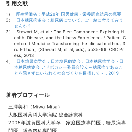
引用文献
厚生労働省：平成28年 国民健康・栄養調査結果の概要
日本糖尿病協会：糖尿病について、ご一緒に考えてみま
せんか？
Stewart M, et al：The First Component: Exploring H
ealth, Disease, and the Illness Experience.「Patient-C
entered Medicine Transforming the clinical method, 3
rd Edition」(Stewart M, et al, eds), pp35-66, CRC Pr
ess, 2013
日本糖尿病学会，日本糖尿病協会：日本糖尿病学会・日
本糖尿病協会 アドボカシー委員会設立～糖尿病であるこ
とを隠さずにいられる社会づくりを目指して～．2019
著者プロフィール
三澤美和（Miwa Misa）
大阪医科薬科大学病院 総合診療科
2005年滋賀医科大学卒．家庭医療専門医，糖尿病専
門医，総合内科専門医．