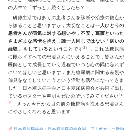
の人生で「ずっと」続くとしたら？
研修生活では多くの患者さんを診断や治療の観点か
ら診ることと思いますが，大切なことは
一人ひとりの
患者さんが病気に対する想いや，不安，葛藤といった
さまざまな感情を抱え，誰一人同じではない「病いの
3）
経験」をしているという
ことです
．これは糖尿病
に限らずすべての患者さんにいえることで，皆さんが
医師として成長していく過程でいつも心の隅に忘れず
にいてほしいと思います．また糖尿病に関する差別や
偏見をなくしていこうという活動も活発になってきま
した．日本糖尿病学会と日本糖尿病協会が共同で出し
4）
ているポスターや声明もぜひのぞいてみてください
※
．きっと今日から目の前の糖尿病を抱える患者さん
にやさしくなれると思います．
※
日本糖尿病学会・日本糖尿病協会合同：アドボカシー活動