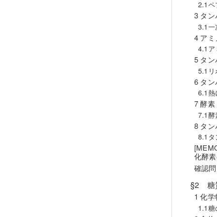
2.1
3 タ
3.1
4 ア
4.1
5 タ
5.1
6 タ
6.1
7 酵素
7.1
8 タ
8.1
[ME
化酵素
確認問
§2 
1 化
1.1