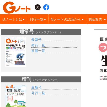
Gノートとは
刊行一覧
Gノートの誌面から
購読案内
通常号
（バックナンバー）
最新号
発行一覧
連載一覧
増刊
（バックナンバー）
最新号
発行一覧