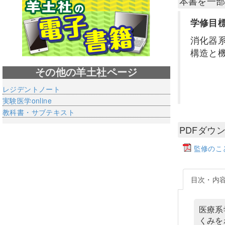
本書を一
学修目
消化器
構造と
その他の羊土社ページ
レジデントノート
実験医学online
教科書・サブテキスト
PDFダウ
監修のこ
目次・内
医療系
くみを