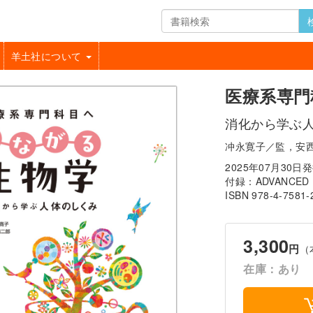
羊土社について
医療系専門
消化から学ぶ
冲永寛子／監，安
2025年07月30日
付録：ADVANCE
ISBN 978-4-7581-
3,300
円
（
在庫：あり