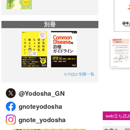
別冊
そのほか別冊一覧
@Yodosha_GN
gnoteyodosha
web立ち読
gnote_yodosha