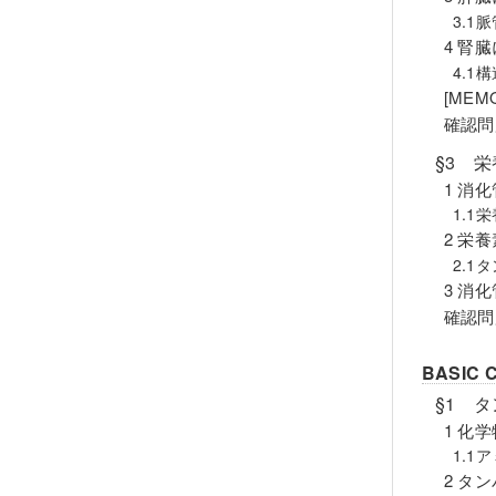
3.1
4 腎
4.1
[ME
確認問
§3 
1 消
1.1
2 栄
2.1
3 消
確認問
BASIC
§1 
1 化
1.1
2 タ