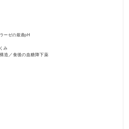
ミラーゼの最適pH
くみ
体構造／食後の血糖降下薬
法