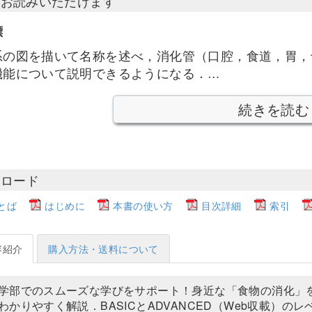
部お読みいただけます
標
系の図を描いて名称を述べ，消化管（口腔，食道，胃，
機能について説明できるようになる．…
続きを読む
ンロード
とば
はじめに
本書の使い方
目次詳細
索引
容紹介
購入方法・送料について
学部でのスムーズな学びをサポート！身近な「食物の消化」
わかりやすく解説．BASICとADVANCED（Web収載）