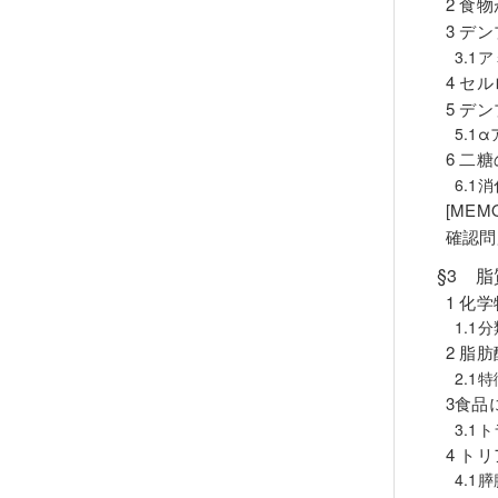
2 食
3 デ
3.1
4 セ
5 デ
5.1
6 二糖
6.
[ME
確認問
§3 
1 化
1.1
2 脂肪
2.1
3食品
3.1
4 ト
4.1