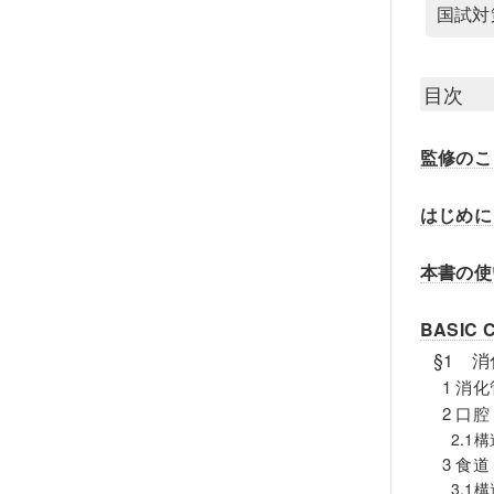
国試対
目次
監修のこ
はじめに
本書の使
BASIC
§1 
1 消
2 口腔
2.1
3 食道
3.1