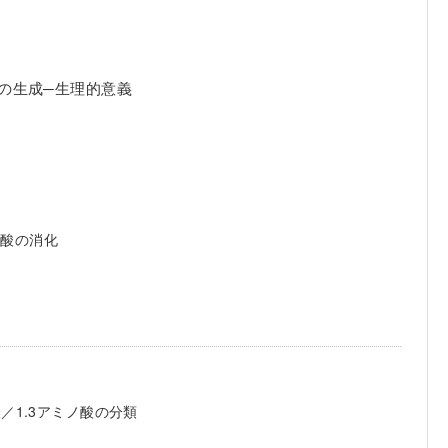
尿の生成─生理的意義
核酸の消化
／1.3アミノ酸の分類