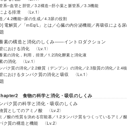
脈管系─血管と胆管／3.2構造─肝小葉と脈管系／3.3機能
臓による排泄 〈Lv.1〉
構造／4.2機能─尿の生成／4.3尿の役割
MO] 電解質／「mEq/L」とは／心臓の内分泌機能／再吸収による
題
栄養素の構造と消化のしくみ――イントロダクション
化管における消化 〈Lv.1〉
栄養素の消化，利用，排泄／1.2消化酵素と消化液
養素の消化 〈Lv.1〉
タンパク質の消化／2.2糖質（デンプン）の消化／2.3脂質の消化／2.4
化管におけるタンパク質の消化と吸収 〈Lv.1〉
題
 Chapter2 食物の科学と消化・吸収のしくみ
タンパク質の科学と消化・吸収のしくみ
学物質としてのアミノ酸 〈Lv.2〉
アミノ酸の性質を決める官能基／1.2タンパク質をつくっているアミノ酸
ンパク質の構造と機能 〈Lv.2〉