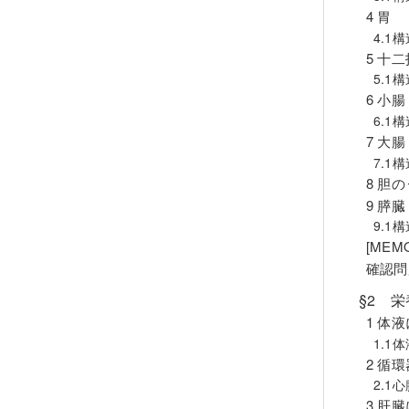
4 胃 
4.1
5 十二
5.1
6 小腸
6.1
7 大腸
7.1
8 胆の
9 膵臓
9.1
[ME
確認問
§2 
1 体
1.1
2 循
2.1
3 肝