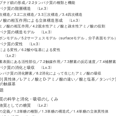
ペプチド鎖の形成／2.2タンパク質の種類と機能
ンパク質の階層構造 〈Lv.3〉
一次構造／3.2二次構造／3.3三次構造／3.4四次構造
ミノ酸の相互作用による立体構造形成 〈Lv.3〉
アミノ酸の相互作用／4.2親水性アミノ酸と疎水性アミノ酸の役割
ンパク質の構造モデル 〈Lv.3〉
リボンモデル／5.2サーフェスモデル（surfaceモデル，分子表面モデル
ンパク質の変性 〈Lv.3〉
熱による変性／6.2酸や塩基による変性
 〈Lv.2〉
酵素表面にある活性部位／7.2触媒作用／7.3酵素の反応速度／7.4補酵素
ンパク質の消化と吸収 〈Lv.3〉
タンパク質の消化酵素／8.2消化によって生じたアミノ酸の吸収
MO] 異性体／L-アミノ酸とD-アミノ酸の違い／酸と塩基／タ
の触媒基
題
糖質の科学と消化・吸収のしくみ
学物質としての糖質 〈Lv.2〉
糖の定義／1.2単糖の種類／1.3単糖の構造式／1.4単糖の立体異性体