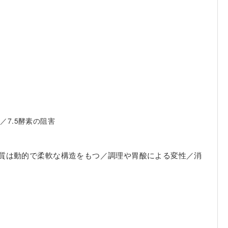
）
／7.5酵素の阻害
ンパク質は動的で柔軟な構造をもつ／調理や胃酸による変性／消