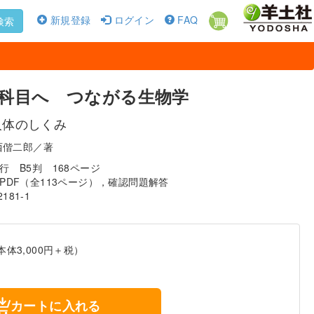
新規登録
ログイン
FAQ
検索
科目へ つながる生物学
人体のしくみ
西偕二郎／著
発行
B5判
168ページ
D PDF（全113ページ），確認問題解答
2181-1
本体3,000円＋税）
カートに入れる