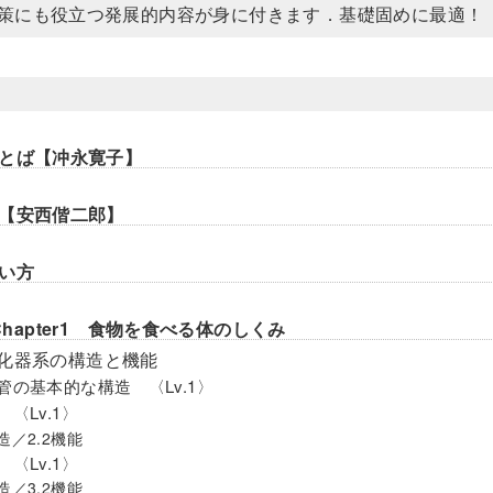
策にも役立つ発展的内容が身に付きます．基礎固めに最適！
とば【冲永寛子】
【安西偕二郎】
い方
 Chapter1 食物を食べる体のしくみ
消化器系の構造と機能
化管の基本的な構造 〈Lv.1〉
 〈Lv.1〉
構造／2.2機能
 〈Lv.1〉
構造／3.2機能