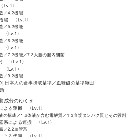
〈Lv.1〉
構造／4.2機能
指腸 〈Lv.1〉
構造／5.2機能
 〈Lv.1〉
構造／6.2機能
 〈Lv.1〉
構造／7.2機能／7.3大腸の腸内細菌
う 〈Lv.1〉
 〈Lv.1〉
構造／9.2機能
MO] 日本人の食事摂取基準／血糖値の基準範囲
題
栄養成分のゆくえ
液による運搬 〈Lv.1〉
体液の構成／1.2体液が含む電解質／1.3血漿タンパク質とその役割
環器系による運搬 〈Lv.1〉
心臓／2.2血管系
臓による代謝 〈Lv.1〉