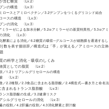
物が含む糖質 〈Lv.2〉
ンプンの構造 〈Lv.3〉
アミロースとアミロペクチン／3.2デンプンをつくるグリコシド結合
ルロースの構造 〈Lv.3〉
ンプンの消化 〈Lv.3〉
αアミラーゼによる加水分解／5.2αアミラーゼの基質特異性／5.3αア
の消化 〈Lv.3〉
1消化酵素による消化／6.2糖質の吸収─グルコースが細胞膜を通過するし
MO] 数を表す接頭辞／構造式は「手」が覚える／アミロースの立
題
脂質の科学と消化・吸収のしくみ
学物質としての脂質 〈Lv.2〉
分類／1.2トリアシルグリセロールの構造
酸 〈Lv.2〉
特徴／2.2種類／2.3食品に含まれる脂肪酸／2.4構造式―書き方と命名
に含まれるトランス脂肪酸 〈Lv.3〉
トランス脂肪酸の生成／3.2健康リスク
リアシルグリセロールの消化 〈Lv.3〉
膵臓の役割／4.2肝臓の役割／4.3消化酵素と胆汁酸