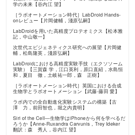
学の未来【谷内江 望】
［ラボオートメーション時代］LabDroid Hands-
onレビュー【片岡健輔，淺原弘嗣】
LabDroidを用いた高精度プロテオミクス【松本雅
記，中山敬一】
次世代エピジェネティクス研究への展望【片岡健
輔，松島隆英，淺原弘嗣】
LabDroidにおける高精度実験手技（エクソソーム
実験）【三賀森 学，江口英利，原口直紹，水島恒
和，夏目 徹，土岐祐一郎，森 正樹】
［ラボオートメーション時代］英国における合成
生物学とラボオートメーション【武藤-藤田 愛】
ラボ内での全自動進化実験システムの構築【古
澤 力，前田智也，堀之内貴明】
Siri of the Cell―生物学はiPhoneから何を学べるだ
ろうか【Anne-Ruxandra Carvunis，Trey Ideker
翻訳：森 秀人，谷内江 望】