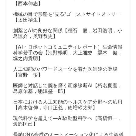
【西本伸志】
機械の目で形態を“見る”ゴーストサイトメトリー
【太田禎生】
創薬とAIの良好な関係【種石 慶，岩田浩明，小
島諒介，奥野恭史】
［AI・ロボットコミュニティレポート］生命情報
科学若手の会【河野暢明，大上雅史，黒木 健，
堀之内貴明】
人工知能のパワードスーツを着た医師達の登場
【宮野 悟】
医師と対話して腕を磨く画像診断AI【朽名夏麿，
島原佑基，馳澤盛一郎】
日本における人工知能のヘルスケア分野への応用
【高木啓伸，寺口正義，徳増玲太郎】
現代科学を超えて―AI駆動型科学へ【高橋恒一，
渡部匡己】
長鎖DNA合成のオートメーション化による生命科