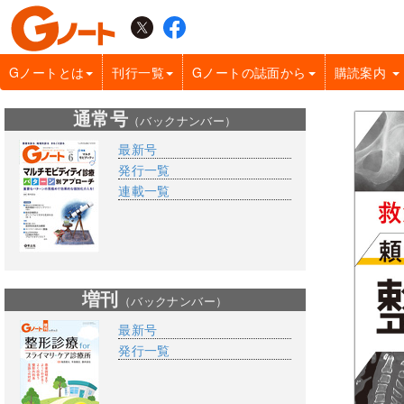
Gノートとは
刊行一覧
Gノートの誌面から
購読案内
通常号
（バックナンバー）
最新号
発行一覧
連載一覧
増刊
（バックナンバー）
最新号
発行一覧