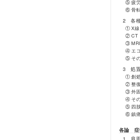
⑤ 疲
⑥ 骨
2 各
① X線
② CT
③ MR
④ エ
⑤ そ
3 処
① 創
② 整
③ 外
④ そ
⑤ 四
⑥ 鎮
各論 症
1 肩