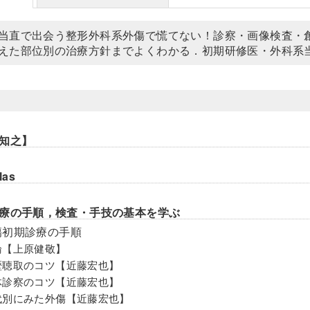
当直で出会う整形外科系外傷で慌てない！診察・画像検査・
えた部位別の治療方針までよくわかる．初期研修医・外科系
知之】
las
療の手順，検査・手技の基本を学ぶ
傷初期診療の手順
論【上原健敬】
歴聴取のコツ【近藤宏也】
体診察のコツ【近藤宏也】
代別にみた外傷【近藤宏也】