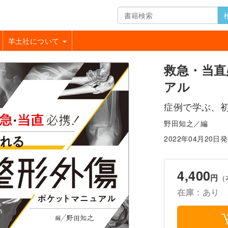
羊土社について
救急・当直
アル
症例で学ぶ、
野田知之／編
2022年04月20日
4,400
円
（
在庫：あり