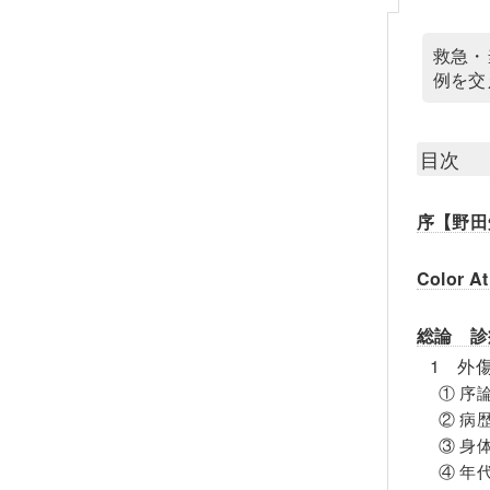
救急・
例を交
目次
序【野田
Color At
総論 診
1 外
① 序
② 病
③ 身
④ 年