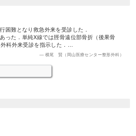
行困難となり救急外来を受診した．
あった．単純X線では脛骨遠位部骨折（後果骨
形外科外来受診を指示した．…
横尾 賢（岡山医療センター整形外科）