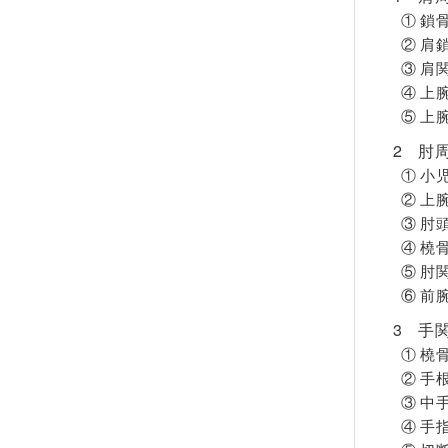
① 鎖
② 肩
③ 肩
④ 上
⑤ 上
2 肘
① 小
② 上
③ 肘
④ 橈
⑤ 肘
⑥ 前腕
3 手
① 橈
② 手
③ 中
④ 手