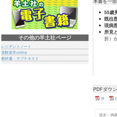
本書を一
55歳
既往
現病
所見
その他の羊土社ページ
折）
レジデントノート
実験医学online
教科書・サブテキスト
PDFダウ
序
目次・内