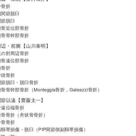
骨骨折
鎖関節脱臼
関節脱臼
腕骨近位部骨折
腕骨骨幹部骨折
周辺・前腕【山川泰明】
児の肘周辺骨折
腕骨遠位部骨折
頭骨折
骨頭骨折
関節脱臼・脱臼骨折
骨骨幹部骨折（Monteggia骨折，Galeazzi骨折）
関節以遠【齋藤太一】
骨遠位端骨折
根骨骨折（舟状骨骨折）
手骨骨折
指靱帯損傷・脱臼（PIP関節側副靱帯損傷）