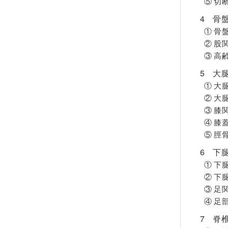
⑤ 切
4 骨
① 骨
② 股
③ 高
5 大
① 大
② 大
③ 膝
④ 膝
⑤ 脛
6 下
① 下
② 下
③ 足
④ 足
7 脊