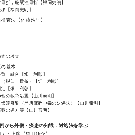
労骨折，脆弱性骨折【福岡史朗】
転移【福岡史朗】
種検査法【佐藤浩平】
I
コー
の他の検査
置の基本
処置・縫合【畑 利彰】
復（脱臼・骨折）【畑 利彰】
固定【畑 利彰】
の他の救急処置【山川泰明】
肢伝達麻酔（局所麻酔中毒の対処法）【山川泰明】
痛薬の処方等【山川泰明】
例から外傷・疾患の知識，対処法を学ぶ
周辺・上腕【望月雄介】