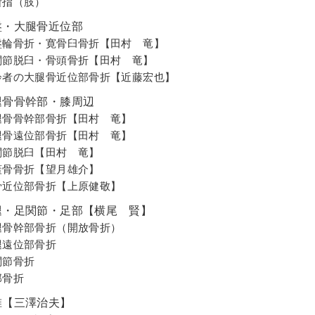
断指（肢）
盤・大腿骨近位部
盤輪骨折・寛骨臼骨折【田村 竜】
関節脱臼・骨頭骨折【田村 竜】
齢者の大腿骨近位部骨折【近藤宏也】
腿骨骨幹部・膝周辺
腿骨骨幹部骨折【田村 竜】
腿骨遠位部骨折【田村 竜】
関節脱臼【田村 竜】
蓋骨骨折【望月雄介】
骨近位部骨折【上原健敬】
腿・足関節・足部【横尾 賢】
腿骨幹部骨折（開放骨折）
腿遠位部骨折
関節骨折
部骨折
椎【三澤治夫】