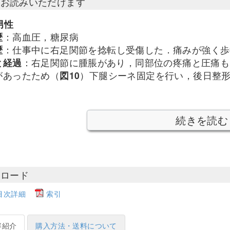
部お読みいただけます
男性
歴
：高血圧，糖尿病
歴
：仕事中に右足関節を捻転し受傷した．痛みが強く歩
と経過
：右足関節に腫脹があり，同部位の疼痛と圧痛も
があったため（
図10
）下腿シーネ固定を行い，後日整
続きを読む
ンロード
目次詳細
索引
容紹介
購入方法・送料について