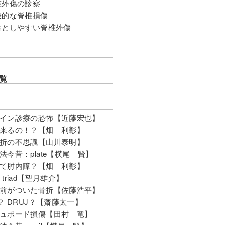
椎外傷の診察
表的な脊椎損傷
落としやすい脊椎外傷
覧
イン診療の恐怖【近藤宏也】
来るの！？【畑 利彰】
折の不思議【山川泰明】
法今昔：plate【横尾 賢】
て肘内障？【畑 利彰】
ble triad【望月雄介】
前がついた骨折【佐藤浩平】
C？ DRUJ？【齋藤太一】
ュボード損傷【田村 竜】