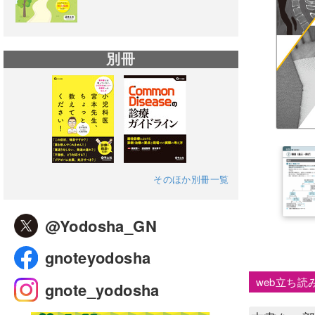
別冊
そのほか別冊一覧
@Yodosha_GN
gnoteyodosha
web立ち読
gnote_yodosha