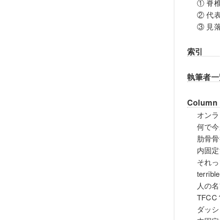
① 脊
② 代
③ 見
索引
執筆者一
Column
オンラ
何で今
肋骨骨
内固定
それっ
terri
人の名
TFC
ダッシ