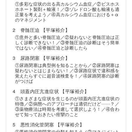
①多彩な症状の出る高カルシウム血症／②ビスホス
ホネート製剤＋輸液！／③ゾレドロン酸も輸液も適
正量を考えよう／④高カルシウム血症における＋α
のマネジメント
2 脊髄圧迫 【平塚裕介】
①意外と多い脊髄圧迫／②疑わないと脊髄圧迫は正
しく診断できない！／③脊髄圧迫の診断はそう簡単
ではない／④脊髄圧迫と診断したら
3 尿路閉塞 【平塚裕介】
①尿路閉塞は典型例を知ることから／②尿路閉塞は
疑わないとはじまらない！／③尿路症状で違和感を
覚えたらすぐに超音波検査を！／④尿路閉塞の診断
がつけば
4 頭蓋内圧亢進症状 【平塚裕介】
①さまざまな症状を生じるのが頭蓋内圧亢進症状の
……
特徴／②病態へのアプローチは適切だけど
？／
③薬物療法は時期を考慮して選択しよう！／④合わ
せて知っておきたい痙攣のこと
5 悪性消化管閉塞 【平塚裕介】
①悪性消化管閉塞の分類を知ろう／②マネジメント