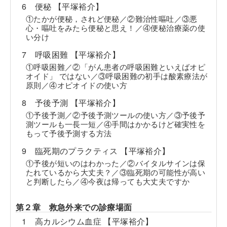
6 便秘 【平塚裕介】
①たかが便秘，されど便秘／②難治性嘔吐／③悪
心・嘔吐をみたら便秘と思え！／④便秘治療薬の使
い分け
7 呼吸困難 【平塚裕介】
①呼吸困難／②「がん患者の呼吸困難といえばオピ
オイド」 ではない／③呼吸困難の初手は酸素療法が
原則／④オピオイドの使い方
8 予後予測 【平塚裕介】
①予後予測／②予後予測ツールの使い方／③予後予
測ツールも一長一短／④手間はかかるけど確実性を
もって予後予測する方法
9 臨死期のプラクティス 【平塚裕介】
①予後が短いのはわかった／②バイタルサインは保
たれているから大丈夫？／③臨死期の可能性が高い
と判断したら／④今夜は帰っても大丈夫ですか
第２章 救急外来での診療場面
1 高カルシウム血症 【平塚裕介】