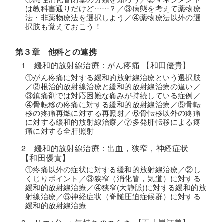
……
は教科書通りだけど
？／③病態を考えて薬物療
法・非薬物療法を選択しよう／④薬物療法以外の選
択肢も覚えておこう！
第３章 他科との連携
1 緩和的放射線治療：がん疼痛 【和田優貴】
①がん疼痛に対する緩和的放射線治療という選択肢
／②根治的放射線治療と緩和的放射線治療の違い／
③鎮痛剤では対応困難な痛みが持続している症例／
④骨転移の疼痛に対する緩和的放射線治療／⑤骨転
移の疼痛再燃に対する再照射／⑥骨転移以外の疼痛
に対する緩和的放射線治療／⑦多発肝転移による疼
痛に対する全肝照射
2 緩和的放射線治療：出血，狭窄，神経症状
【和田優貴】
①疼痛以外の症状に対する緩和的放射線治療／②し
くじりポイント／③狭窄（消化管，気道）に対する
緩和的放射線治療／④狭窄(大静脈)に対する緩和的放
射線治療／⑤神経症状（脊髄圧迫症候群）に対する
緩和的放射線治療