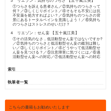
3 リエゾン：気持ちのつらさ 【五十嵐江美】
①つらさを訴える患者さん／②気持ちのつらさって
何？／③しくじりポイント／④そもそも不安には抗
不安薬を処方すればよい？／⑤気持ちのつらさの背
景にあるトータルペインを意識しよう！／⑥気持ち
のつらさはストレスのせいだけ？
4 リエゾン：せん妄 【五十嵐江美】
①その活気のなさ，低活動型せん妄ではないですか?
／②気持ちのつらさと低活動型せん妄の鑑別は難し
い／③しくじりポイント／④どうやって低活動型せ
ん妄を見つける？／⑤注意障害に気づくには／⑥過
活動型せん妄への対応／⑦低活動型せん妄への対応
索引
執筆者一覧
こちらの書籍もお勧めいたします