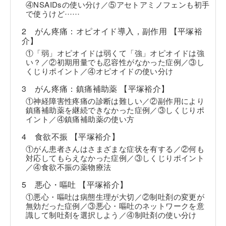
④NSAIDsの使い分け／⑤アセトアミノフェンも初手
……
で使うけど
2 がん疼痛：オピオイド導入，副作用 【平塚裕
介】
①「弱」オピオイドは弱くて「強」オピオイドは強
い？／②初期用量でも忍容性がなかった症例／③し
くじりポイント／④オピオイドの使い分け
3 がん疼痛：鎮痛補助薬 【平塚裕介】
①神経障害性疼痛の診断は難しい／②副作用により
鎮痛補助薬を継続できなかった症例／③しくじりポ
イント／④鎮痛補助薬の使い方
4 食欲不振 【平塚裕介】
①がん患者さんはさまざまな症状を有する／②何も
対応してもらえなかった症例／③しくじりポイント
／④食欲不振の薬物療法
5 悪心・嘔吐 【平塚裕介】
①悪心・嘔吐は病態生理が大切／②制吐剤の変更が
無効だった症例／③悪心・嘔吐のネットワークを意
識して制吐剤を選択しよう／④制吐剤の使い分け