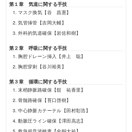
第１章 気道に関する手技
1. マスク換気【谷 昌憲】
2. 気管挿管【吉岡大輔】
3. 外科的気道確保【岩佐和樹】
第２章 呼吸に関する手技
1. 胸腔ドレーン挿入【井上 聡】
2. 胸腔穿刺【谷川裕美】
第３章 循環に関する手技
1. 末梢静脈路確保【舘 祐香里】
2. 骨髄路確保【苔口啓樹】
3. 中心静脈カテーテル【田村彰浩】
4. 動脈圧ライン確保【澤田高志】
5. 救急超音波検査【金銅大祐】