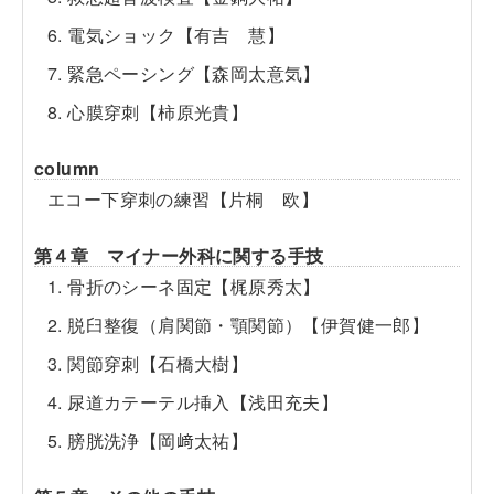
6. 電気ショック【有吉 慧】
7. 緊急ペーシング【森岡太意気】
8. 心膜穿刺【柿原光貴】
column
エコー下穿刺の練習【片桐 欧】
第４章 マイナー外科に関する手技
1. 骨折のシーネ固定【梶原秀太】
2. 脱臼整復（肩関節・顎関節）【伊賀健一郎】
3. 関節穿刺【石橋大樹】
4. 尿道カテーテル挿入【浅田充夫】
5. 膀胱洗浄【岡﨑太祐】