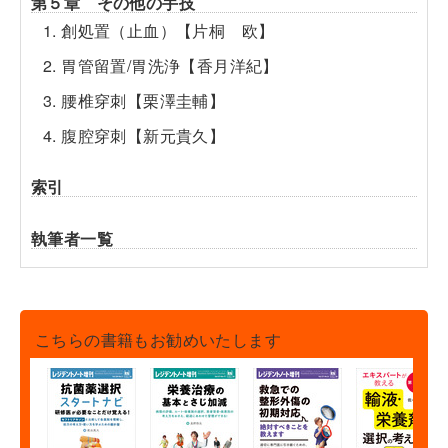
第５章 その他の手技
1. 創処置（止血）【片桐 欧】
2. 胃管留置/胃洗浄【香月洋紀】
3. 腰椎穿刺【栗澤圭輔】
4. 腹腔穿刺【新元貴久】
索引
執筆者一覧
こちらの書籍もお勧めいたします