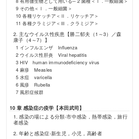
8 有用微生物として用いる─ 2 菌種＜Ⅰ . 一般細菌＞
9 その他＜Ⅰ．一般細菌＞
10 各種リケッチア＜Ⅱ．リケッチア＞
11 各種クラミジア＜Ⅲ．クラミジア＞
2. 主なウイルス性疾患【勝二郁夫（1～3）／森
康子（4～7）】
1 インフルエンザ Influenza
2 ウイルス性肝炎 Viral hepatitis
3 HIV human immunodeficiency virus
4 麻疹 Measles
5 水痘 varicella
6 風疹 Rubella
7 風邪症候群
10 章 感染症の疫学【本田武司】
1. 感染の場による分類-市中感染，熱帯感染，旅行
者感染
2. 年齢と感染症-新生児，小児，高齢者