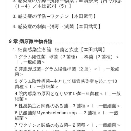
2. 感染症の治療─抗微生物薬，血清療法【西野邦彦
（1～4）／本田武司（5）】
3. 感染症の予防─ワクチン【本田武司】
4. 感染症の制御─消毒・滅菌【本田武司】
9 章 病原微生物各論
1. 細菌感染症各論─細菌と疾患【本田武司】
1 グラム陽性菌─球菌（2 菌種），桿菌（2 菌種）＜
Ⅰ . 一般細菌＞
2 芽胞形成菌─グラム陽性桿菌（2 属）＜Ⅰ . 一般細
菌＞
3 グラム陰性桿菌─主として腸管感染症を起こす10
菌種＜Ⅰ . 一般細菌＞
4 院内感染の原因となりやすい菌─ 6 菌種＜Ⅰ . 一般
細菌＞
5 性感染症と関係のある菌─ 3 菌種＜Ⅰ . 一般細菌＞
6 抗酸菌類Mycobacterium spp. ─ 3 菌種＜Ⅰ . 一般
細菌＞
7 ワクチンと関係のある菌─ 2 菌種＜Ⅰ . 一般細菌＞