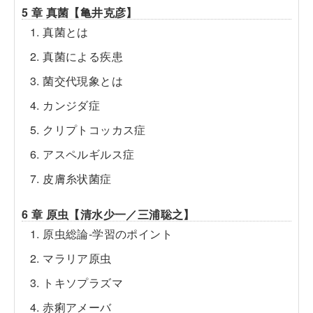
5 章 真菌【亀井克彦】
1. 真菌とは
2. 真菌による疾患
3. 菌交代現象とは
4. カンジダ症
5. クリプトコッカス症
6. アスペルギルス症
7. 皮膚糸状菌症
6 章 原虫【清水少一／三浦聡之】
1. 原虫総論-学習のポイント
2. マラリア原虫
3. トキソプラズマ
4. 赤痢アメーバ