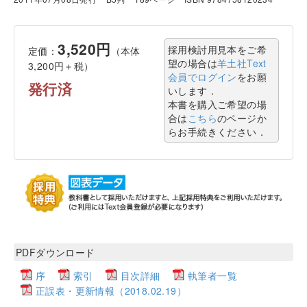
3,520円
採用検討用見本をご希
定価：
（本体
望の場合は
羊土社Text
3,200円＋税）
会員でログイン
をお願
発行済
いします．
本書を購入ご希望の場
合は
こちら
のページか
らお手続きください．
PDFダウンロード
序
索引
目次詳細
執筆者一覧
正誤表・更新情報（2018.02.19）