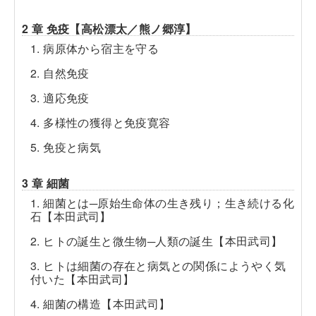
2 章 免疫【高松漂太／熊ノ郷淳】
1. 病原体から宿主を守る
2. 自然免疫
3. 適応免疫
4. 多様性の獲得と免疫寛容
5. 免疫と病気
3 章 細菌
1. 細菌とは─原始生命体の生き残り；生き続ける化
石【本田武司】
2. ヒトの誕生と微生物─人類の誕生【本田武司】
3. ヒトは細菌の存在と病気との関係にようやく気
付いた【本田武司】
4. 細菌の構造【本田武司】