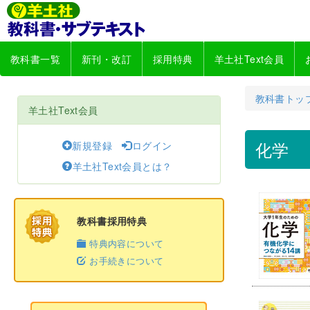
教科書一覧
新刊・改訂
採用特典
羊土社Text会員
教科書トッ
羊土社Text会員
化学
新規登録
ログイン
羊土社Text会員とは？
教科書採用特典
特典内容について
お手続きについて