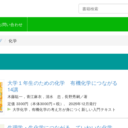
お問い合わせ
プ
化学
大学１年生のための化学 有機化学につながる
14講
木藤聡一，青江麻衣，清水 忠，長野秀嗣／著
定価 3300円（本体3000円＋税）, 2025年12月発行
大学化学，有機化学の考え方が身につく新しい入門テキスト
生理学・生化学につながる ていねいな化学