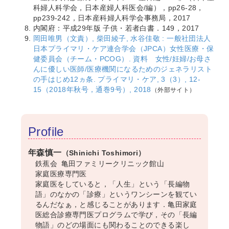
科婦人科学会，日本産婦人科医会/編），pp26-28，
pp239-242，日本産科婦人科学会事務局，2017
内閣府：平成29年版 子供・若者白書．149，2017
岡田唯男（文責）, 柴田綾子, 水谷佳敬 : 一般社団法人
日本プライマリ・ケア連合学会（JPCA）女性医療・保
健委員会（チーム・PCOG）. 資料 女性/妊婦/お母さ
んに優しい医師/医療機関になるためのジェネラリスト
の手はじめ12ヵ条. プライマリ・ケア, 3（3）, 12-
15（2018年秋号，通巻9号）, 2018
（外部サイト）
Profile
年森慎一
（Shinichi Toshimori）
鉄蕉会 亀田ファミリークリニック館山
家庭医療専門医
家庭医をしていると，「人生」という「長編物
語」のなかの「診療」というワンシーンを観てい
るんだなぁ，と感じることがあります．亀田家庭
医総合診療専門医プログラムで学び，その「長編
物語」のどの場面にも関わることのできる楽し