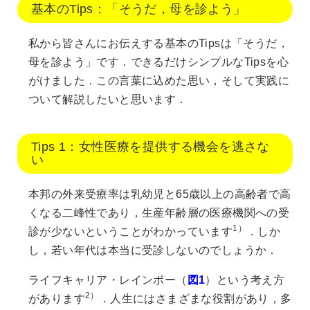
基本のTips：「そうだ，母を診よう」
私から皆さんにお伝えする基本のTipsは「そうだ，
母を診よう」です．できるだけシンプルなTipsを心
がけました．この言葉に込めた思い，そして実践に
ついて解説したいと思います．
Tips 1：女性医療を提供する機会を逃さな
い
本邦の外来受療率は乳幼児と65歳以上の高齢者で高
くなる二峰性であり，生産年齢層の医療機関への受
1）
診が少ないということがわかっています
．しか
し，若い年代は本当に受診しないのでしょうか．
ライフキャリア・レインボー（
図1
）という考え方
2）
があります
．人生にはさまざまな役割があり，多