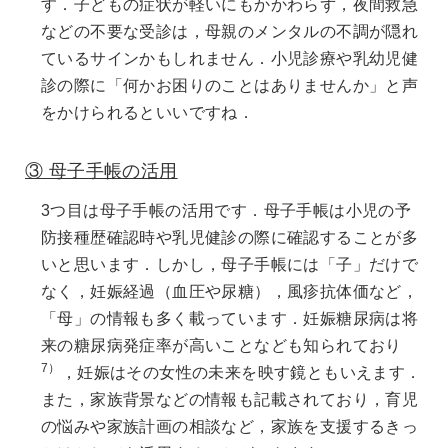
す．子どもの症状が軽いにもかかわらず，夜間救急
などの不要な受診は，母親のメンタルの不調が隠れ
ているサインかもしれません．小児診療や乳幼児健
診の際に「何かお困りのことはありませんか」と声
をかけられるといいですね．
③ 母子手帳の活用
3つ目は母子手帳の活用です．母子手帳は小児の予
防接種歴確認時や乳児健診の際に確認することが多
いと思います．しかし，母子手帳には「子」だけで
なく，妊娠経過（血圧や尿糖），風疹抗体価など，
「母」の情報も多く載っています．妊娠糖尿病は将
来の糖尿病発症率が高いことなども知られており
7）
，妊娠はその女性の未来を映す鏡ともいえます．
また，家族背景などの情報も記載されており，育児
の悩みや家族計画の相談など，家族を支援するきっ