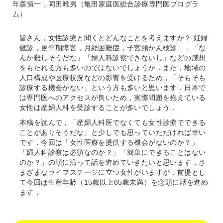
年森慎一，岡田唯男（亀田家庭医総合診療専門医プログラ
ム）
皆さん，女性診療と聞くとどんなことを考えますか？ 妊婦
健診，更年期障害，月経困難症，子宮頸がん検診…．「な
んか難しそうだな」「婦人科診察できないし」などの感想
をもたれる方も多いのではないでしょうか．また，地域の
人口構成や医療状況などの影響を受けるため，「そもそも
診療する機会がない」という方も多いと思います．日本で
は専門医へのアクセスが良いため，実際問題を抱えている
女性は産婦人科を受診することが多いでしょう．
本稿を読んで，「産婦人科医でなくても女性診療でできる
ことがありそうだな」と少しでも思っていただければ幸い
です．今回は「女性医療を提供する機会がないのか？」
「婦人科診察は必須なのか？」「簡単にできることはない
のか？」の順に沿って話を進めていきたいと思います．さ
まざまなライフステージに立つ女性がいますが，前提とし
て今回は生産年齢（15歳以上65歳未満）を念頭に話を進め
ます．