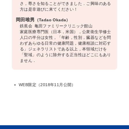
さ，尊さを知ることができました．ご興味のある
方は是非遊びに来てください！
岡田唯男
（Tadao Okada）
鉄蕉会 亀田ファミリークリニック館山
家庭医療専門医（日本，米国），公衆衛生学修士
人口の半分は女性，「年齢，性別，臓器などを問
わずあらゆる日常の健康問題，健康相談に対応す
る」ジェネラリストである以上，本領域だけを
「聖域」のように除外する正当性はどこにもあり
ません．
WEB限定（2018年11月公開）