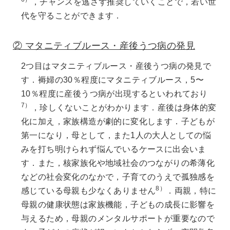
，チャンスを逃さず推奨していくことで，若い世
代を守ることができます．
② マタニティブルース・産後うつ病の発見
2つ目はマタニティブルース・産後うつ病の発見で
す．褥婦の30％程度にマタニティブルース，5〜
10％程度に産後うつ病が出現するといわれており
7）
，珍しくないことがわかります．産後は身体的変
化に加え，家族構造が劇的に変化します．子どもが
第一になり，母として，また1人の大人としての悩
みを打ち明けられず悩んでいるケースに出会いま
す．また，核家族化や地域社会のつながりの希薄化
などの社会変化のなかで，子育てのうえで孤独感を
8）
感じている母親も少なくありません
．両親，特に
母親の健康状態は家族機能，子どもの成長に影響を
与えるため，母親のメンタルサポートが重要なので