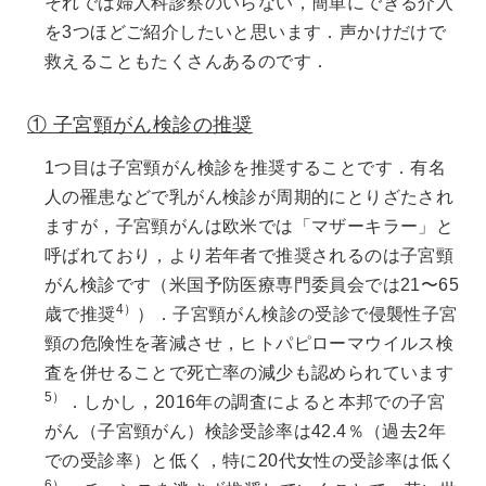
それでは婦人科診察のいらない，簡単にできる介入
を3つほどご紹介したいと思います．声かけだけで
救えることもたくさんあるのです．
① 子宮頸がん検診の推奨
1つ目は子宮頸がん検診を推奨することです．有名
人の罹患などで乳がん検診が周期的にとりざたされ
ますが，子宮頸がんは欧米では「マザーキラー」と
呼ばれており，より若年者で推奨されるのは子宮頸
がん検診です（米国予防医療専門委員会では21〜65
4）
歳で推奨
）．子宮頸がん検診の受診で侵襲性子宮
頸の危険性を著減させ，ヒトパピローマウイルス検
査を併せることで死亡率の減少も認められています
5）
．しかし，2016年の調査によると本邦での子宮
がん（子宮頸がん）検診受診率は42.4％（過去2年
での受診率）と低く，特に20代女性の受診率は低く
6）