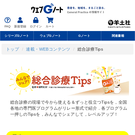
FAQ
新規登録
ログイン
カート
シリーズGノート
ウェブGノート
Gノート
関連書籍
トップ
連載・WEBコンテンツ
総合診療Tips
総合診療の現場で今から使える＆ずっと役立つTipsを，全国
各地の専門医プログラムがリレー形式で紹介．各プログラム
一押しのTipsを，みんなでシェアして，レベルアップ！