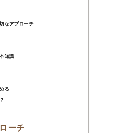
適切なアプローチ
本知識
める
？
ローチ