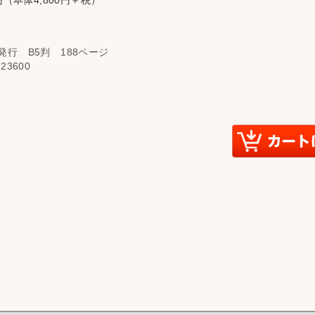
0日発行
B5判
188ページ
23600