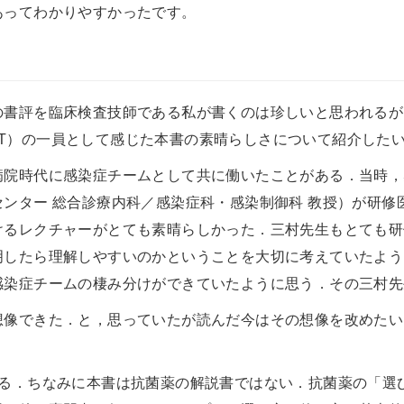
あってわかりやすかったです。
書評を臨床検査技師である私が書くのは珍しいと思われるが，
p Team：AST）の一員として感じた本書の素晴らしさについて紹介した
病院時代に感染症チームとして共に働いたことがある．当時，
ンター 総合診療内科／感染症科・感染制御科 教授）が研修
けるレクチャーがとても素晴らしかった．三村先生もとても研
明したら理解しやすいのかということを大切に考えていたよう
感染症チームの棲み分けができていたように思う．その三村先
想像できた．と，思っていたが読んだ今はその想像を改めたい
ある．ちなみに本書は抗菌薬の解説書ではない．抗菌薬の「選