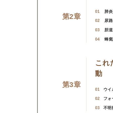
肺炎
尿路
胆道
蜂窩
これ
動
ウイ
フォ
不明