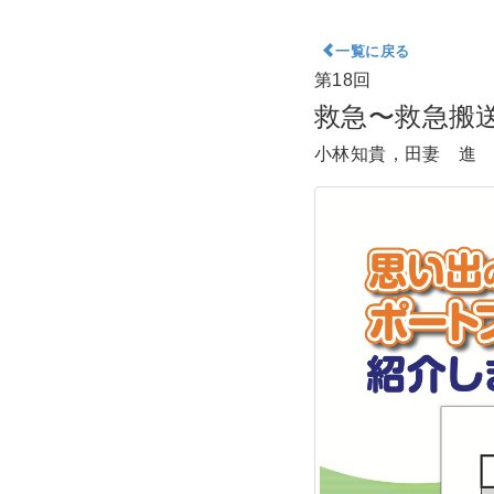
一覧に戻る
第18回
救急〜救急搬
小林知貴，田妻 進