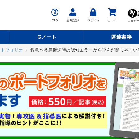
FAQ
新規登録
ログイン
カート
Gノート
関連書籍
ートフォリオ
救急〜救急搬送時の認知エラーから学んだ陥りやすい