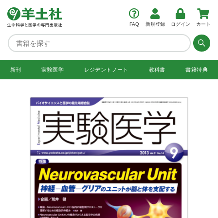
FAQ
新規登録
ログイン
カート
新刊
実験医学
レジデント
ノート
教科書
書籍特典