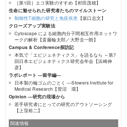
［第1回］エコ実験のすすめ【村田茂穂】
生命に魅せられた研究者たちのマイルストーン
制御性T細胞の研究と免疫疾患
【坂口志文】
クローズアップ実験法
Cytoscape による細胞内分子間相互作用ネットワ
ークの解析【斎藤輪太郎／大野圭一朗】
Campus & Conference探訪記
本気で「エピジェネティクス」を語るなら ～第7
回日本エピジェネティクス研究会年会【浜崎伸
彦】
ラボレポート ―留学編―
日本製の輪ゴムのごとく ―Stowers Institute for
Medical Research【菅沼 環】
Opinion ―研究の現場から
若手研究者にとっての研究のアウトソーシング
【上窪裕二】
関連情報