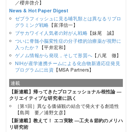
／櫻井啓介】
News & Hot Paper Digest
ゼブラフィッシュに見る哺乳類とは異なるリプロ
グラミング戦略
【富澤信一】
ブサカワイイ人気者の対がん戦略
【妹尾 誠】
ついに脊髄小脳変性症の分子標的治療薬が視野に
入ったか？
【平井宏和】
ゲノム情報から発現，そして形質へ
【八尾 徹】
NIHが産学連携チームによる化合物新適応症発見
プログラムに出資
【MSA Partners】
連載
【新連載】帰ってきたプロフェッショナル根性論 ―
クリエイティブな研究者に訊く
［第1回］異なる価値観の結合で発火する創造性
【島岡 要／浦野文彦】
【新連載】教えて！ エコ実験 ―工夫＆節約のメリハ
リ研究術