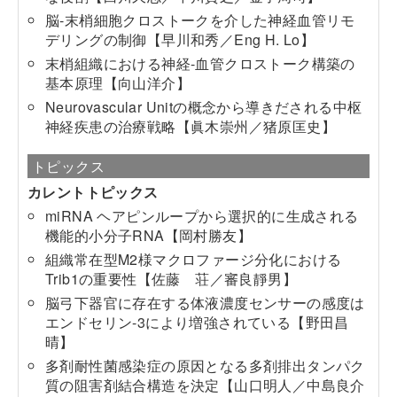
脳-末梢細胞クロストークを介した神経血管リモ
デリングの制御【早川和秀／Eng H. Lo】
末梢組織における神経-血管クロストーク構築の
基本原理【向山洋介】
Neurovascular Unitの概念から導きだされる中枢
神経疾患の治療戦略【眞木崇州／猪原匡史】
トピックス
カレントトピックス
miRNA ヘアピンループから選択的に生成される
機能的小分子RNA【岡村勝友】
組織常在型M2様マクロファージ分化における
Trib1の重要性【佐藤 荘／審良靜男】
脳弓下器官に存在する体液濃度センサーの感度は
エンドセリン-3により増強されている【野田昌
晴】
多剤耐性菌感染症の原因となる多剤排出タンパク
質の阻害剤結合構造を決定【山口明人／中島良介