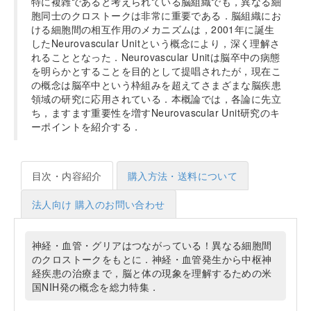
特に複雑であると考えられている脳組織でも，異なる細
胞同士のクロストークは非常に重要である．脳組織にお
ける細胞間の相互作用のメカニズムは，2001年に誕生
したNeurovascular Unitという概念により，深く理解さ
れることとなった．Neurovascular Unitは脳卒中の病態
を明らかとすることを目的として提唱されたが，現在こ
の概念は脳卒中という枠組みを超えてさまざまな脳疾患
領域の研究に応用されている．本概論では，各論に先立
ち，ますます重要性を増すNeurovascular Unit研究のキ
ーポイントを紹介する．
目次・内容紹介
購入方法・送料について
法人向け 購入のお問い合わせ
神経・血管・グリアはつながっている！異なる細胞間
のクロストークをもとに．神経・血管発生から中枢神
経疾患の治療まで，脳と体の現象を理解するための米
国NIH発の概念を総力特集．