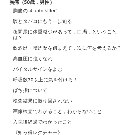
胸痛（50歳，男性）
胸痛の“4 pain killer”
咳とタバコにもう一歩迫る
夜間尿に体重減少があって，口渇．ということ
は？
飲酒歴・喫煙歴を踏まえて，次に何を考えるか？
高血圧に強くなれ
バイタルサインをよむ
呼吸数30以上に気を付けろ！
ばち指について
検査結果に振り回されない
画像検査でわかること，わからないこと
入院後経過でわかったこと
《知っ得レクチャー》