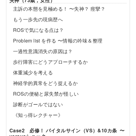
失神（73歳，女性）
主訴の本態を見極める！ 〜失神？ 痙攣？
もう一歩先の現病歴へ
ROSで気になる点は？
Problem list を作る 〜情報の吟味＆整理
一過性意識消失の原因は？
歩行障害にどうアプローチするか
体重減少を考える
神経学的異常をどう捉えるか
ROSの便秘と尿失禁が怪しい
診断がゴールではない
《知っ得レクチャー》
Case2 必修！ バイタルサイン（VS）&10カ条 〜