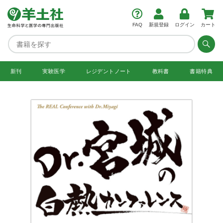
FAQ
新規登録
ログイン
カート
新刊
実験医学
レジデント
ノート
教科書
書籍特典