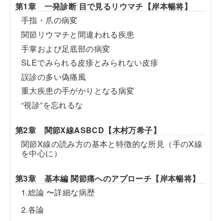
第1章 一発診断 目で見るリウマチ【岸本暢将】
手指・爪の病変
関節リウマチと間違われる疾患
手掌および足底部の病変
SLEでみられる皮疹とみられない皮疹
誤診の多い偽痛風
重大疾患の手がかりとなる病変
“視診”を忘れるな
第2章 関節X線ASBCD【木村万希子】
関節X線の読み方の基本と特徴的な所見（手のX線
を中心に）
第3章 基本編 関節痛へのアプローチ【岸本暢将】
1.総論 〜詳細な病歴
2.各論