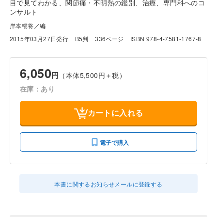
目で見てわかる、関節痛・不明熱の鑑別、治療、専門科へのコ
ンサルト
岸本暢将／編
2015年03月27日発行
B5判
336ページ
ISBN 978-4-7581-1767-8
6,050
円
（本体5,500円＋税）
在庫：あり
カートに入れる
電子で購入
本書に関するお知らせメールに登録する