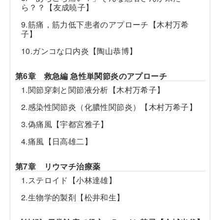
ら？？【友成暁子】
9.筋痛，筋力低下患者のアプローチ【木村万希
子】
10.ガンコな口内炎【陶山恭博】
第6章 救急編 急性単関節炎のアプローチ
1.関節穿刺と関節液分析【木村万希子】
2.感染性関節炎（化膿性関節炎）【木村万希子】
3.偽痛風【宇都宮雅子】
4.痛風【日高雄二】
第7章 リウマチ治療薬
1.ステロイド【小林達雄】
2.生物学的製剤【松井和生】