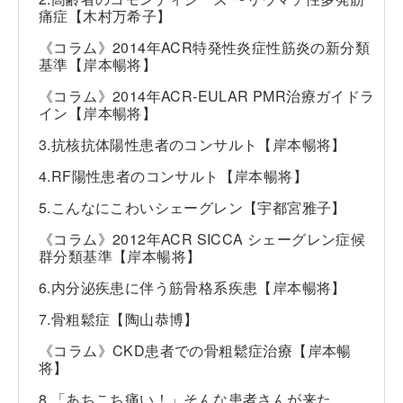
痛症【木村万希子】
《コラム》2014年ACR特発性炎症性筋炎の新分類
基準【岸本暢将】
《コラム》2014年ACR-EULAR PMR治療ガイドラ
イン【岸本暢将】
3.抗核抗体陽性患者のコンサルト【岸本暢将】
4.RF陽性患者のコンサルト【岸本暢将】
5.こんなにこわいシェーグレン【宇都宮雅子】
《コラム》2012年ACR SICCA シェーグレン症候
群分類基準【岸本暢将】
6.内分泌疾患に伴う筋骨格系疾患【岸本暢将】
7.骨粗鬆症【陶山恭博】
《コラム》CKD患者での骨粗鬆症治療【岸本暢
将】
8.「あちこち痛い！」そんな患者さんが来た