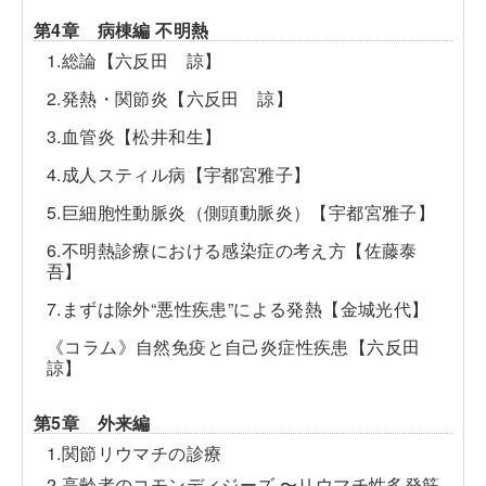
第4章 病棟編 不明熱
1.総論【六反田 諒】
2.発熱・関節炎【六反田 諒】
3.血管炎【松井和生】
4.成人スティル病【宇都宮雅子】
5.巨細胞性動脈炎（側頭動脈炎）【宇都宮雅子】
6.不明熱診療における感染症の考え方【佐藤泰
吾】
7.まずは除外“悪性疾患”による発熱【金城光代】
《コラム》自然免疫と自己炎症性疾患【六反田
諒】
第5章 外来編
1.関節リウマチの診療
2.高齢者のコモンディジーズ 〜リウマチ性多発筋