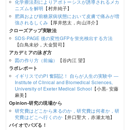
化学療法剤によりアポトーシスが誘導されるメカ
ニズムを解明
【村井純子】
肥満および前糖尿病状態において皮膚で痛みが増
強されるしくみ
【厚井悠太，向山洋介】
クローズアップ実験法
SDS-PAGE 後の変性GFPを蛍光検出する方法
【白鳥未紗，大金賢司】
アカデミアの泳ぎ方
図の作り方（前編）
【谷内江 望】
ラボレポート
イギリスでのPI 奮闘記！ 自らが人生の実験中 ―
Institute of Clinical and Biomedical Sciences,
University of Exeter Medical School
【小黒- 安藤
麻美】
Opinion-研究の現場から
研究費はどこから来るのか，研究費は何者か，研
究費はどこへ行くのか
【井口聖大，赤瀬太地】
バイオでパズる！