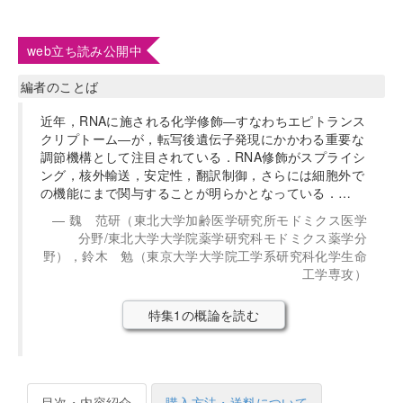
web立ち読み公開中
編者のことば
近年，RNAに施される化学修飾―すなわちエピトランス
クリプトーム―が，転写後遺伝子発現にかかわる重要な
調節機構として注目されている．RNA修飾がスプライシ
ング，核外輸送，安定性，翻訳制御，さらには細胞外で
の機能にまで関与することが明らかとなっている．…
魏 范研（東北大学加齢医学研究所モドミクス医学
分野/東北大学大学院薬学研究科モドミクス薬学分
野），鈴木 勉（東京大学大学院工学系研究科化学生命
工学専攻）
特集1の概論を読む
目次・内容紹介
購入方法・送料について