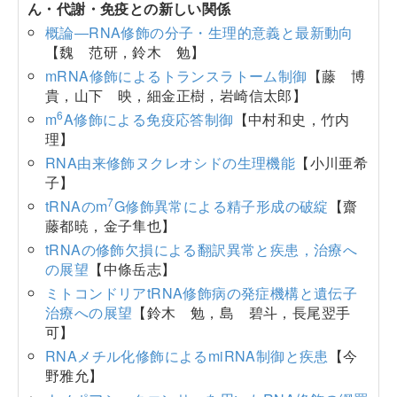
ん・代謝・免疫との新しい関係
概論―RNA修飾の分子・生理的意義と最新動向
【魏 范研，鈴木 勉】
mRNA修飾によるトランスラトーム制御
【藤 博
貴，山下 映，細金正樹，岩崎信太郎】
6
m
A修飾による免疫応答制御
【中村和史，竹内
理】
RNA由来修飾ヌクレオシドの生理機能
【小川亜希
子】
7
tRNAのm
G修飾異常による精子形成の破綻
【齋
藤都暁，金子隼也】
tRNAの修飾欠損による翻訳異常と疾患，治療へ
の展望
【中條岳志】
ミトコンドリアtRNA修飾病の発症機構と遺伝子
治療への展望
【鈴木 勉，島 碧斗，長尾翌手
可】
RNAメチル化修飾によるmiRNA制御と疾患
【今
野雅允】