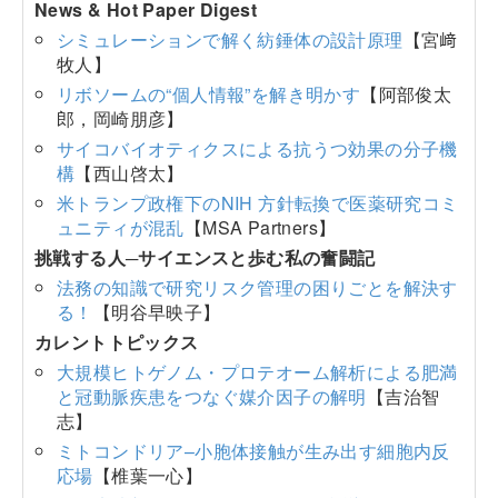
News & Hot Paper Digest
シミュレーションで解く紡錘体の設計原理
【宮﨑
牧人】
リボソームの“個人情報”を解き明かす
【阿部俊太
郎，岡崎朋彦】
サイコバイオティクスによる抗うつ効果の分子機
構
【西山啓太】
米トランプ政権下のNIH 方針転換で医薬研究コミ
ュニティが混乱
【MSA Partners】
挑戦する人─サイエンスと歩む私の奮闘記
法務の知識で研究リスク管理の困りごとを解決す
る！
【明谷早映子】
カレントトピックス
大規模ヒトゲノム・プロテオーム解析による肥満
と冠動脈疾患をつなぐ媒介因子の解明
【吉治智
志】
ミトコンドリア–小胞体接触が生み出す細胞内反
応場
【椎葉一心】