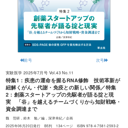
前号
次号
実験医学 2025年7月号 Vol.43 No.11
特集1：疾患の運命を握るRNA修飾 技術革新が
紐解くがん・代謝・免疫との新しい関係／特集
2：創薬スタートアップの先駆者が語る掟と現
実 「谷」を越えるチームづくりから知財戦略・
資金調達まで
魏 范研，鈴木 勉／編，深津幸紀／企画
2025年06月20日発行
B5判
134ページ
ISBN 978-4-7581-2593-2