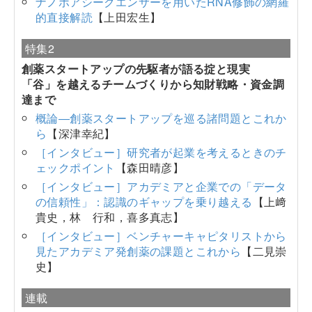
ナノポアシークエンサーを用いたRNA修飾の網羅
的直接解読
【上田宏生】
特集2
創薬スタートアップの先駆者が語る掟と現実
「谷」を越えるチームづくりから知財戦略・資金調
達まで
概論―創薬スタートアップを巡る諸問題とこれか
ら
【深津幸紀】
［インタビュー］研究者が起業を考えるときのチ
ェックポイント
【森田晴彦】
［インタビュー］アカデミアと企業での「データ
の信頼性」：認識のギャップを乗り越える
【上﨑
貴史，林 行和，喜多真志】
［インタビュー］ベンチャーキャピタリストから
見たアカデミア発創薬の課題とこれから
【二見崇
史】
連載