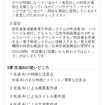
がりが明確になっているか? ／各見出しの内容が適
切な分量になっているか? ／パラグラフ・ライティ
ングできているか? ／用語を適切に使用しているか?
／見直しのためのチェックリスト
2 提出
研究者養成事業電子申請システムの申請者 ID・パス
ワードを発行してもらう／日本学術振興会の HP か
らフォーマットをダウンロードする／申請書を作成
する／電子申請システムに情報入力する／受入研究
機関が内容を確認する／日本学術振興会が受理する
COLUMN 申請書は1回書いたら終わりではなく、
そこがはじまりです
5章 生成AIの使いどころ
1 生成 AI の特徴と注意点
生成 AI の主な特徴とメリット／重要な注意点
2 生成 AI による概要案作成
3 生成 AI によるタイトル案作成
4 生成 AI による文章案作成