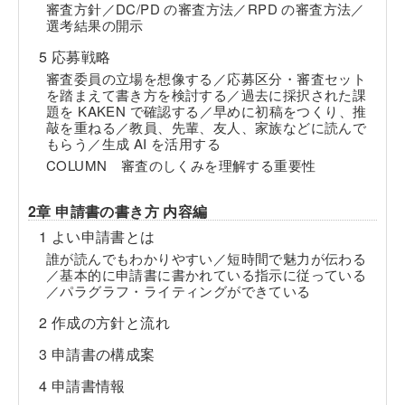
審査方針／DC/PD の審査方法／RPD の審査方法／
選考結果の開示
5 応募戦略
審査委員の立場を想像する／応募区分・審査セット
を踏まえて書き方を検討する／過去に採択された課
題を KAKEN で確認する／早めに初稿をつくり、推
敲を重ねる／教員、先輩、友人、家族などに読んで
もらう／生成 AI を活用する
COLUMN 審査のしくみを理解する重要性
2章 申請書の書き方 内容編
1 よい申請書とは
誰が読んでもわかりやすい／短時間で魅力が伝わる
／基本的に申請書に書かれている指示に従っている
／パラグラフ・ライティングができている
2 作成の方針と流れ
3 申請書の構成案
4 申請書情報