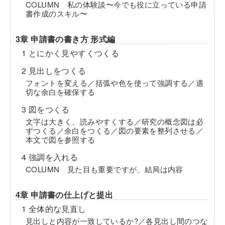
COLUMN 私の体験談〜今でも役に立っている申請
書作成のスキル〜
3章 申請書の書き方 形式編
1 とにかく見やすくつくる
2 見出しをつくる
フォントを変える／括弧や色を使って強調する／適
切な余白を確保する
3 図をつくる
文字は大きく、読みやすくする／研究の概念図は必
ずつくる／余白をつくる／図の要素を整列させる／
本文で図を参照する
4 強調を入れる
COLUMN 見た目も重要ですが、結局は内容
4章 申請書の仕上げと提出
1 全体的な見直し
見出しと内容が一致しているか?／各見出し間のつな