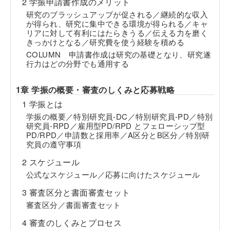
2 学振申請書作成のメリット
研究のブラッシュアップが促される／継続的な収入
が得られ、研究に集中できる環境が得られる／キャ
リアに対して有利にはたらきうる／伝える力を磨く
きっかけとなる／研究費を使う経験を積める
COLUMN 申請書作成は研究の基礎となり、研究遂
行力はどの分野でも通用する
1章 学振の概要・審査のしくみと応募戦略
1 学振とは
学振の概要／特別研究員-DC／特別研究員-PD／特別
研究員-RPD／雇用型PD/RPD とフェローシップ型
PD/RPD／申請数と採用率／A区分とB区分／特別研
究員の遵守事項
2 スケジュール
公式なスケジュール／応募に向けたスケジュール
3 審査区分と書面審査セット
審査区分／書面審査セット
4 審査のしくみとプロセス