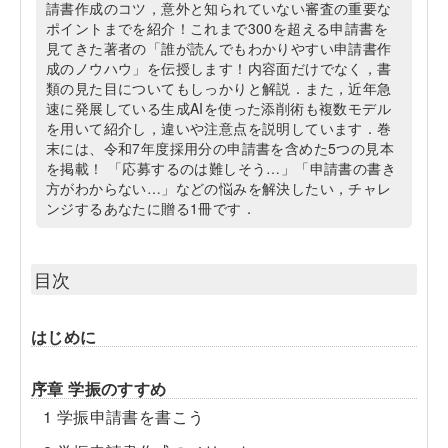
請書作成のコツ，意外と知られていない審査の重要な
ポイントまでを紹介！これまで300を超える申請書を
見てきた著者の「誰が読んでもわかりやすい申請書作
成のノウハウ」を伝授します！内容面だけでなく，書
類の見た目についてもしっかりと解説．また，近年急
速に発展している生成AIを使った添削術も複数モデル
を用いて紹介し，違いや注意点を説明しています．巻
末には、令和7年度採用分の申請書を含めた5つの見本
を掲載！ 「応募するのは難しそう…」「申請書の書き
方がわからない…」などの悩みを解決したい，チャレ
ンジするあなたに贈る1冊です．
目次
はじめに
序章 学振のすすめ
1 学振申請書を書こう