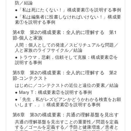
防／結論
●「私は死にたくない！」構成要素①を説明する事例
●「私は編集者に投書しなければいけない！」構成要
素①を説明する事例
第4章 第2の構成要素：全人的に理解する 第1
節-個人と家族
人間：個人としての発達／スピリチュアルな問題／
人と家族のライフサイクル／結論
● トラウマ，悲劇，信頼そして克服：構成要素②を
説明する事例
第5章 第2の構成要素：全人的に理解する 第2
節-コンテクスト
はじめに／コンテクストの近位と遠位の要素／結論
● Mary T：構成要素②を説明する事例
●「先生，私がレズビアンかどうかわかる検査をお願
いします．」：構成要素②を説明する事例
第6章 第3の構成要素：共通の理解基盤を見出す
共通の理解基盤を見出すことの重要性／問題を定義
する／ゴールを定義する／予防と健康増進／患者と