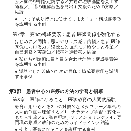
臨床家の役割を定義する／共通の理解基盤を見出す
過程／共通の理解基盤を見出す支援のための方略／
結論
●「いっそ成り行きに任せてしまえ！」：構成要素③
を説明する事例
第7章 第4の構成要素：患者-医師関係を強化する
はじめに／同情，思いやり，共感，信頼／患者-医師
関係における力／継続性と恒久性／癒やしと希望／
自己洞察と実践知／転移と逆転移／結論
● 私たちが最初に目と目を合わせた時：構成要素④
を説明する事例
● 漠然とした苦痛のための目印：構成要素④を説明
する事例
第3部 患者中心の医療の方法の学習と指導
第8章 医師になること：医学教育の人間的経験
教育に用いられる2つの対照的なメタファー／学習の
人間的側面を理解する／1．ナラティブ学習：変化を
もたらす旅／2．発達理論／3．メンタリング／4．専
門職の形成／教師のためのガイドライン／結論
● 使者：医師になることを説明する事例