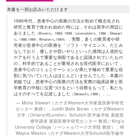
本書を一部お読みいただけます
1980年代，患者中心の医療の方法が初めて概念化され
研究と教育で使われ始めた時には，それは医学の周辺に
ありました
（Brownら, 1986, 1989；Levensteinら, 1986；Stewart
．実際，多くの教育者や研
ら, 1986,1989；Westonら,1989）
究者が患者中心の医療を「ソフト・サイエンス」だとみ
なしており，優しさや思いやりといった感情は人道的な
ケアを行う上で重要な側面であると認識されていたもの
の，科学的であることが重視される現代医学において，
患者中心のコミュニケーションが果たす極めて重要な役
割に気づいていた人はほとんどいませんでした．本書の
初版では，患者中心の医療の方法を実際の臨床診療と医
学教育の中核に位置づけるという目標をもって，私たち
はそのすべてを記述しました
．…
（Stewartら,1995）
Moira Stewart（カナダWestern大学家庭医療学研究
センター 教授），Judith Belle Brown（カナダWestern
大学（Ontario州London）Schulich 医学歯学校 家庭医
療学講座 家庭医療学研究センター 教授／King’s
University College ソーシャルワーク大学院 教授），W
Wayne Weston（カナダWestern大学Schulich医学歯学