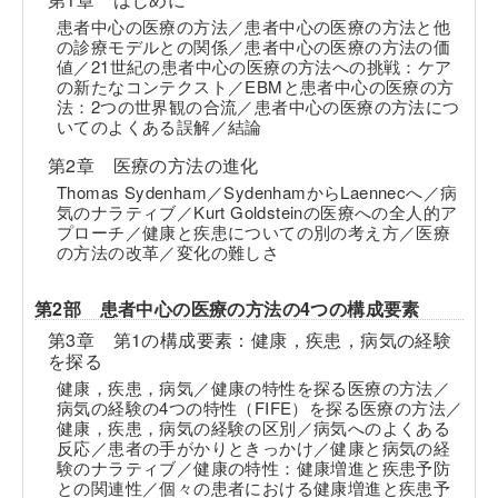
患者中心の医療の方法／患者中心の医療の方法と他
の診療モデルとの関係／患者中心の医療の方法の価
値／21世紀の患者中心の医療の方法への挑戦：ケア
の新たなコンテクスト／EBMと患者中心の医療の方
法：2つの世界観の合流／患者中心の医療の方法につ
いてのよくある誤解／結論
第2章 医療の方法の進化
Thomas Sydenham／SydenhamからLaennecへ／病
気のナラティブ／Kurt Goldsteinの医療への全人的ア
プローチ／健康と疾患についての別の考え方／医療
の方法の改革／変化の難しさ
第2部 患者中心の医療の方法の4つの構成要素
第3章 第1の構成要素：健康，疾患，病気の経験
を探る
健康，疾患，病気／健康の特性を探る医療の方法／
病気の経験の4つの特性（FIFE）を探る医療の方法／
健康，疾患，病気の経験の区別／病気へのよくある
反応／患者の手がかりときっかけ／健康と病気の経
験のナラティブ／健康の特性：健康増進と疾患予防
との関連性／個々の患者における健康増進と疾患予