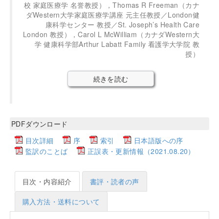
校 家庭医療学 名誉教授），Thomas R Freeman（カナ
ダWestern大学家庭医療学講座 元主任教授／London健
康科学センター 教授／St. Joseph’s Health Care
London 教授），Carol L McWilliam（カナダWestern大
学 健康科学部Arthur Labatt Family 看護学大学院 教
授）
続きを読む
PDFダウンロード
目次詳細
序
索引
日本語版への序
監訳のことば
正誤表・更新情報（2021.08.20）
目次・内容紹介
書評・読者の声
購入方法・送料について