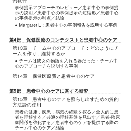
例報告
事例提示アプローチのレビュー／患者中心の事例提
示の説明／患者中心の事例提示の短縮形／患者中心
の事例提示の利点／結論
● Margaret L：患者中心の事例報告を説明する事例
第4部 保健医療のコンテクストと患者中心のケア
第13章 チーム中心のアプローチ：どのようにチ
ームを作り，維持するか
● チームは彼女の物語を入れる器だった：チーム中
心のアプローチを説明する事例
第14章 保健医療費と患者中心のケア
第5部 患者中心のケアに関する研究
第15章 患者中心のケアを照らし出すための質的
方法論の使用
患者の健康，疾患，病気の経験を探る／全人的に患
者を理解する／共通の理解基盤を見出す／患者-臨床
家関係を強化する／患者中心のケアを提供する際の
チーム中心のケア／結論