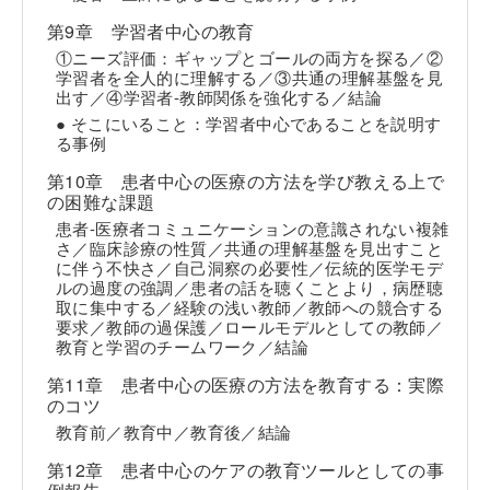
第9章 学習者中心の教育
①ニーズ評価：ギャップとゴールの両方を探る／②
学習者を全人的に理解する／③共通の理解基盤を見
出す／④学習者-教師関係を強化する／結論
● そこにいること：学習者中心であることを説明す
る事例
第10章 患者中心の医療の方法を学び教える上で
の困難な課題
患者-医療者コミュニケーションの意識されない複雑
さ／臨床診療の性質／共通の理解基盤を見出すこと
に伴う不快さ／自己洞察の必要性／伝統的医学モデ
ルの過度の強調／患者の話を聴くことより，病歴聴
取に集中する／経験の浅い教師／教師への競合する
要求／教師の過保護／ロールモデルとしての教師／
教育と学習のチームワーク／結論
第11章 患者中心の医療の方法を教育する：実際
のコツ
教育前／教育中／教育後／結論
第12章 患者中心のケアの教育ツールとしての事