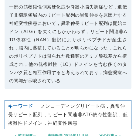
一部の筋萎縮性側索硬化症や脊髄小脳失調症など，遺伝
子非翻訳領域内のリピート配列の異常伸長を原因とする
神経変性疾患において，異常伸長リピート配列は開始コ
ドン（ATG）を欠くにもかかわらず，リピート関連非A
TG依存性（RAN）翻訳によりポリペプチドが産生さ
れ，脳内に蓄積していることが明らかになった．これら
のポリペプチドは限られた数種類のアミノ酸残基から構
成され，他の低複雑性（LC）ドメインを含む多くのタ
ンパク質と相互作用すると考えられており，病態発症へ
の関与が示唆されている．
ノンコーディングリピート病，異常伸
長リピート配列，リピート関連非ATG依存性翻訳，低
複雑性ドメイン，神経変性疾患
前の記事へ
実験医学 2019年11月号
次の記事へ