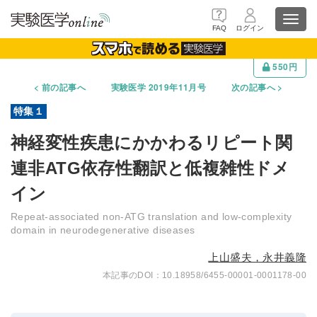
Toggl
FAQ
ログイン
navig
550円
前の記事へ
実験医学 2019年11月号
次の記事へ
神経変性疾患にかかわるリピート関
連非ATG依存性翻訳と低複雑性ドメ
イン
Repeat-associated non-ATG translation and low-complexity
domain in neurodegenerative diseases
上山盛夫，永井義隆
10.18958/6455-00001-0001178-00