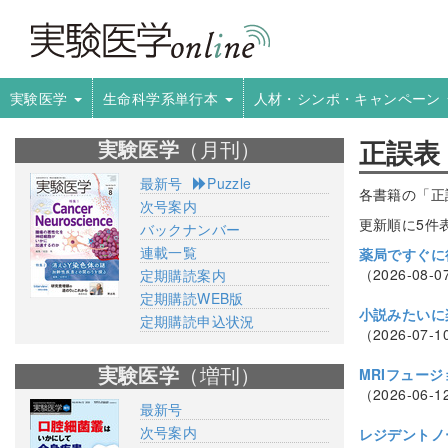
実験医学
生命科学系単行本
人材・シンポ・キャンペーン
正誤表
実験医学
（月刊）
最新号
Puzzle
各書籍の「正
次号案内
更新順に5件
バックナンバー
連載一覧
薬局ですぐに
（2026-08-0
定期購読案内
定期購読WEB版
小説みたいに
定期購読申込状況
（2026-07-1
MRIフュー
実験医学
（増刊）
（2026-06-1
最新号
次号案内
レジデントノ