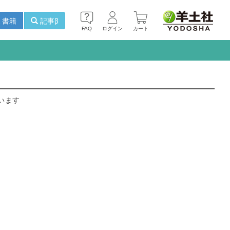
書籍
記事β
FAQ
ログイン
カート
います