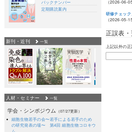
（2026-06-0
バックナンバー
定期購読案内
研修チェック
（2026-05-1
正誤表・
新刊・近刊
一覧
上記以外の正
人材・セミナー
一覧
学会・シンポジウム
（07/27更新）
細胞生物若手の会〜若手による若手のため
の研究発表の場〜 第4回 細胞生物コロキウ
ム