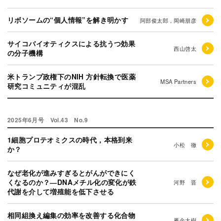
リボソームの“個人情報”を解き明かす
阿部俊太郎，岡崎朋彦
サイコバイオティクスによる抗うつ効果
西山啓太
の分子機構
米トランプ政権下のNIH 方針転換で医薬
MSA Partners
研究コミュニティが混乱
2025年6月号 Vol.43 No.9
1細胞プロテオミクスの時代，本格到来
小松 徹
か？
なぜ老化が進みすぎるとがんができにく
くなるのか？―DNAメチル化の変化が鉄
河野 晋
代謝を介して増殖能を低下させる
相同組換え編集の効率を改善する化合物
雁金大樹