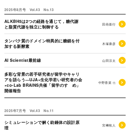
2025年8月号 Vol.43 No.13
ALKBH5は2つの経路を通じて，糖代謝
田蒔基行
と脂質代謝を独立に制御する
タンパク質のドメイン特異的に糖鎖を付
木塚康彦
加する新酵素
AI Scientist最前線
山田涼太
多彩な背景の若手研究者が留学やキャリ
アを語らう―UJA×生化学若い研究者の会
中野香菜
他
×co-Lab BRAINS共催「留学のすゝめ」
開催報告
2025年7月号 Vol.43 No.11
シミュレーションで解く紡錘体の設計原
宮﨑牧人
理