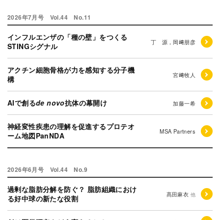
2026年7月号 Vol.44 No.11
インフルエンザの「種の壁」をつくる
丁 源，岡﨑朋彦
STINGシグナル
アクチン細胞骨格が力を感知する分子機
宮﨑牧人
構
AIで創る
de novo
抗体の幕開け
加藤一希
神経変性疾患の理解を促進するプロテオ
MSA Partners
ーム地図PanNDA
2026年6月号 Vol.44 No.9
過剰な脂肪分解を防ぐ？ 脂肪組織におけ
髙田麻衣
他
る好中球の新たな役割