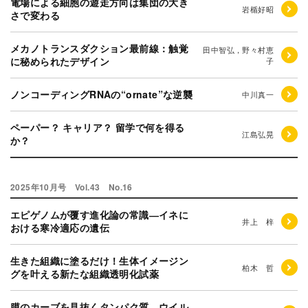
電場による細胞の遊走方向は集団の大き
岩楯好昭
さで変わる
メカノトランスダクション最前線：触覚
田中智弘，野々村恵
に秘められたデザイン
子
ノンコーディングRNAの“ornate”な逆襲
中川真一
ペーパー？ キャリア？ 留学で何を得る
江島弘晃
か？
2025年10月号 Vol.43 No.16
エピゲノムが覆す進化論の常識―イネに
井上 梓
おける寒冷適応の遺伝
生きた組織に塗るだけ！生体イメージン
柏木 哲
グを叶える新たな組織透明化試薬
膜のカーブを見抜くタンパク質―ウイル