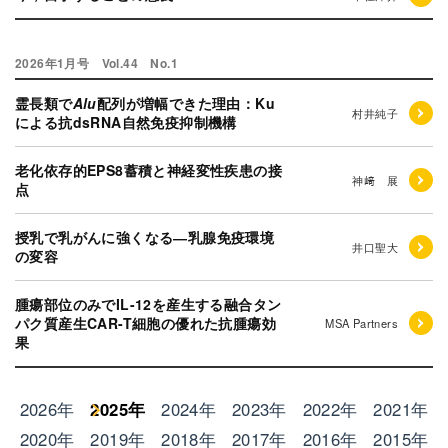
2026年1月号 Vol.44 No.1
霊長類で
Alu
配列が増幅できた理由：Ku
村井純子
による抗dsRNA自然免疫抑制機構
老化依存的EPS8蓄積と神経変性疾患の接
神﨑 展
点
授乳で乳がんに強くなる―乳腺免疫環境
井口聖大
の変容
腫瘍部位のみでIL-12を産生する融合タン
パク質産生CAR-T細胞の優れた抗腫瘍効
MSA Partners
果
2026年
2025年
2024年
2023年
2022年
2021年
2020年
2019年
2018年
2017年
2016年
2015年