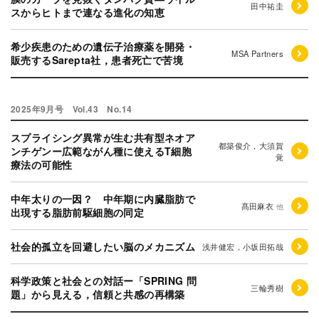
田中祐圭
スからヒトまで連なる進化の知恵
希少疾患のための遺伝子治療薬を開発・
MSA Partners
販売するSarepta社，患者死亡で苦境
2025年9月号 Vol.43 No.14
スプライシング異常が生む共有型ネオア
都築俊介，大須賀
ンチゲンー広範ながん種に使えるT細胞
覚
療法の可能性
中年太りの一因？ 中年期に内臓脂肪で
髙田麻衣
他
出現する脂肪前駆細胞の同定
社会的孤立を回避したい脳のメカニズム
浅井健宏，小坂田拓哉
科学政策と社会との対話ー「SPRING 問
三輪秀樹
題」から見える，信頼と共感の再構築