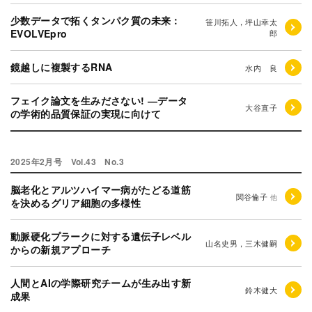
少数データで拓くタンパク質の未来：
笹川拓人，坪山幸太
EVOLVEpro
郎
鏡越しに複製するRNA
水内 良
フェイク論文を生みださない! ―データ
大谷直子
の学術的品質保証の実現に向けて
2025年2月号 Vol.43 No.3
脳老化とアルツハイマー病がたどる道筋
関谷倫子
他
を決めるグリア細胞の多様性
動脈硬化プラークに対する遺伝子レベル
山名史男，三木健嗣
からの新規アプローチ
人間とAIの学際研究チームが生み出す新
鈴木健大
成果