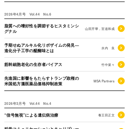
2026年4月号 Vol.44 No.6
脂質への嗜好性を調節するヒスタミンシ
山田芹華，宮道和成
グナル
予期せぬアルキル化リボザイムの発見―
水内 良
進化分子工学の醍醐味とは
筋幹細胞老化の生存者バイアス
竹中菜々
先進国に影響をもたらすトランプ政権の
MSA Partners
米国処方箋医薬品価格抑制政策
2026年3月号 Vol.44 No.4
“信号無視”による遺伝病治療
養王田正文
科学コミュニケーションとキャリブレー