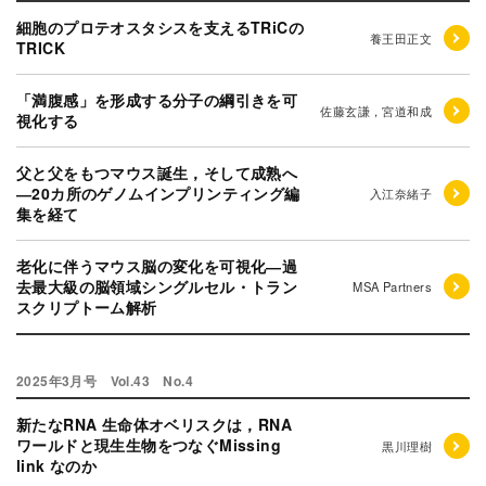
細胞のプロテオスタシスを支えるTRiCの
養王田正文
TRICK
「満腹感」を形成する分子の綱引きを可
佐藤玄謙，宮道和成
視化する
父と父をもつマウス誕生，そして成熟へ
―20カ所のゲノムインプリンティング編
入江奈緒子
集を経て
老化に伴うマウス脳の変化を可視化―過
去最大級の脳領域シングルセル・トラン
MSA Partners
スクリプトーム解析
2025年3月号 Vol.43 No.4
新たなRNA 生命体オベリスクは，RNA
ワールドと現生生物をつなぐMissing
黒川理樹
link なのか