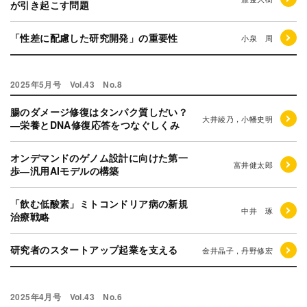
が引き起こす問題
「性差に配慮した研究開発」の重要性
小泉 周
2025年5月号 Vol.43 No.8
腸のダメージ修復はタンパク質しだい？
大井綾乃，小幡史明
―栄養とDNA修復応答をつなぐしくみ
オンデマンドのゲノム設計に向けた第一
富井健太郎
歩―汎用AIモデルの構築
「飲む低酸素」ミトコンドリア病の新規
中井 琢
治療戦略
研究者のスタートアップ起業を支える
金井晶子，丹野修宏
2025年4月号 Vol.43 No.6