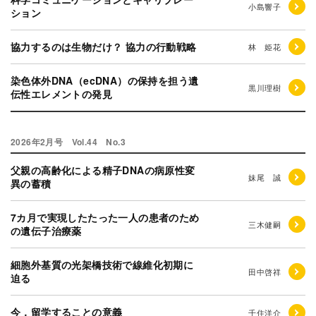
小島響子
ション
協力するのは生物だけ？ 協力の行動戦略
林 姫花
染色体外DNA（ecDNA）の保持を担う遺
黒川理樹
伝性エレメントの発見
2026年2月号 Vol.44 No.3
父親の高齢化による精子DNAの病原性変
妹尾 誠
異の蓄積
7カ月で実現したたった一人の患者のため
三木健嗣
の遺伝子治療薬
細胞外基質の光架橋技術で線維化初期に
田中啓祥
迫る
今，留学することの意義
千住洋介