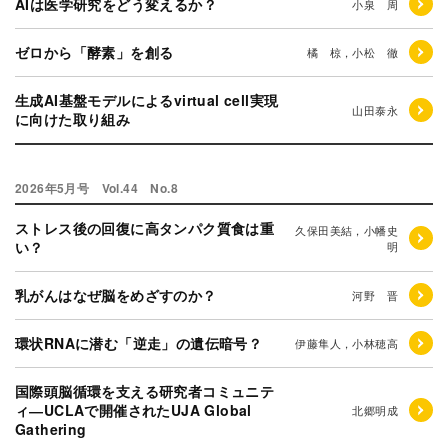
AIは医学研究をどう変えるか？
小泉 周
ゼロから「酵素」を創る
橘 椋，小松 徹
生成AI基盤モデルによるvirtual cell実現
山田泰永
に向けた取り組み
2026年5月号 Vol.44 No.8
ストレス後の回復に高タンパク質食は重
久保田美結，小幡史
い？
明
乳がんはなぜ脳をめざすのか？
河野 晋
環状RNAに潜む「逆走」の遺伝暗号？
伊藤隼人，小林穂高
国際頭脳循環を支える研究者コミュニテ
ィ―UCLAで開催されたUJA Global
北郷明成
Gathering