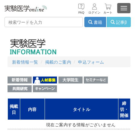
Toggl
FAQ
ログイン
カート
navig
書籍
記事β
新着情報一覧
掲載のご案内
申込フォーム
締
掲載
内容
タイトル
切・
日
開催
現在ご案内する情報がございません