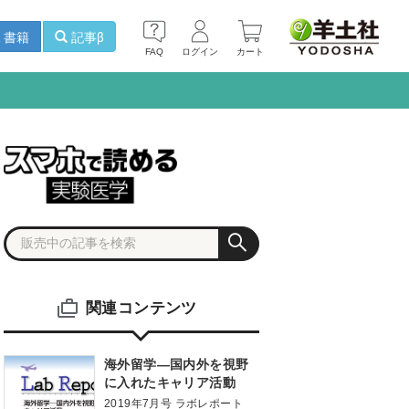
書籍
記事β
FAQ
ログイン
カート
関連コンテンツ
海外留学―国内外を視野
に入れたキャリア活動
2019年7月号 ラボレポート