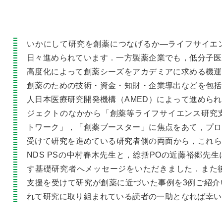
いかにして研究を創薬につなげるか―ライフサイエ
日々進められています．一方製薬企業でも，低分子医
高度化によって創薬シーズをアカデミアに求める機運
創薬のための技術・資金・知財・企業導出などを包括
人日本医療研究開発機構（AMED）によって進められ
ジェクトのなかから「創薬等ライフサイエンス研究支
トワーク」，「創薬ブースター」に焦点をあて，プロ
受けて研究を進めている研究者側の両面から，これら
NDS PSの中村春木先生と，総括POの近藤裕郷先
す基礎研究者へメッセージをいただきました．また後
支援を受けて研究が創薬に近づいた事例を3例ご紹介
れて研究に取り組まれている読者の一助となれば幸い