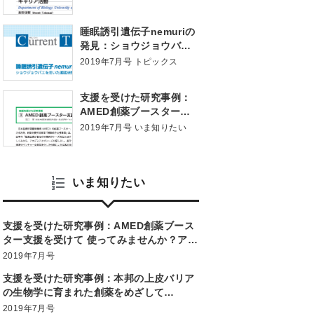
睡眠誘引遺伝子nemuriの
発見：ショウジョウバエ
を用いた睡眠研究
2019年7月号 トピックス
支援を受けた研究事例：
AMED創薬ブースター支
援を受けて 使ってみませ
2019年7月号 いま知りたい
んか？アカデミア創薬の
支援制度
いま知りたい
支援を受けた研究事例：AMED創薬ブース
ター支援を受けて 使ってみませんか？アカ
デミア創薬の支援制度
2019年7月号
支援を受けた研究事例：本邦の上皮バリア
の生物学に育まれた創薬をめざして
―BINDS（PDIS）の支援を受けて 使って
2019年7月号