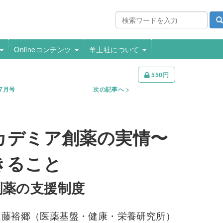
Onlineコンテンツ
羊土社について
550円
年7月号
次の記事へ
カデミア創薬の実情〜
きること
創薬の支援制度
近藤裕郷（医薬基盤・健康・栄養研究所）