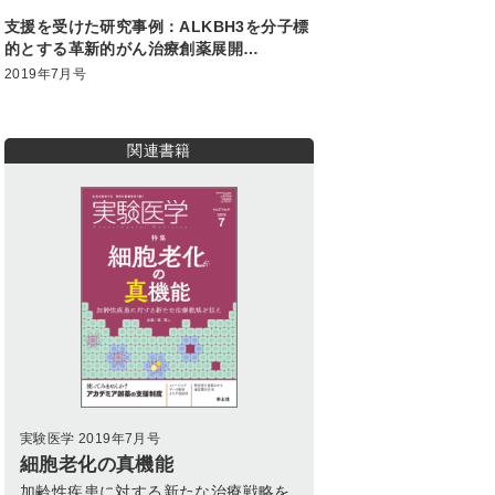
みませんか？アカデミア創薬の支援制度
支援を受けた研究事例：ALKBH3を分子標
的とする革新的がん治療創薬展開
―BINDS（PDIS）の支援を受けて 使って
2019年7月号
みませんか？アカデミア創薬の支援制度
関連書籍
実験医学 2019年7月号
細胞老化の真機能
加齢性疾患に対する新たな治療戦略を