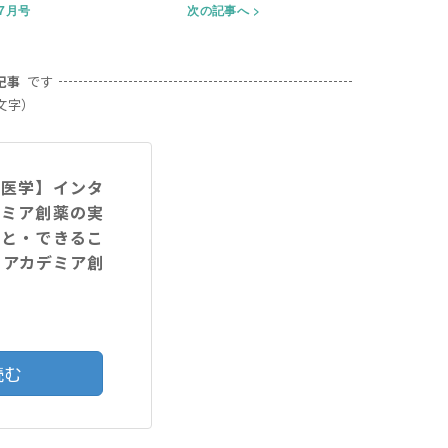
年7月号
次の記事へ
記事
です
0文字）
験医学】インタ
デミア創薬の実
こと・できるこ
？アカデミア創
読む