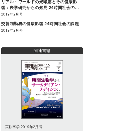
リアル・ワールドの光曝露とその健康影
響：疫学研究からの知見 24時間社会の課
題
2019年2月号
交替制勤務の健康影響 24時間社会の課題
2019年2月号
関連書籍
実験医学 2019年2月号