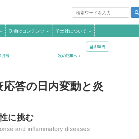
Onlineコンテンツ
羊土社について
550円
年2月号
次の記事へ
疫応答の日内変動と炎
果性に挑む
ponse and inflammatory diseases