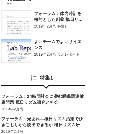
会の課題
フォーラム：体内時計を
標的とした創薬 概日リズ
ム研究と社会
2019年2月号 特集1
よいチームでよいサイエ
ンス
2019年2月号 ラボレポート
特集1
フォーラム：24時間社会に潜む睡眠関連健
康問題 概日リズム研究と社会
2019年2月号
フォーラム：光あれ―概日リズム治療でひ
きこもりから脱出できるか 概日リズム研究
と社会
2019年2月号