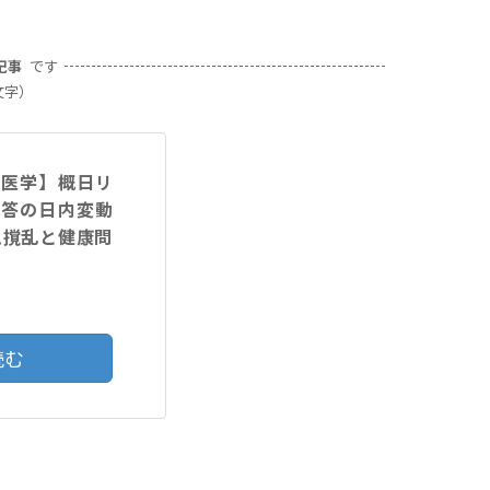
記事
です
文字）
験医学】概日リ
応答の日内変動
ム撹乱と健康問
読む