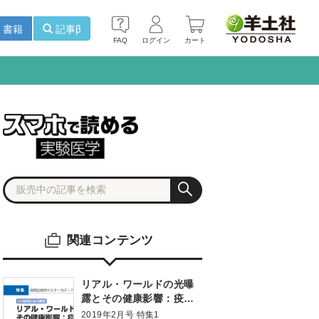
書籍
記事β
FAQ
ログイン
カート
関連コンテンツ
リアル・ワールドの光曝
露とその健康影響：疫学
研究からの知見 24時間社
2019年2月号 特集1