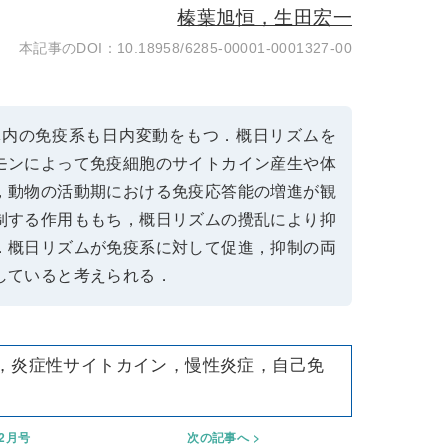
榛葉旭恒，生田宏一
10.18958/6285-00001-0001327-00
体内の免疫系も日内変動をもつ．概日リズムを
モンによって免疫細胞のサイトカイン産生や体
，動物の活動期における免疫応答能の増進が観
制する作用ももち，概日リズムの攪乱により抑
．概日リズムが免疫系に対して促進，抑制の両
していると考えられる．
，炎症性サイトカイン，慢性炎症，自己免
年2月号
次の記事へ