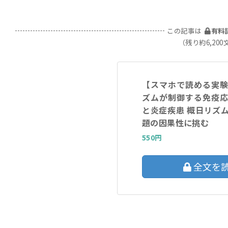
この記事は
有料
（残り約6,200
【スマホで読める実
ズムが制御する免疫
と炎症疾患 概日リズ
題の因果性に挑む
550円
全文を