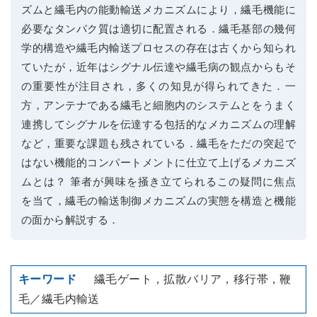
ズムと繊毛内の能動輸送メカニズムにより，繊毛機能に
必要なタンパク質は適切に配置される．繊毛基部の幾何
学的構造や繊毛内輸送プロセスの存在は古くから知られ
ていたが，近年はシグナル伝達や繊毛病の観点からもそ
の重要性が注目され，多くの知見が得られてきた．一
方，アンテナである繊毛と細胞内のシステムとをうまく
連携してシグナルを伝達する包括的なメカニズムの理解
など，重要な課題も残されている．繊毛をただの突起で
はない機能的コンパートメントに仕立て上げるメカニズ
ムとは？ 筆者が興味を掻き立てられるこの疑問に焦点
を当て，繊毛の輸送制御メカニズムの実態を構造と機能
の面から解説する．
繊毛ゲート，拡散バリア，移行帯，鞭
毛／繊毛内輸送