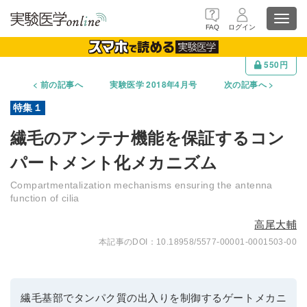
Toggl
FAQ
ログイン
navig
550円
前の記事へ
実験医学 2018年4月号
次の記事へ
繊毛のアンテナ機能を保証するコン
パートメント化メカニズム
Compartmentalization mechanisms ensuring the antenna
function of cilia
高尾大輔
10.18958/5577-00001-0001503-00
繊毛基部でタンパク質の出入りを制御するゲートメカニ