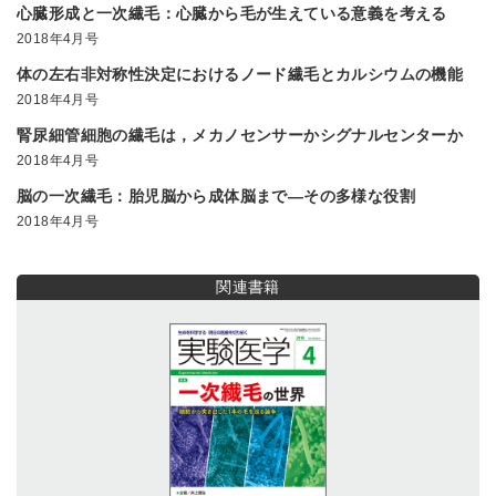
心臓形成と一次繊毛：心臓から毛が生えている意義を考える
2018年4月号
体の左右非対称性決定におけるノード繊毛とカルシウムの機能
2018年4月号
腎尿細管細胞の繊毛は，メカノセンサーかシグナルセンターか
2018年4月号
脳の一次繊毛：胎児脳から成体脳まで―その多様な役割
2018年4月号
関連書籍