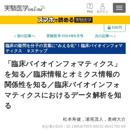
Toggl
FAQ
ログイン
navig
550円
前の記事へ
実験医学 2024年9月号
次の記事へ
「臨床バイオインフォマティクス」
を知る／臨床情報とオミクス情報の
関係性を知る／臨床バイオインフォ
マティクスにおけるデータ解析を知
る
松本寿健，瀬尾茂人，奥崎大介
10.18958/7555-00032-0001705-00