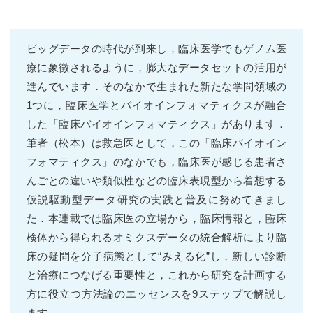
ビッグデータの時代が到来し，臨床医学でもゲノム医
療に象徴されるように，膨大なデータセットの活用が
進んでいます．そのなかで生まれた新たな学問領域の
1つに，臨床医学とバイオインフォマティクスが融合
した「臨床バイオインフォマティクス」があります．
筆者（松本）は救急医として，この「臨床バイオイン
フォマティクス」のなかでも，臨床医が感じる患者さ
んごとの違いや類似性などの臨床表現型から着想する
仮説駆動型データ研究の実践と普及に努めてきまし
た．本連載では臨床医の立場から，臨床情報と，臨床
検体から得られるオミクスデータの統合解析により臨
床の疑問を分子病態として“みえる化”し，新しい診断
と治療につなげる重要性と，これから研究を計画する
方に役立つ方法論のエッセンスを9ステップで解説し
ます．