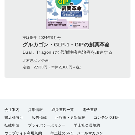
実験医学 2024年9月号
グルカゴン・GLP-1・GIPの創薬革命
Dual，Triagonistで代謝性疾患治療を加速する
北村忠弘／企画
定価：
2,530
円（本体2,300円＋税）
会社案内
採用情報
取扱書店一覧
電子書籍
書店様向け
広告掲載
正誤表・更新情報
コンテンツ利用
転載申請
プライバシーポリシー
羊土社会員規約
ウェブサイト利用規約
羊土社のSNS・メールマガジン