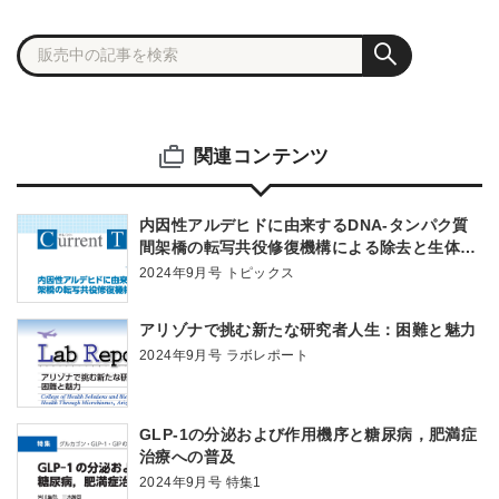
関連コンテンツ
内因性アルデヒドに由来するDNA-タンパク質
間架橋の転写共役修復機構による除去と生体影
響
2024年9月号 トピックス
アリゾナで挑む新たな研究者人生：困難と魅力
2024年9月号 ラボレポート
GLP-1の分泌および作用機序と糖尿病，肥満症
治療への普及
2024年9月号 特集1