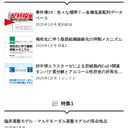
事件簿10：色々な標準？―各種塩基配列データ
ベース
2025年1月号 配列探偵
褐色化に伴う脂肪組織線維化の抑制メカニズム
2025年1月号 特集2
好中球エラスターゼによる肝細胞内Ca2+関連
タンパク質分解とアルコール性肝炎の肝再生不
全
2025年1月号 トピックス
特集1
臨床基盤モデル・マルチモーダル基盤モデルの現在地点
2025年1月号