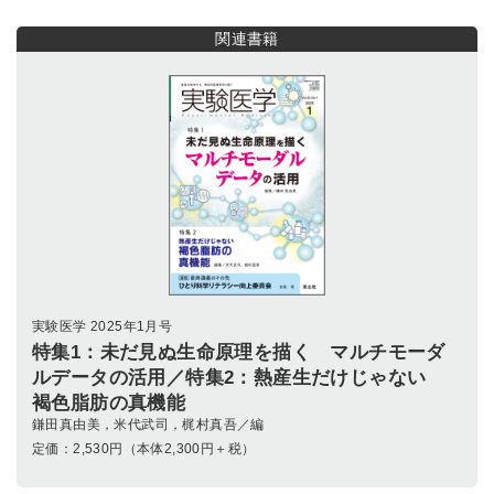
関連書籍
実験医学 2025年1月号
特集1：未だ見ぬ生命原理を描く マルチモーダ
ルデータの活用／特集2：熱産生だけじゃない
褐色脂肪の真機能
鎌田真由美，米代武司，梶村真吾／編
定価：
2,530
円（本体2,300円＋税）