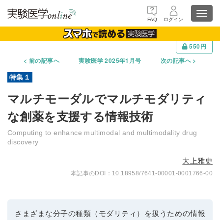
Toggl
FAQ
ログイン
navig
550円
前の記事へ
実験医学 2025年1月号
次の記事へ
マルチモーダルでマルチモダリティ
な創薬を支援する情報技術
Computing to enhance multimodal and multimodality drug
discovery
大上雅史
10.18958/7641-00001-0001766-00
さまざまな分子の種類（モダリティ）を扱うための情報