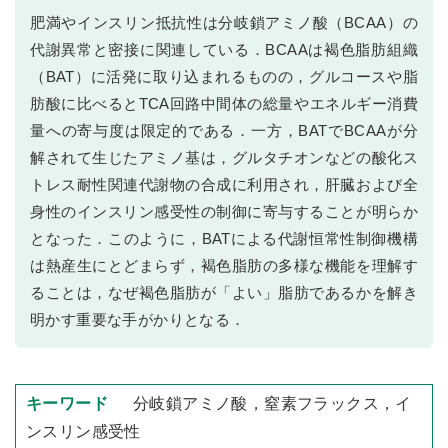
肥満やインスリン抵抗性は分岐鎖アミノ酸（BCAA）の
代謝異常と密接に関連している．BCAAは褐色脂肪組織
（BAT）に活発に取り込まれるものの，グルコースや脂
肪酸に比べるとTCA回路中間体の総量やエネルギー消費
量への寄与度は限定的である．一方，BATでBCAAが分
解されて生じたアミノ基は，グルタチオンなどの酸化ス
トレス耐性関連代謝物の合成に利用され，肝臓および全
身性のインスリン感受性の制御に寄与することが明らか
となった．このように，BATによる代謝恒常性制御機構
は熱産生にとどまらず，褐色脂肪の多様な機能を理解す
ることは，なぜ褐色脂肪が「よい」脂肪であるかを解き
明かす重要な手がかりとなる．
分岐鎖アミノ酸，窒素フラックス，イ
ンスリン感受性