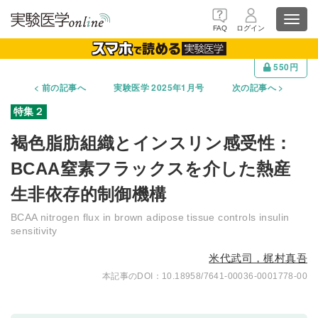
Toggl
FAQ
ログイン
navig
550円
前の記事へ
実験医学 2025年1月号
次の記事へ
褐色脂肪組織とインスリン感受性：
BCAA窒素フラックスを介した熱産
生非依存的制御機構
BCAA nitrogen flux in brown adipose tissue controls insulin
sensitivity
米代武司，梶村真吾
10.18958/7641-00036-0001778-00