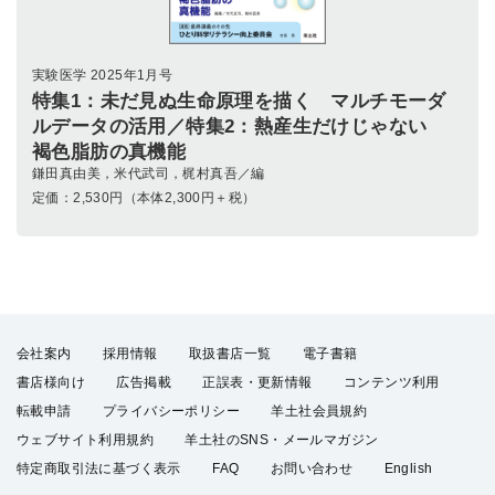
実験医学 2025年1月号
特集1：未だ見ぬ生命原理を描く マルチモーダ
ルデータの活用／特集2：熱産生だけじゃない
褐色脂肪の真機能
鎌田真由美，米代武司，梶村真吾／編
定価：
2,530
円（本体2,300円＋税）
会社案内
採用情報
取扱書店一覧
電子書籍
書店様向け
広告掲載
正誤表・更新情報
コンテンツ利用
転載申請
プライバシーポリシー
羊土社会員規約
ウェブサイト利用規約
羊土社のSNS・メールマガジン
特定商取引法に基づく表示
FAQ
お問い合わせ
English